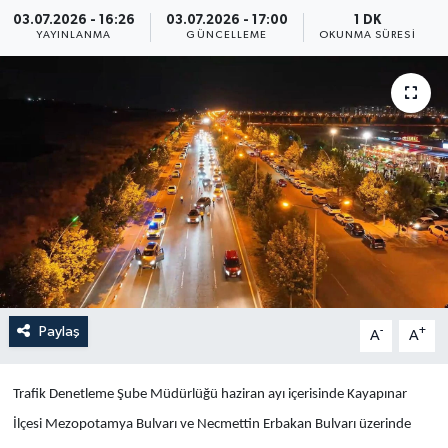
03.07.2026 - 16:26
03.07.2026 - 17:00
1 DK
Yaşam
YAYINLANMA
GÜNCELLEME
OKUNMA SÜRESI
Anali̇z
Bi̇li̇m & Teknoloji̇
Dünya
Eği̇ti̇m
Paylaş
-
+
A
A
Trafik Denetleme Şube Müdürlüğü haziran ayı içerisinde Kayapınar
İlçesi Mezopotamya Bulvarı ve Necmettin Erbakan Bulvarı üzerinde