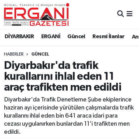
DİYARBAKIR
BİSMİL
Ergani Nöbetçi Eczaneler
DİYARBAKIR
ERGANİ
Güncel
Resmi İlanlar
Ana
BAĞLAR
ERGANİ
Ergani Hava Durumu
HABERLER
GÜNCEL
Güncel
Ergani Trafik Yoğunluk Haritası
Diyarbakır'da trafik
Eği̇ti̇m
Süper Lig Puan Durumu ve Fikstür
kurallarını ihlal eden 11
araç trafikten men edildi
Resmi İlanlar
Tüm Manşetler
Diyarbakır'da Trafik Denetleme Şube ekiplerince
Sağlık
Son Dakika Haberleri
haziran ayı içerisinde yürütülen çalışmalarda trafik
kurallarını ihlal eden bin 641 araca idari para
Si̇yaset
Haber Arşivi
cezası uygulanırken bunlardan 11'i trafikten men
edildi.
Spor