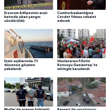
Erzurum Adliyesinin arşiv
Cumhurbaşkanlığına
katında çıkan yangın
Cevdet Yılmaz vekalet
söndürüldü
edecek
İzmir açıklarında 73
Uluslararası Filistin
düzensiz göçmen
Konvoyu Gaziantep'te
yakalandı
mitingle karşılandı
Muğla'da aranan hükümlü
Kayseri'de uyuşturucu