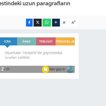
testindeki uzun paragrafların
-
+
A
A