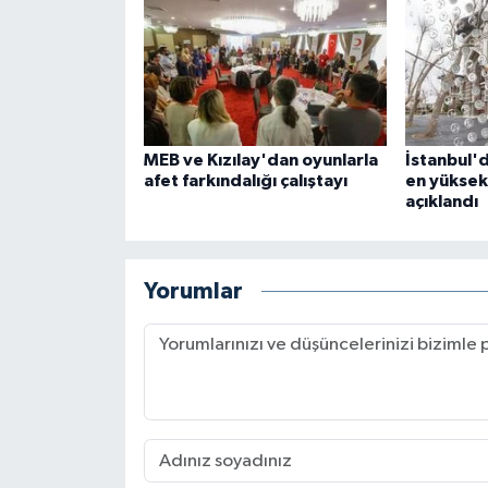
MEB ve Kızılay'dan oyunlarla
İstanbul'd
afet farkındalığı çalıştayı
en yüksek 
açıklandı
Yorumlar