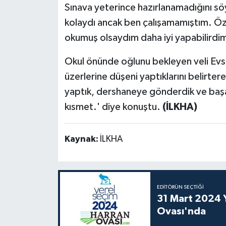
Sınava yeterince hazırlanamadığını sö
kolaydı ancak ben çalışamamıştım. Öze
okumuş olsaydım daha iyi yapabilirdim.
Okul önünde oğlunu bekleyen veli Evse
üzerlerine düşeni yaptıklarını belirter
yaptık, dershaneye gönderdik ve başar
kısmet.' diye konuştu.
(İLKHA)
Kaynak:
İLKHA
EDITÖRÜN SEÇTIĞI
31 Mart 2024 Y
Ovası'nda