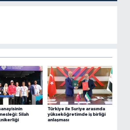
anayisinin
Türkiye ile Suriye arasında
esleği: Silah
yükseköğretimde iş birliği
nikerliği
anlaşması