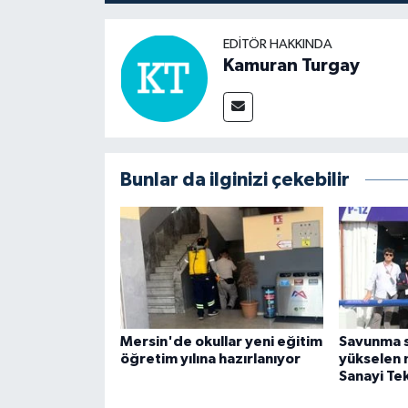
EDITÖR HAKKINDA
Kamuran Turgay
Bunlar da ilginizi çekebilir
Mersin'de okullar yeni eğitim
Savunma s
öğretim yılına hazırlanıyor
yükselen m
Sanayi Tek