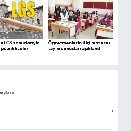
a LGS sonuçlarıyla
Öğretmenlerin il içi mazeret
puanlı liseler
tayini sonuçları açıklandı