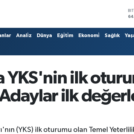
BI
64
DO
47
EU
55
anlar
Anali̇z
Dünya
Eği̇ti̇m
Ekonomi̇
Sağlık
Yaş
ST
64
GR
65
Bİ
13
a YKS'nin ilk otur
Adaylar ilk değerl
nın (YKS) ilk oturumu olan Temel Yeterlilik