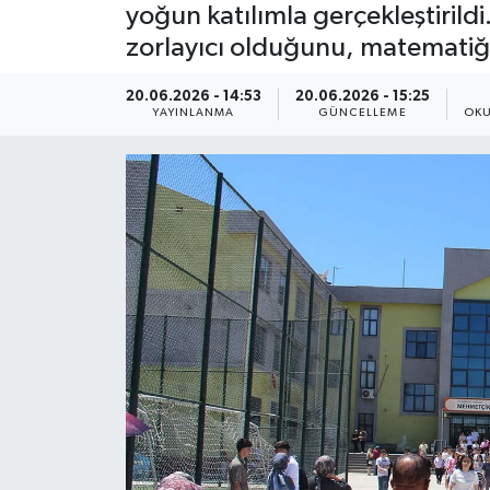
yoğun katılımla gerçekleştirild
Yaşam
zorlayıcı olduğunu, matematiğin 
Anali̇z
20.06.2026 - 14:53
20.06.2026 - 15:25
YAYINLANMA
GÜNCELLEME
OKU
Bi̇li̇m & Teknoloji̇
Dünya
Eği̇ti̇m