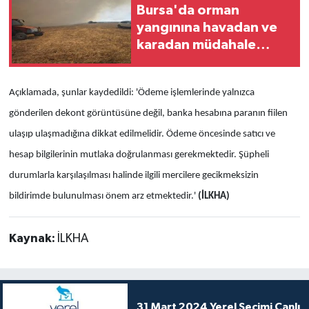
Bursa'da orman
yangınına havadan ve
karadan müdahale
ediliyor
Açıklamada, şunlar kaydedildi:
'Ödeme işlemlerinde yalnızca
gönderilen dekont görüntüsüne değil, banka hesabına paranın fiilen
ulaşıp ulaşmadığına dikkat edilmelidir. Ödeme öncesinde satıcı ve
hesap bilgilerinin mutlaka doğrulanması gerekmektedir. Şüpheli
durumlarla karşılaşılması halinde ilgili mercilere gecikmeksizin
bildirimde bulunulması önem arz etmektedir.'
(İLKHA)
Kaynak:
İLKHA
31 Mart 2024 Yerel Seçimi Canlı