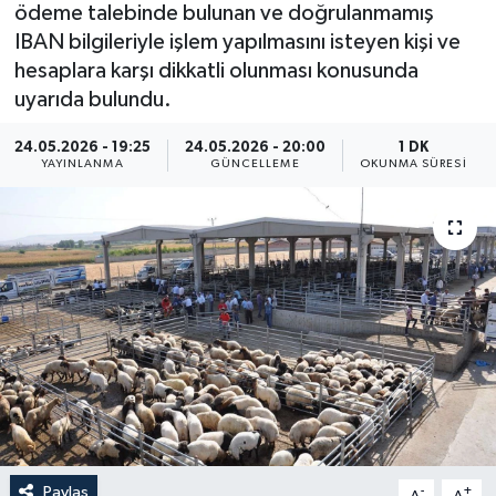
ödeme talebinde bulunan ve doğrulanmamış
Yaşam
IBAN bilgileriyle işlem yapılmasını isteyen kişi ve
hesaplara karşı dikkatli olunması konusunda
Anali̇z
uyarıda bulundu.
24.05.2026 - 19:25
24.05.2026 - 20:00
1 DK
Bi̇li̇m & Teknoloji̇
YAYINLANMA
GÜNCELLEME
OKUNMA SÜRESI
Dünya
Eği̇ti̇m
Paylaş
-
+