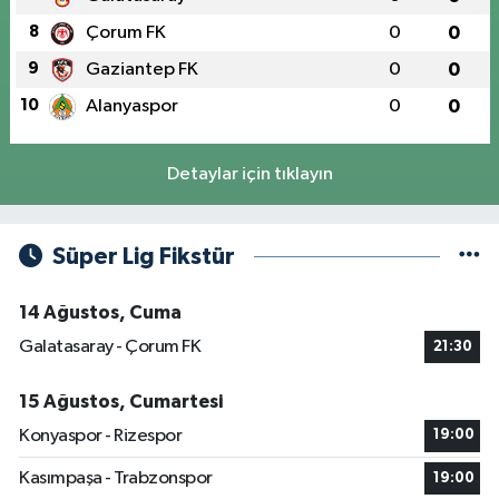
8
Çorum FK
0
0
9
Gaziantep FK
0
0
10
Alanyaspor
0
0
Detaylar için tıklayın
Süper Lig Fikstür
14 Ağustos, Cuma
Galatasaray - Çorum FK
21:30
15 Ağustos, Cumartesi
Konyaspor - Rizespor
19:00
Kasımpaşa - Trabzonspor
19:00