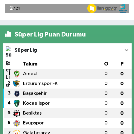
Süper Lig Puan Durumu
Süper Lig
#
Takım
O
P
1
Amed
0
0
2
Erzurumspor FK
0
0
3
Başakşehir
0
0
4
Kocaelispor
0
0
5
Beşiktaş
0
0
6
Eyüpspor
0
0
7
Galatasaray
0
0