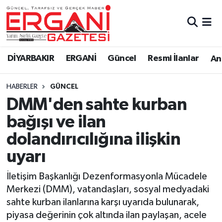
DİYARBAKIR
BİSMİL
Ergani Nöbetçi Eczaneler
DİYARBAKIR
ERGANİ
Güncel
Resmi İlanlar
Ana
BAĞLAR
ERGANİ
Ergani Hava Durumu
HABERLER
GÜNCEL
Güncel
Ergani Trafik Yoğunluk Haritası
DMM'den sahte kurban
Eği̇ti̇m
Süper Lig Puan Durumu ve Fikstür
bağışı ve ilan
dolandırıcılığına ilişkin
Resmi İlanlar
Tüm Manşetler
uyarı
Sağlık
Son Dakika Haberleri
İletişim Başkanlığı Dezenformasyonla Mücadele
Merkezi (DMM), vatandaşları, sosyal medyadaki
Si̇yaset
Haber Arşivi
sahte kurban ilanlarına karşı uyarıda bulunarak,
piyasa değerinin çok altında ilan paylaşan, acele
Spor