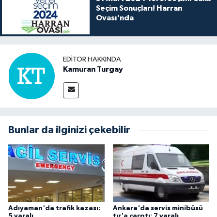
Seçim Sonuçları! Harran
Ovası'nda
EDITÖR HAKKINDA
Kamuran Turgay
Bunlar da ilginizi çekebilir
Adıyaman'da trafik kazası:
Ankara'da servis minibüsü
5 yaralı
tır'a çarptı: 7 yaralı