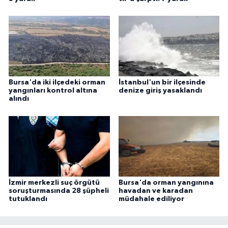
Bursa'da iki ilçedeki orman
İstanbul'un bir ilçesinde
yangınları kontrol altına
denize giriş yasaklandı
alındı
İzmir merkezli suç örgütü
Bursa'da orman yangınına
soruşturmasında 28 şüpheli
havadan ve karadan
tutuklandı
müdahale ediliyor