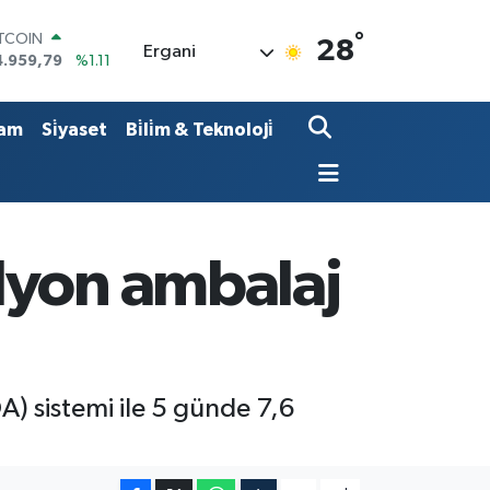
°
ITCOIN
28
Ergani
4.959,79
%1.11
OLAR
7,7436
%0.18
URO
am
Si̇yaset
Bi̇li̇m & Teknoloji̇
5,2510
%0.32
TERLİN
4,4811
%0.38
RAM ALTIN
660.55
%0.03
İST100
lyon ambalaj
3.779
%-14
) sistemi ile 5 günde 7,6