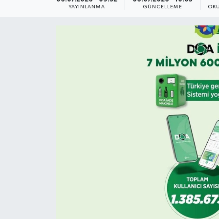
YAYINLANMA
GÜNCELLEME
OKU
Yaşam
Anali̇z
Bi̇li̇m & Teknoloji̇
Dünya
Eği̇ti̇m