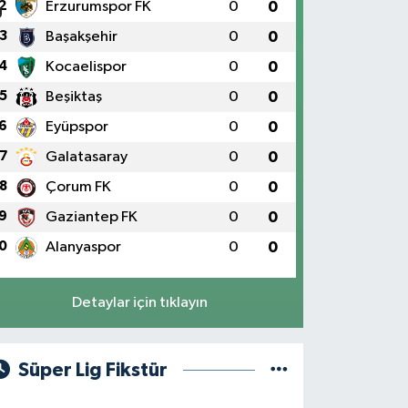
2
Erzurumspor FK
0
0
3
Başakşehir
0
0
4
Kocaelispor
0
0
5
Beşiktaş
0
0
6
Eyüpspor
0
0
7
Galatasaray
0
0
8
Çorum FK
0
0
9
Gaziantep FK
0
0
0
Alanyaspor
0
0
Detaylar için tıklayın
Süper Lig Fikstür