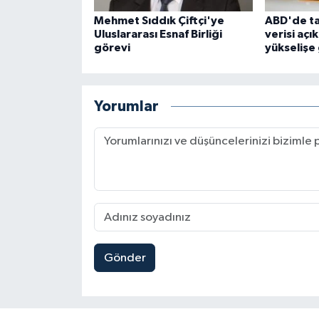
Mehmet Sıddık Çiftçi'ye
ABD'de ta
Uluslararası Esnaf Birliği
verisi açık
görevi
yükselişe 
Yorumlar
Gönder