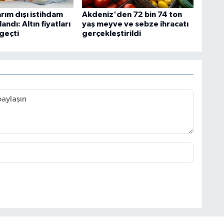
rım dışı istihdam
Akdeniz'den 72 bin 74 ton
landı: Altın fiyatları
yaş meyve ve sebze ihracatı
geçti
gerçekleştirildi