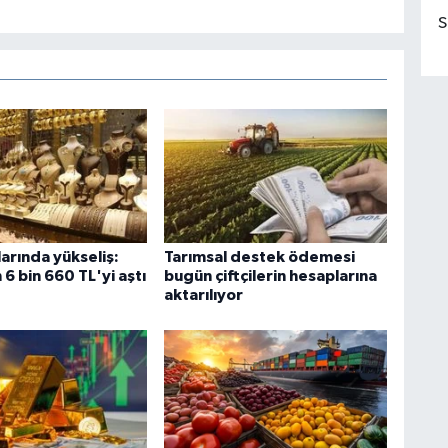
S
tlarında yükseliş:
Tarımsal destek ödemesi
 6 bin 660 TL'yi aştı
bugün çiftçilerin hesaplarına
aktarılıyor