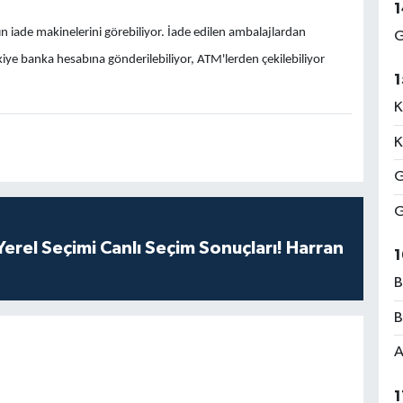
1
 iade makinelerini görebiliyor. İade edilen ambalajlardan
G
akiye banka hesabına gönderilebiliyor, ATM'lerden çekilebiliyor
1
K
K
G
G
erel Seçimi Canlı Seçim Sonuçları! Harran
1
B
B
A
1