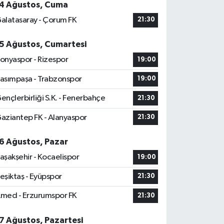
4 Ağustos, Cuma
alatasaray - Çorum FK
21:30
5 Ağustos, Cumartesi
onyaspor - Rizespor
19:00
asımpaşa - Trabzonspor
19:00
ençlerbirliği S.K. - Fenerbahçe
21:30
aziantep FK - Alanyaspor
21:30
6 Ağustos, Pazar
aşakşehir - Kocaelispor
19:00
eşiktaş - Eyüpspor
21:30
med - Erzurumspor FK
21:30
7 Ağustos, Pazartesi