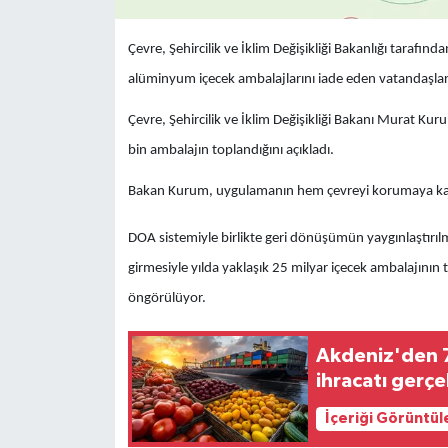
Çevre, Şehircilik ve İklim Değişikliği Bakanlığı tarafı
alüminyum içecek ambalajlarını iade eden vatandaşlara
Çevre, Şehircilik ve İklim Değişikliği Bakanı Murat K
bin ambalajın toplandığını açıkladı.
Bakan Kurum, uygulamanın hem çevreyi korumaya katkı
DOA sistemiyle birlikte geri dönüşümün yaygınlaştırıl
girmesiyle yılda yaklaşık 25 milyar içecek ambalajını
öngörülüyor.
Akdeniz'den 7
ihracatı gerçek
İçeriği Görüntül