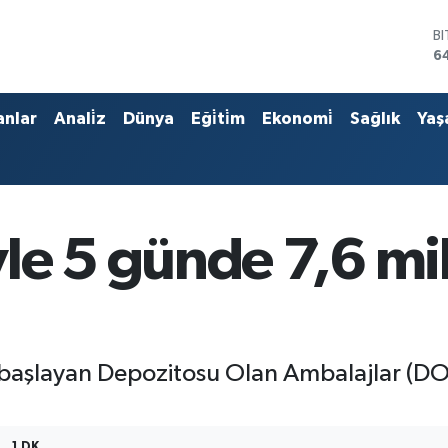
B
6
D
4
E
anlar
Anali̇z
Dünya
Eği̇ti̇m
Ekonomi̇
Sağlık
Yaş
5
S
6
G
6
B
le 5 günde 7,6 mi
1
 başlayan Depozitosu Olan Ambalajlar (DOA
1 DK