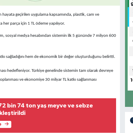
ndan hayata geçirilen uygulama kapsamında, plastik, cam ve
 her parça için 1 TL ödeme yapılıyor.
urum, sosyal medya hesabından sistemin ilk 5 gününde 7 milyon 600
 sağladığını hem de ekonomik bir değer oluşturduğunu belirtti.
ması hedefleniyor. Türkiye genelinde sistemin tam olarak devreye
n toplanması ve ekonomiye 30 milyar TL katkı sağlanması
1
2 bin 74 ton yaş meyve ve sebze
leştirildi
e