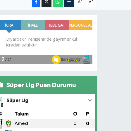
-
+
A
A
Süper Lig Puan Durumu
Süper Lig
#
Takım
O
P
1
Amed
0
0