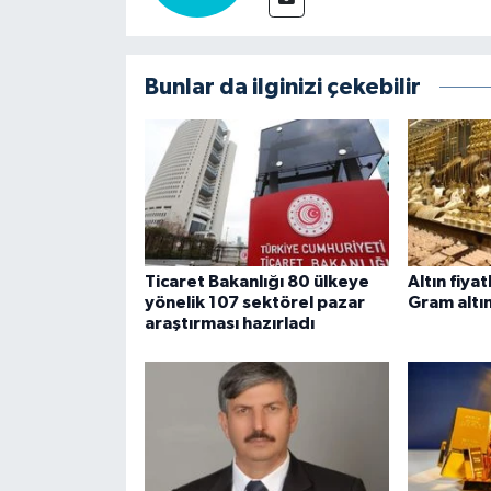
Bunlar da ilginizi çekebilir
Ticaret Bakanlığı 80 ülkeye
Altın fiya
yönelik 107 sektörel pazar
Gram altın
araştırması hazırladı