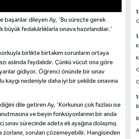
1
e başarılar dileyen Ay, 'Bu süreçte gerek
G
 büyük fedakârlıklarla sınava hazırlandılar.'
1
K
rkuyla birlikte birtakım sorunların ortaya
K
 azı aslında faydalıdır. Çünkü vücut ona göre
G
yarılar gidiyor. Öğrenci önünde bir sınav
u kaygı nedeniyle daha iyi bir şekilde sınavına
G
1
diğini dile getiren Ay, 'Korkunun çok fazlası ise
B
 unutmasına ve beyin fonksiyonlarının bir anda
B
i sınav sürecinde adeta eli ayağına dolaşmış
A
kta zorlanır, soruları çözemeyebilir. Hangisinden