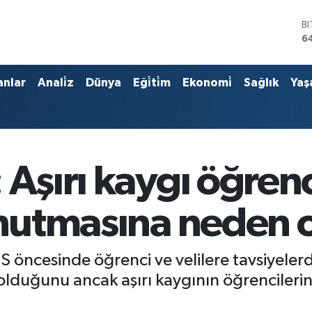
B
6
D
4
E
anlar
Anali̇z
Dünya
Eği̇ti̇m
Ekonomi̇
Sağlık
Yaş
5
S
6
G
6
B
 Aşırı kaygı öğren
1
unutmasına neden o
S öncesinde öğrenci ve velilere tavsiyeler
ı olduğunu ancak aşırı kaygının öğrencileri