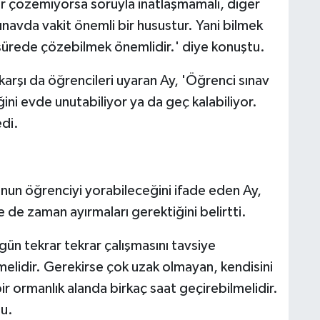
eğer çözemiyorsa soruyla inatlaşmamalı, diğer
ınavda vakit önemli bir husustur. Yani bilmek
ir sürede çözebilmek önemlidir.' diye konuştu.
karşı da öğrencileri uyaran Ay, 'Öğrenci sınav
ğini evde unutabiliyor ya da geç kalabiliyor.
edi.
'
un öğrenciyi yorabileceğini ifade eden Ay,
 de zaman ayırmaları gerektiğini belirtti.
gün tekrar tekrar çalışmasını tavsiye
elidir. Gerekirse çok uzak olmayan, kendisini
r ormanlık alanda birkaç saat geçirebilmelidir.
tu.