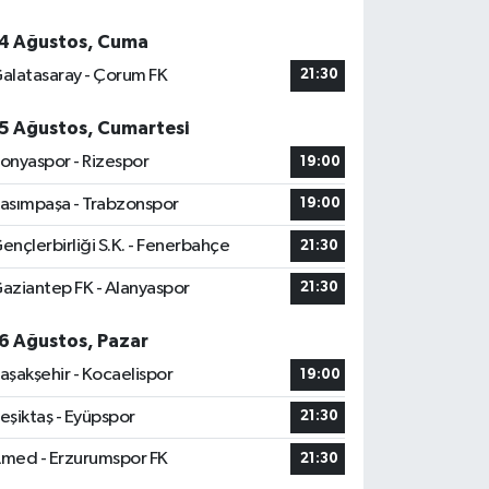
4 Ağustos, Cuma
alatasaray - Çorum FK
21:30
5 Ağustos, Cumartesi
onyaspor - Rizespor
19:00
asımpaşa - Trabzonspor
19:00
ençlerbirliği S.K. - Fenerbahçe
21:30
aziantep FK - Alanyaspor
21:30
6 Ağustos, Pazar
aşakşehir - Kocaelispor
19:00
eşiktaş - Eyüpspor
21:30
med - Erzurumspor FK
21:30