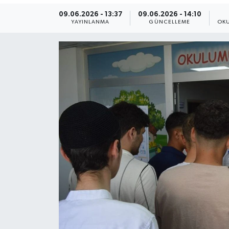
09.06.2026 - 13:37
09.06.2026 - 14:10
Yaşam
YAYINLANMA
GÜNCELLEME
OKU
Anali̇z
Bi̇li̇m & Teknoloji̇
Dünya
Eği̇ti̇m