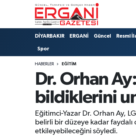
DİYARBAKIR
BİSMİL
Ergani Nöbetçi Eczaneler
DİYARBAKIR
ERGANİ
Güncel
Resmi İl
BAĞLAR
ERGANİ
Ergani Hava Durumu
Spor
Güncel
Ergani Trafik Yoğunluk Haritası
HABERLER
EĞITIM
Eği̇ti̇m
Süper Lig Puan Durumu ve Fikstür
Dr. Orhan Ay:
Resmi İlanlar
Tüm Manşetler
bildiklerini 
Sağlık
Son Dakika Haberleri
Eğitimci-Yazar Dr. Orhan Ay, LG
Si̇yaset
Haber Arşivi
belirli bir düzeye kadar faydal
etkileyebileceğini söyledi.
Spor