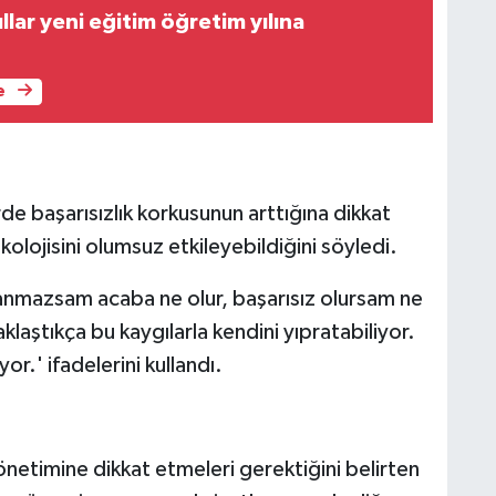
lar yeni eğitim öğretim yılına
e
rde başarısızlık korkusunun arttığına dikkat
olojisini olumsuz etkileyebildiğini söyledi.
azanmazsam acaba ne olur, başarısız olursam ne
klaştıkça bu kaygılarla kendini yıpratabiliyor.
yor.' ifadelerini kullandı.
netimine dikkat etmeleri gerektiğini belirten