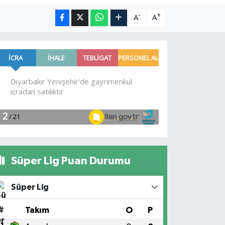
-
+
A
A
Süper Lig Puan Durumu
Süper Lig
#
Takım
O
P