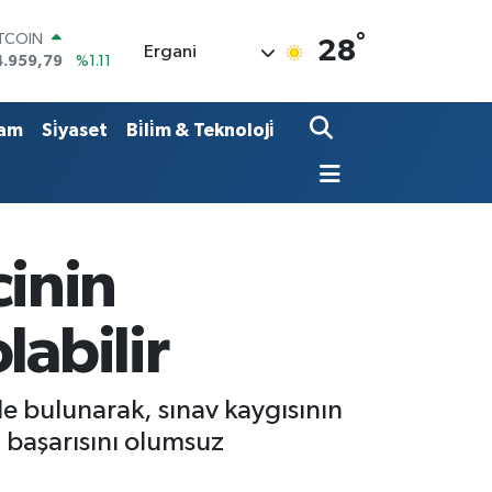
ITCOIN
°
28
4.959,79
%1.11
Ergani
OLAR
7,7436
%0.18
URO
am
Si̇yaset
Bi̇li̇m & Teknoloji̇
5,2510
%0.32
TERLİN
4,4811
%0.38
RAM ALTIN
660.55
%0.03
İST100
cinin
3.779
%-14
labilir
de bulunarak, sınav kaygısının
n başarısını olumsuz