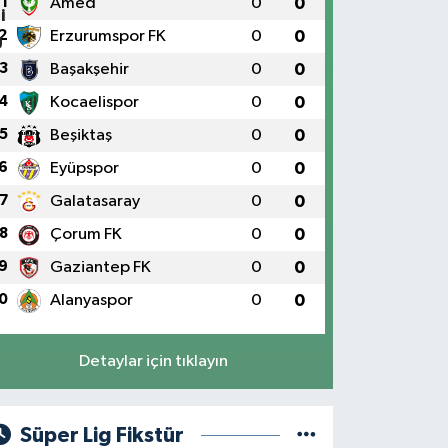
1
Amed
0
0
2
Erzurumspor FK
0
0
3
Başakşehir
0
0
4
Kocaelispor
0
0
5
Beşiktaş
0
0
6
Eyüpspor
0
0
7
Galatasaray
0
0
8
Çorum FK
0
0
9
Gaziantep FK
0
0
0
Alanyaspor
0
0
Detaylar için tıklayın
Süper Lig Fikstür