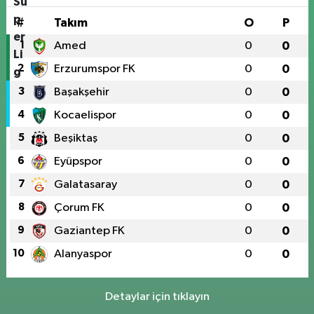
#
Takım
O
P
1
Amed
0
0
2
Erzurumspor FK
0
0
3
Başakşehir
0
0
4
Kocaelispor
0
0
5
Beşiktaş
0
0
6
Eyüpspor
0
0
7
Galatasaray
0
0
8
Çorum FK
0
0
9
Gaziantep FK
0
0
10
Alanyaspor
0
0
Detaylar için tıklayın