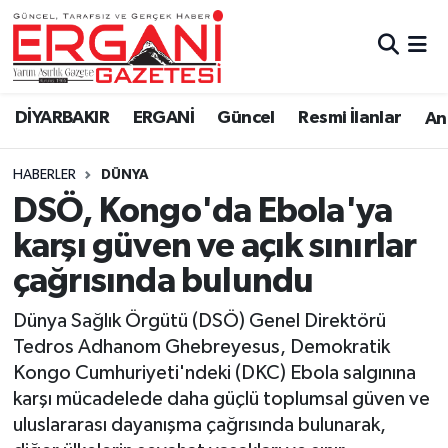
DİYARBAKIR
BİSMİL
Ergani Nöbetçi Eczaneler
DİYARBAKIR
ERGANİ
Güncel
Resmi İlanlar
Ana
BAĞLAR
ERGANİ
Ergani Hava Durumu
HABERLER
DÜNYA
Güncel
Ergani Trafik Yoğunluk Haritası
DSÖ, Kongo'da Ebola'ya
Eği̇ti̇m
Süper Lig Puan Durumu ve Fikstür
karşı güven ve açık sınırlar
çağrısında bulundu
Resmi İlanlar
Tüm Manşetler
Dünya Sağlık Örgütü (DSÖ) Genel Direktörü
Sağlık
Son Dakika Haberleri
Tedros Adhanom Ghebreyesus, Demokratik
Kongo Cumhuriyeti'ndeki (DKC) Ebola salgınına
Si̇yaset
Haber Arşivi
karşı mücadelede daha güçlü toplumsal güven ve
uluslararası dayanışma çağrısında bulunarak,
Spor