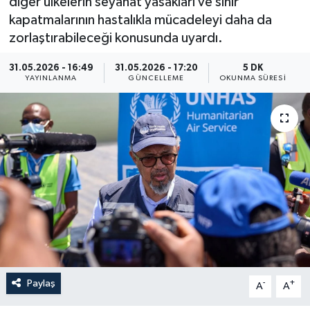
diğer ülkelerin seyahat yasakları ve sınır
kapatmalarının hastalıkla mücadeleyi daha da
Yaşam
zorlaştırabileceği konusunda uyardı.
Anali̇z
31.05.2026 - 16:49
31.05.2026 - 17:20
5 DK
YAYINLANMA
GÜNCELLEME
OKUNMA SÜRESI
Bi̇li̇m & Teknoloji̇
Dünya
Eği̇ti̇m
Paylaş
-
+
A
A