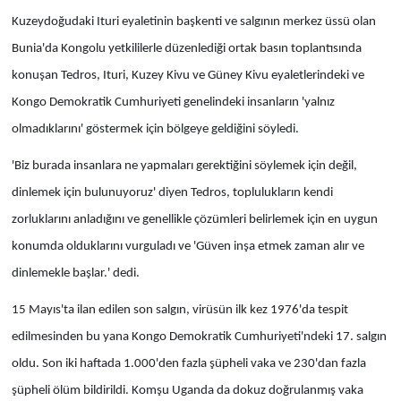
Kuzeydoğudaki Ituri eyaletinin başkenti ve salgının merkez üssü olan
Bunia'da Kongolu yetkililerle düzenlediği ortak basın toplantısında
konuşan Tedros, Ituri, Kuzey Kivu ve Güney Kivu eyaletlerindeki ve
Kongo Demokratik Cumhuriyeti genelindeki insanların 'yalnız
olmadıklarını' göstermek için bölgeye geldiğini söyledi.
'Biz burada insanlara ne yapmaları gerektiğini söylemek için değil,
dinlemek için bulunuyoruz' diyen Tedros, toplulukların kendi
zorluklarını anladığını ve genellikle çözümleri belirlemek için en uygun
konumda olduklarını vurguladı ve 'Güven inşa etmek zaman alır ve
dinlemekle başlar.' dedi.
15 Mayıs'ta ilan edilen son salgın, virüsün ilk kez 1976'da tespit
edilmesinden bu yana Kongo Demokratik Cumhuriyeti'ndeki 17. salgın
oldu. Son iki haftada 1.000'den fazla şüpheli vaka ve 230'dan fazla
şüpheli ölüm bildirildi. Komşu Uganda da dokuz doğrulanmış vaka