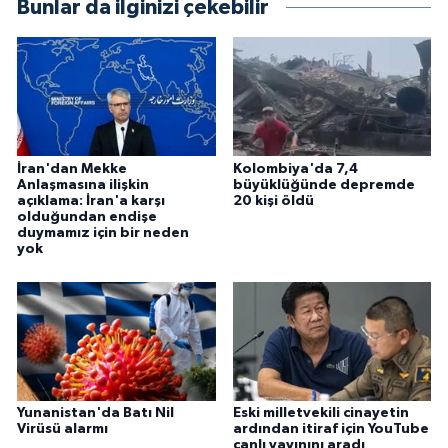
Bunlar da ilginizi çekebilir
İran'dan Mekke
Kolombiya'da 7,4
Anlaşmasına ilişkin
büyüklüğünde depremde
açıklama: İran'a karşı
20 kişi öldü
olduğundan endişe
duymamız için bir neden
yok
Yunanistan'da Batı Nil
Eski milletvekili cinayetin
Virüsü alarmı
ardından itiraf için YouTube
canlı yayınını aradı