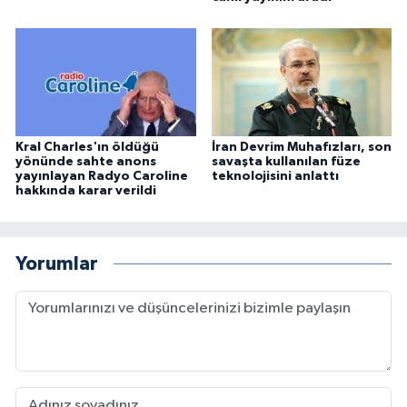
Kral Charles'ın öldüğü
İran Devrim Muhafızları, son
yönünde sahte anons
savaşta kullanılan füze
yayınlayan Radyo Caroline
teknolojisini anlattı
hakkında karar verildi
Yorumlar