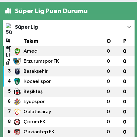
Süper Lig Puan Durumu
Süper Lig
#
Takım
O
P
1
Amed
0
0
2
Erzurumspor FK
0
0
3
Başakşehir
0
0
4
Kocaelispor
0
0
5
Beşiktaş
0
0
6
Eyüpspor
0
0
7
Galatasaray
0
0
8
Çorum FK
0
0
9
Gaziantep FK
0
0