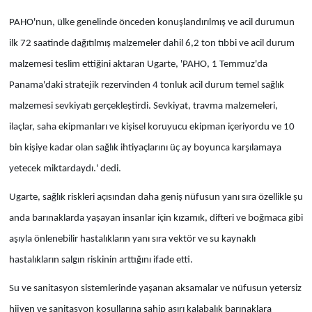
PAHO'nun, ülke genelinde önceden konuşlandırılmış ve acil durumun
ilk 72 saatinde dağıtılmış malzemeler dahil 6,2 ton tıbbi ve acil durum
malzemesi teslim ettiğini aktaran Ugarte, 'PAHO, 1 Temmuz'da
Panama'daki stratejik rezervinden 4 tonluk acil durum temel sağlık
malzemesi sevkiyatı gerçekleştirdi. Sevkiyat, travma malzemeleri,
ilaçlar, saha ekipmanları ve kişisel koruyucu ekipman içeriyordu ve 10
bin kişiye kadar olan sağlık ihtiyaçlarını üç ay boyunca karşılamaya
yetecek miktardaydı.' dedi.
Ugarte, sağlık riskleri açısından daha geniş nüfusun yanı sıra özellikle şu
anda barınaklarda yaşayan insanlar için kızamık, difteri ve boğmaca gibi
aşıyla önlenebilir hastalıkların yanı sıra vektör ve su kaynaklı
hastalıkların salgın riskinin arttığını ifade etti.
Su ve sanitasyon sistemlerinde yaşanan aksamalar ve nüfusun yetersiz
hijyen ve sanitasyon koşullarına sahip aşırı kalabalık barınaklara