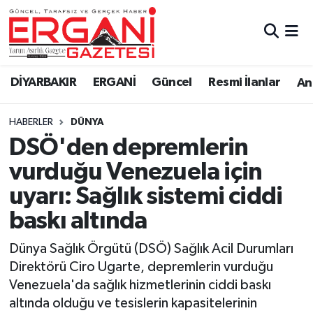
DİYARBAKIR
BİSMİL
Ergani Nöbetçi Eczaneler
DİYARBAKIR
ERGANİ
Güncel
Resmi İlanlar
Ana
BAĞLAR
ERGANİ
Ergani Hava Durumu
HABERLER
DÜNYA
Güncel
Ergani Trafik Yoğunluk Haritası
DSÖ'den depremlerin
Eği̇ti̇m
Süper Lig Puan Durumu ve Fikstür
vurduğu Venezuela için
uyarı: Sağlık sistemi ciddi
Resmi İlanlar
Tüm Manşetler
baskı altında
Sağlık
Son Dakika Haberleri
Dünya Sağlık Örgütü (DSÖ) Sağlık Acil Durumları
Direktörü Ciro Ugarte, depremlerin vurduğu
Si̇yaset
Haber Arşivi
Venezuela'da sağlık hizmetlerinin ciddi baskı
altında olduğu ve tesislerin kapasitelerinin
Spor