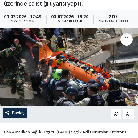
üzerinde çalıştığı uyarısı yaptı.
Yaşam
03.07.2026 - 17:49
03.07.2026 - 18:20
2 DK
YAYINLANMA
GÜNCELLEME
OKUNMA SÜRESI
Anali̇z
Bi̇li̇m & Teknoloji̇
Dünya
Eği̇ti̇m
Paylaş
-
+
A
A
Pan Amerikan Sağlık Örgütü (PAHO) Sağlık Acil Durumlar Direktörü