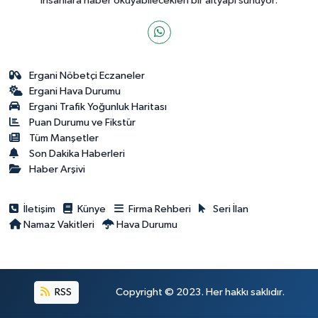
insanlara haber okuyabilecekleri bir altyapı sunuyor.
Ergani Nöbetçi Eczaneler
Ergani Hava Durumu
Ergani Trafik Yoğunluk Haritası
Puan Durumu ve Fikstür
Tüm Manşetler
Son Dakika Haberleri
Haber Arşivi
İletişim
Künye
Firma Rehberi
Seri İlan
Namaz Vakitleri
Hava Durumu
RSS
Copyright © 2023. Her hakkı saklıdır.