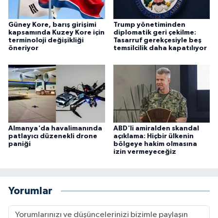
Güney Kore, barış girişimi
Trump yönetiminden
kapsamında Kuzey Kore için
diplomatik geri çekilme:
terminoloji değişikliği
Tasarruf gerekçesiyle beş
öneriyor
temsilcilik daha kapatılıyor
Almanya'da havalimanında
ABD'li amiralden skandal
patlayıcı düzenekli drone
açıklama: Hiçbir ülkenin
paniği
bölgeye hakim olmasına
izin vermeyeceğiz
Yorumlar