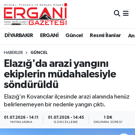
DİYARBAKIR
BİSMİL
Ergani Nöbetçi Eczaneler
DİYARBAKIR
ERGANİ
Güncel
Resmi İlanlar
Ana
BAĞLAR
ERGANİ
Ergani Hava Durumu
HABERLER
GÜNCEL
Güncel
Ergani Trafik Yoğunluk Haritası
Elazığ'da arazi yangını
Eği̇ti̇m
Süper Lig Puan Durumu ve Fikstür
ekiplerin müdahalesiyle
söndürüldü
Resmi İlanlar
Tüm Manşetler
Elazığ'ın Kovancılar ilçesinde arazi alanında henüz
Sağlık
Son Dakika Haberleri
belirlenemeyen bir nedenle yangın çıktı.
Si̇yaset
Haber Arşivi
01.07.2026 - 14:11
01.07.2026 - 14:45
1 DK
YAYINLANMA
GÜNCELLEME
OKUNMA SÜRESI
Spor