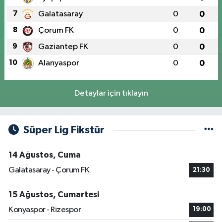
7
Galatasaray
0
0
8
Çorum FK
0
0
9
Gaziantep FK
0
0
10
Alanyaspor
0
0
Detaylar için tıklayın
Süper Lig Fikstür
14 Ağustos, Cuma
Galatasaray - Çorum FK
21:30
15 Ağustos, Cumartesi
Konyaspor - Rizespor
19:00