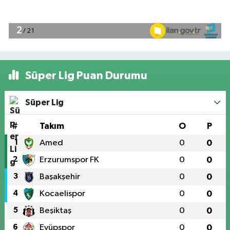
Süper Lig Puan Durumu
Süper Lig
#
Takım
O
P
1
Amed
0
0
2
Erzurumspor FK
0
0
3
Başakşehir
0
0
4
Kocaelispor
0
0
5
Beşiktaş
0
0
6
Eyüpspor
0
0