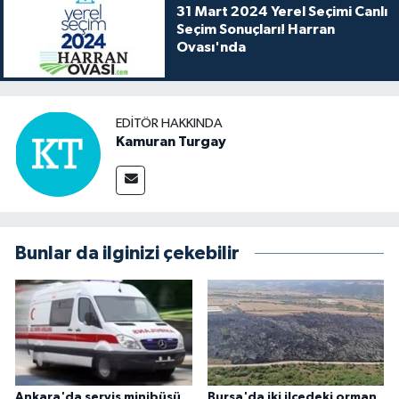
31 Mart 2024 Yerel Seçimi Canlı
Seçim Sonuçları! Harran
Ovası'nda
EDITÖR HAKKINDA
Kamuran Turgay
Bunlar da ilginizi çekebilir
Ankara'da servis minibüsü
Bursa'da iki ilçedeki orman