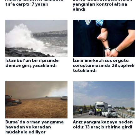
tır'a çarptı: 7 yaralı
yangınları kontrol altına
alındı
İstanbul'un bir ilçesinde
İzmir merkezli suç örgütü
denize giriş yasaklandı
soruşturmasında 28 şüpheli
tutuklandı
Bursa'da orman yangınına
Anız yangını kazaya neden
havadan ve karadan
oldu: 13 araç birbirine girdi
müdahale ediliyor