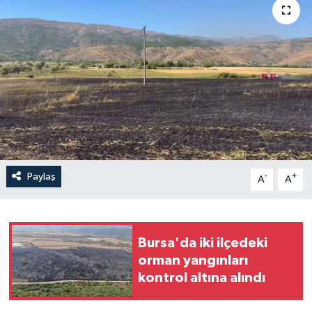
Yaşam
Anali̇z
Bi̇li̇m & Teknoloji̇
Dünya
Eği̇ti̇m
Paylaş
-
+
A
A
Bursa'da iki ilçedeki
orman yangınları
kontrol altına alındı