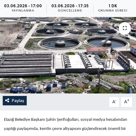
03.06.2026 - 17:00
03.06.2026 - 17:35
1 DK
Yaşam
YAYINLANMA
GÜNCELLEME
OKUNMA SÜRESI
Anali̇z
Bi̇li̇m & Teknoloji̇
Dünya
Eği̇ti̇m
Paylaş
-
+
A
A
Elazığ Belediye Başkanı Şahin Şerifoğulları, sosyal medya hesabından
yaptığı paylaşımda, kentin çevre altyapısını güçlendirecek önemli bir