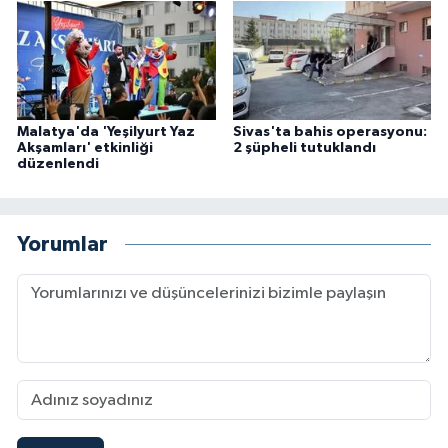
Malatya'da 'Yeşilyurt Yaz
Sivas'ta bahis operasyonu:
Akşamları' etkinliği
2 şüpheli tutuklandı
düzenlendi
Yorumlar