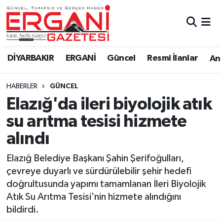
DİYARBAKIR
BİSMİL
Ergani Nöbetçi Eczaneler
DİYARBAKIR
ERGANİ
Güncel
Resmi İlanlar
Ana
BAĞLAR
ERGANİ
Ergani Hava Durumu
HABERLER
GÜNCEL
Güncel
Ergani Trafik Yoğunluk Haritası
Elazığ'da ileri biyolojik atık
Eği̇ti̇m
Süper Lig Puan Durumu ve Fikstür
su arıtma tesisi hizmete
alındı
Resmi İlanlar
Tüm Manşetler
Elazığ Belediye Başkanı Şahin Şerifoğulları,
Sağlık
Son Dakika Haberleri
çevreye duyarlı ve sürdürülebilir şehir hedefi
doğrultusunda yapımı tamamlanan İleri Biyolojik
Si̇yaset
Haber Arşivi
Atık Su Arıtma Tesisi'nin hizmete alındığını
bildirdi.
Spor