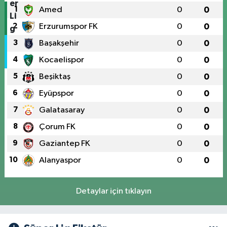
1
Amed
0
0
2
Erzurumspor FK
0
0
3
Başakşehir
0
0
4
Kocaelispor
0
0
5
Beşiktaş
0
0
6
Eyüpspor
0
0
7
Galatasaray
0
0
8
Çorum FK
0
0
9
Gaziantep FK
0
0
10
Alanyaspor
0
0
Detaylar için tıklayın