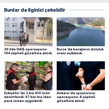
Bunlar da ilginizi çekebilir
30 ilde DAİŞ operasyonu:
Bursa'da barajların doluluk
104 şüpheli gözaltına alındı
oranı açıklandı
Eskişehir'de 2 bin 610 ürün
Ankara'da uyuşturucu
denetlendi: 67 bin lira idari
operasyonu: 8 şüpheli
para cezası uygulandı
gözaltına alındı