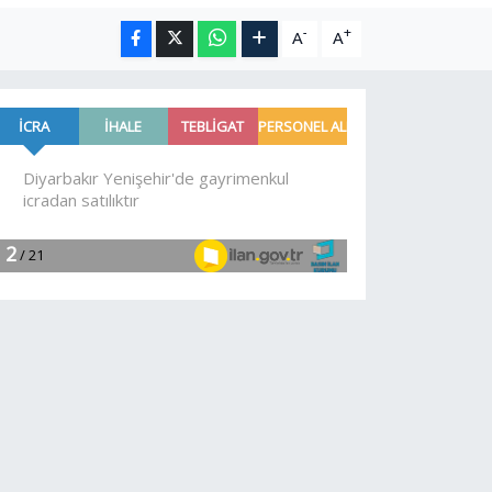
-
+
A
A