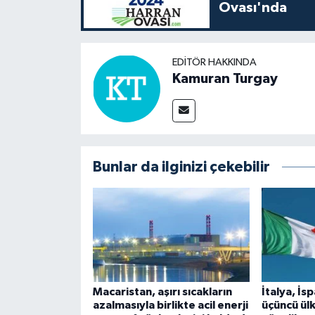
Ovası'nda
EDITÖR HAKKINDA
Kamuran Turgay
Bunlar da ilginizi çekebilir
Macaristan, aşırı sıcakların
İtalya, İ
azalmasıyla birlikte acil enerji
üçüncü ül