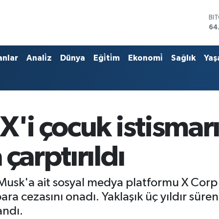
BI
64
DO
47
EU
anlar
Anali̇z
Dünya
Eği̇ti̇m
Ekonomi̇
Sağlık
Yaş
55
ST
64
GR
66
Bİ
X'i çocuk istismar
13
çarptırıldı
usk'a ait sosyal medya platformu X Corp'
ara cezasını onadı. Yaklaşık üç yıldır süre
andı.