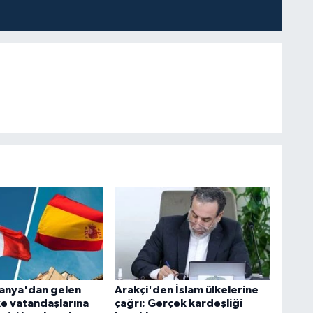
spanya'dan gelen
Arakçi'den İslam ülkelerine
ke vatandaşlarına
çağrı: Gerçek kardeşliği