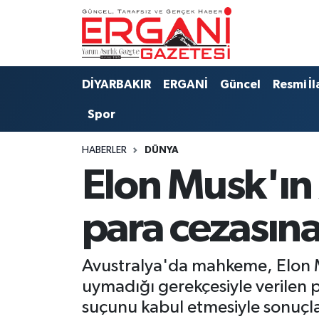
DİYARBAKIR
BİSMİL
Ergani Nöbetçi Eczaneler
DİYARBAKIR
ERGANİ
Güncel
Resmi İl
BAĞLAR
ERGANİ
Ergani Hava Durumu
Spor
Güncel
Ergani Trafik Yoğunluk Haritası
HABERLER
DÜNYA
Eği̇ti̇m
Süper Lig Puan Durumu ve Fikstür
Elon Musk'ın 
Resmi İlanlar
Tüm Manşetler
para cezasına 
Sağlık
Son Dakika Haberleri
Avustralya'da mahkeme, Elon M
Si̇yaset
Haber Arşivi
uymadığı gerekçesiyle verilen p
suçunu kabul etmesiyle sonuçl
Spor