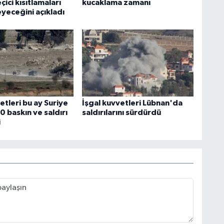
çici kısıtlamaları
kucaklama zamanı
eceğini açıkladı
etleri bu ay Suriye
İşgal kuvvetleri Lübnan'da
20 baskın ve saldırı
saldırılarını sürdürdü
i