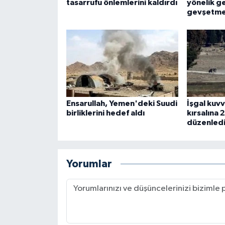
tasarrufu önlemlerini kaldırdı
yönelik ge
gevşetmey
Ensarullah, Yemen'deki Suudi
İşgal kuvv
birliklerini hedef aldı
kırsalına 
düzenled
Yorumlar