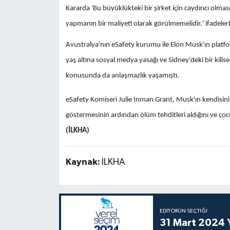
Kararda 'Bu büyüklükteki bir şirket için caydırıcı olm
yapmanın bir maliyeti olarak görülmemelidir.' ifadeleri 
Avustralya'nın eSafety kurumu ile Elon Musk'ın platfor
yaş altına sosyal medya yasağı ve Sidney'deki bir kilise
konusunda da anlaşmazlık yaşamıştı.
eSafety Komiseri Julie Inman Grant, Musk'ın kendisini 
göstermesinin ardından ölüm tehditleri aldığını ve çocukl
(İLKHA)
Kaynak:
İLKHA
EDITÖRÜN SEÇTIĞI
31 Mart 2024 Y