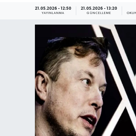
21.05.2026 - 12:50
21.05.2026 - 13:20
Yaşam
YAYINLANMA
GÜNCELLEME
OKUN
Anali̇z
Bi̇li̇m & Teknoloji̇
Dünya
Eği̇ti̇m