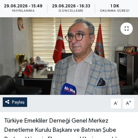
29.06.2026 - 15:49
29.06.2026 - 16:33
1 DK
Yaşam
YAYINLANMA
GÜNCELLEME
OKUNMA SÜRESI
Anali̇z
Bi̇li̇m & Teknoloji̇
Dünya
Eği̇ti̇m
Paylaş
-
+
A
A
Türkiye Emekliler Derneği Genel Merkez
Denetleme Kurulu Başkanı ve Batman Şube