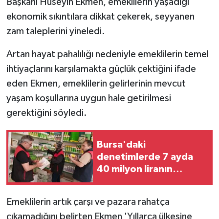
Başkanı Hüseyin Ekmen, emeklilerin yaşadığı
ekonomik sıkıntılara dikkat çekerek, seyyanen
zam taleplerini yineledi.
Artan hayat pahalılığı nedeniyle emeklilerin temel
ihtiyaçlarını karşılamakta güçlük çektiğini ifade
eden Ekmen, emeklilerin gelirlerinin mevcut
yaşam koşullarına uygun hale getirilmesi
gerektiğini söyledi.
Bursa'daki
denetimlerde 7 ayda
40 milyon liranın
üzerinde idari para
cezası uygulandı
Emeklilerin artık çarşı ve pazara rahatça
çıkamadığını belirten Ekmen 'Yıllarca ülkesine