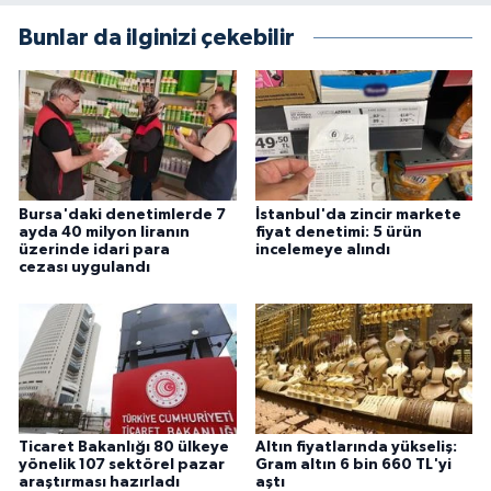
Bunlar da ilginizi çekebilir
Bursa'daki denetimlerde 7
İstanbul'da zincir markete
ayda 40 milyon liranın
fiyat denetimi: 5 ürün
üzerinde idari para
incelemeye alındı
cezası uygulandı
Ticaret Bakanlığı 80 ülkeye
Altın fiyatlarında yükseliş:
yönelik 107 sektörel pazar
Gram altın 6 bin 660 TL'yi
araştırması hazırladı
aştı