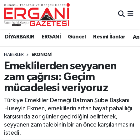
DİYARBAKIR
BİSMİL
Ergani Nöbetçi Eczaneler
DİYARBAKIR
ERGANİ
Güncel
Resmi İlanlar
Ana
BAĞLAR
ERGANİ
Ergani Hava Durumu
HABERLER
EKONOMİ
Güncel
Ergani Trafik Yoğunluk Haritası
Emeklilerden seyyanen
Eği̇ti̇m
Süper Lig Puan Durumu ve Fikstür
zam çağrısı: Geçim
mücadelesi veriyoruz
Resmi İlanlar
Tüm Manşetler
Türkiye Emekliler Derneği Batman Şube Başkanı
Sağlık
Son Dakika Haberleri
Hüseyin Ekmen, emeklilerin artan hayat pahalılığı
karşısında zor günler geçirdiğini belirterek,
Si̇yaset
Haber Arşivi
seyyanen zam talebinin bir an önce karşılanmasını
istedi.
Spor