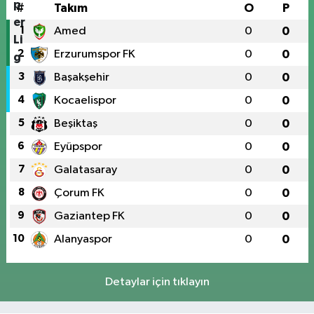
#
Takım
O
P
1
Amed
0
0
2
Erzurumspor FK
0
0
3
Başakşehir
0
0
4
Kocaelispor
0
0
5
Beşiktaş
0
0
6
Eyüpspor
0
0
7
Galatasaray
0
0
8
Çorum FK
0
0
9
Gaziantep FK
0
0
10
Alanyaspor
0
0
Detaylar için tıklayın