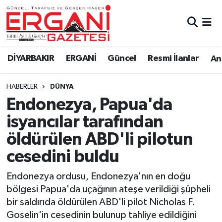
DİYARBAKIR
BİSMİL
Ergani Nöbetçi Eczaneler
DİYARBAKIR
ERGANİ
Güncel
Resmi İlanlar
Ana
BAĞLAR
ERGANİ
Ergani Hava Durumu
HABERLER
DÜNYA
Güncel
Ergani Trafik Yoğunluk Haritası
Endonezya, Papua'da
Eği̇ti̇m
Süper Lig Puan Durumu ve Fikstür
isyancılar tarafından
öldürülen ABD'li pilotun
Resmi İlanlar
Tüm Manşetler
cesedini buldu
Sağlık
Son Dakika Haberleri
Endonezya ordusu, Endonezya'nın en doğu
bölgesi Papua'da uçağının ateşe verildiği şüpheli
Si̇yaset
Haber Arşivi
bir saldırıda öldürülen ABD'li pilot Nicholas F.
Goselin'in cesedinin bulunup tahliye edildiğini
Spor