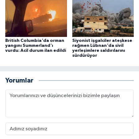
British Columbia'da orman
Siyonist işgalciler ateşkese
yangını Summerland'ı
rağmen Lübnan'da sivil
vurdu: Acil durum ilan edildi
yerleşimlere saldırılarını
sürdürüyor
Yorumlar