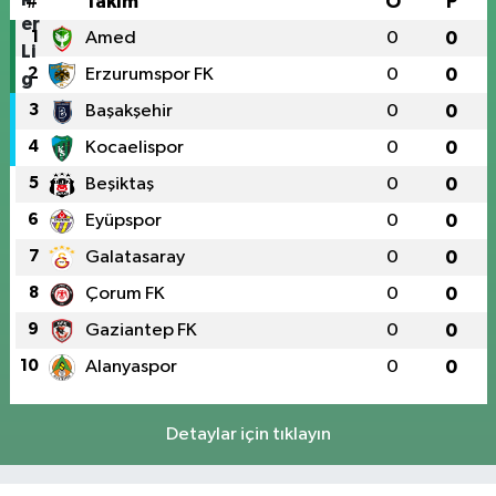
#
Takım
O
P
1
Amed
0
0
2
Erzurumspor FK
0
0
3
Başakşehir
0
0
4
Kocaelispor
0
0
5
Beşiktaş
0
0
6
Eyüpspor
0
0
7
Galatasaray
0
0
8
Çorum FK
0
0
9
Gaziantep FK
0
0
10
Alanyaspor
0
0
Detaylar için tıklayın