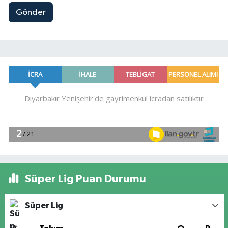
Gönder
Süper Lig Puan Durumu
Süper Lig