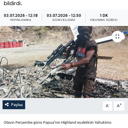
bildirdi.
Yaşam
03.07.2026 - 12:18
03.07.2026 - 12:50
1 DK
YAYINLANMA
GÜNCELLEME
OKUNMA SÜRESI
Anali̇z
Bi̇li̇m & Teknoloji̇
Dünya
Eği̇ti̇m
Paylaş
-
+
A
A
Olayın Perşembe günü Papua'nın Highland eyaletinin Yahukimo