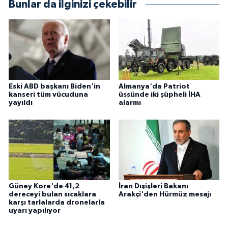
Bunlar da ilginizi çekebilir
Eski ABD başkanı Biden'in
Almanya'da Patriot
kanseri tüm vücuduna
üssünde iki şüpheli İHA
yayıldı
alarmı
Güney Kore'de 41,2
İran Dışişleri Bakanı
dereceyi bulan sıcaklara
Arakçi'den Hürmüz mesajı
karşı tarlalarda dronelarla
uyarı yapılıyor