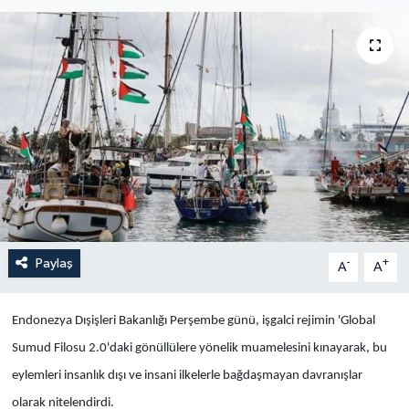
Yaşam
Anali̇z
Bi̇li̇m & Teknoloji̇
Dünya
Eği̇ti̇m
Paylaş
-
+
A
A
Endonezya Dışişleri Bakanlığı Perşembe günü, işgalci rejimin 'Global
Sumud Filosu 2.0'daki gönüllülere yönelik muamelesini kınayarak, bu
eylemleri insanlık dışı ve insani ilkelerle bağdaşmayan davranışlar
olarak nitelendirdi.