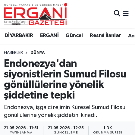
DİYARBAKIR
BİSMİL
Ergani Nöbetçi Eczaneler
DİYARBAKIR
ERGANİ
Güncel
Resmi İlanlar
Ana
BAĞLAR
ERGANİ
Ergani Hava Durumu
HABERLER
DÜNYA
Güncel
Ergani Trafik Yoğunluk Haritası
Endonezya'dan
Eği̇ti̇m
Süper Lig Puan Durumu ve Fikstür
siyonistlerin Sumud Filosu
gönüllülerine yönelik
Resmi İlanlar
Tüm Manşetler
şiddetine tepki
Sağlık
Son Dakika Haberleri
Endonezya, işgalci rejimin Küresel Sumud Filosu
gönüllülerine yönelik şiddetini kınadı.
Si̇yaset
Haber Arşivi
21.05.2026 - 11:51
21.05.2026 - 12:25
1 DK
Spor
YAYINLANMA
GÜNCELLEME
OKUNMA SÜRESI