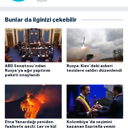
Bunlar da ilginizi çekebilir
ABD Senatosu'ndan
Rusya: Kiev'deki askeri
Rusya'ya ağır yaptırım
tesislere saldırı düzenlendi
paketi onaylandı
Etna Yanardağı yeniden
Kolombiya'da seçimini
faaliyete geçti: Lav ve kül
kazanan Espriella yemin