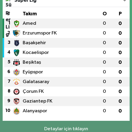
Süper Lig
#
Takım
O
P
1
Amed
0
0
2
Erzurumspor FK
0
0
3
Başakşehir
0
0
4
Kocaelispor
0
0
5
Beşiktaş
0
0
6
Eyüpspor
0
0
7
Galatasaray
0
0
8
Çorum FK
0
0
9
Gaziantep FK
0
0
10
Alanyaspor
0
0
Detaylar için tıklayın