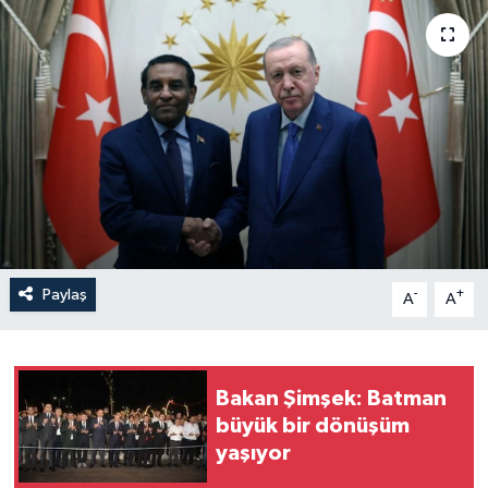
Yaşam
Anali̇z
Bi̇li̇m & Teknoloji̇
Dünya
Eği̇ti̇m
Paylaş
-
+
A
A
Bakan Şimşek: Batman
büyük bir dönüşüm
yaşıyor