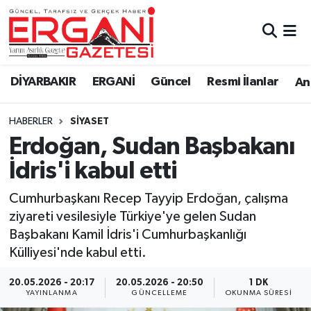
DİYARBAKIR
BİSMİL
Ergani Nöbetçi Eczaneler
DİYARBAKIR
ERGANİ
Güncel
Resmi İlanlar
Ana
BAĞLAR
ERGANİ
Ergani Hava Durumu
HABERLER
SİYASET
Güncel
Ergani Trafik Yoğunluk Haritası
Erdoğan, Sudan Başbakanı
Eği̇ti̇m
Süper Lig Puan Durumu ve Fikstür
İdris'i kabul etti
Resmi İlanlar
Tüm Manşetler
Cumhurbaşkanı Recep Tayyip Erdoğan, çalışma
ziyareti vesilesiyle Türkiye'ye gelen Sudan
Sağlık
Son Dakika Haberleri
Başbakanı Kamil İdris'i Cumhurbaşkanlığı
Külliyesi'nde kabul etti.
Si̇yaset
Haber Arşivi
20.05.2026 - 20:17
20.05.2026 - 20:50
1 DK
YAYINLANMA
GÜNCELLEME
OKUNMA SÜRESI
Spor