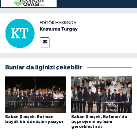
EDITÖR HAKKINDA
Kamuran Turgay
Bunlar da ilginizi çekebilir
Bakan Şimşek: Batman
Bakan Şimşek, Batman'da
büyük bir dönüşüm yaşıyor
üç projenin açılışını
gerçekleştirdi