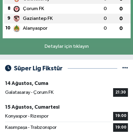
8
Çorum FK
0
0
9
Gaziantep FK
0
0
10
Alanyaspor
0
0
Detaylar için tıklayın
Süper Lig Fikstür
14 Ağustos, Cuma
Galatasaray - Çorum FK
21:30
15 Ağustos, Cumartesi
Konyaspor - Rizespor
19:00
Kasımpaşa - Trabzonspor
19:00