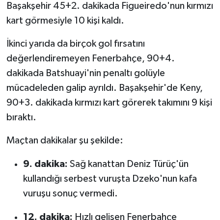
Başakşehir 45+2. dakikada Figueiredo'nun kırmızı
kart görmesiyle 10 kişi kaldı.
İkinci yarıda da birçok gol fırsatını
değerlendiremeyen Fenerbahçe, 90+4.
dakikada Batshuayi'nin penaltı golüyle
mücadeleden galip ayrıldı. Başakşehir'de Keny,
90+3. dakikada kırmızı kart görerek takımını 9 kişi
bıraktı.
Maçtan dakikalar şu şekilde:
9. dakika:
Sağ kanattan Deniz Türüç'ün
kullandığı serbest vuruşta Dzeko'nun kafa
vuruşu sonuç vermedi.
12. dakika:
Hızlı gelişen Fenerbahçe