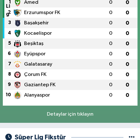
1
Amed
0
0
2
Erzurumspor FK
0
0
3
Başakşehir
0
0
4
Kocaelispor
0
0
5
Beşiktaş
0
0
6
Eyüpspor
0
0
7
Galatasaray
0
0
8
Çorum FK
0
0
9
Gaziantep FK
0
0
10
Alanyaspor
0
0
Detaylar için tıklayın
Süper Lig Fikstür