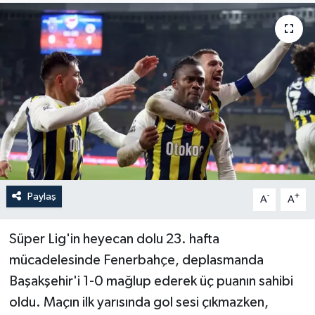
Yaşam
Anali̇z
Bi̇li̇m & Teknoloji̇
Dünya
Eği̇ti̇m
Paylaş
-
+
A
A
Süper Lig'in heyecan dolu 23. hafta
mücadelesinde Fenerbahçe, deplasmanda
Başakşehir'i 1-0 mağlup ederek üç puanın sahibi
oldu. Maçın ilk yarısında gol sesi çıkmazken,