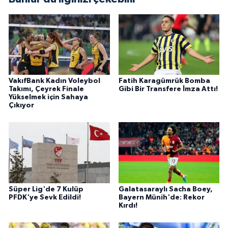
VakıfBank Kadın Voleybol
Fatih Karagümrük Bomba
Takımı, Çeyrek Finale
Gibi Bir Transfere İmza Attı!
Yükselmek için Sahaya
Çıkıyor
Süper Lig'de 7 Kulüp
Galatasaraylı Sacha Boey,
PFDK'ye Sevk Edildi!
Bayern Münih'de: Rekor
Kırdı!