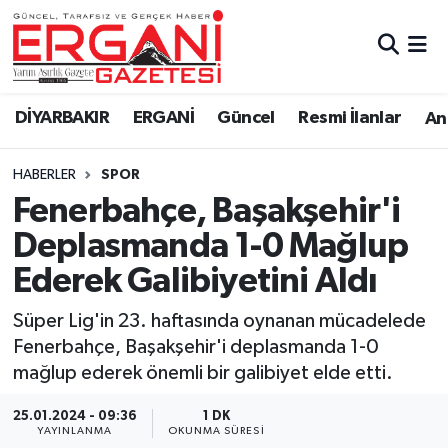
DİYARBAKIR
BİSMİL
Ergani Nöbetçi Eczaneler
DİYARBAKIR
ERGANİ
Güncel
Resmi İlanlar
Ana
BAĞLAR
ERGANİ
Ergani Hava Durumu
HABERLER
SPOR
Güncel
Ergani Trafik Yoğunluk Haritası
Fenerbahçe, Başakşehir'i
Eği̇ti̇m
Süper Lig Puan Durumu ve Fikstür
Deplasmanda 1-0 Mağlup
Ederek Galibiyetini Aldı
Resmi İlanlar
Tüm Manşetler
Süper Lig'in 23. haftasında oynanan mücadelede
Sağlık
Son Dakika Haberleri
Fenerbahçe, Başakşehir'i deplasmanda 1-0
mağlup ederek önemli bir galibiyet elde etti.
Si̇yaset
Haber Arşivi
25.01.2024 - 09:36
1 DK
Spor
YAYINLANMA
OKUNMA SÜRESI