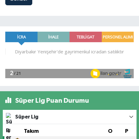
Süper Lig Puan Durumu
Süper Lig
#
Takım
O
P