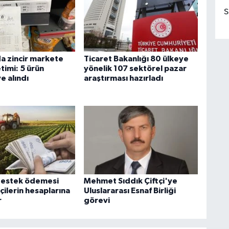
S
da zincir markete
Ticaret Bakanlığı 80 ülkeye
timi: 5 ürün
yönelik 107 sektörel pazar
e alındı
araştırması hazırladı
destek ödemesi
Mehmet Sıddık Çiftçi'ye
çilerin hesaplarına
Uluslararası Esnaf Birliği
r
görevi