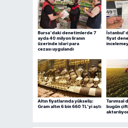
Bursa'daki denetimlerde 7
İstanbul'
ayda 40 milyon liranın
fiyat dene
üzerinde idari para
incelemey
cezası uygulandı
Altın fiyatlarında yükseliş:
Tarımsal 
Gram altın 6 bin 660 TL'yi aştı
bugün çift
aktarılıyo