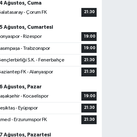
4 Ağustos, Cuma
alatasaray - Çorum FK
21:30
5 Ağustos, Cumartesi
onyaspor - Rizespor
19:00
asımpaşa - Trabzonspor
19:00
ençlerbirliği S.K. - Fenerbahçe
21:30
aziantep FK - Alanyaspor
21:30
6 Ağustos, Pazar
aşakşehir - Kocaelispor
19:00
eşiktaş - Eyüpspor
21:30
med - Erzurumspor FK
21:30
7 Ağustos, Pazartesi