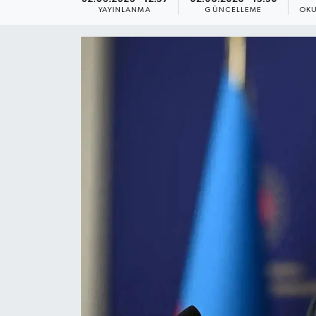
YAYINLANMA
GÜNCELLEME
OKU
Yaşam
Anali̇z
Bi̇li̇m & Teknoloji̇
Dünya
Eği̇ti̇m