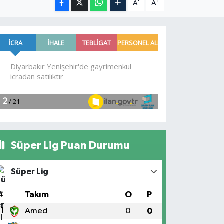
-
+
A
A
Süper Lig Puan Durumu
Süper Lig
#
Takım
O
P
1
Amed
0
0