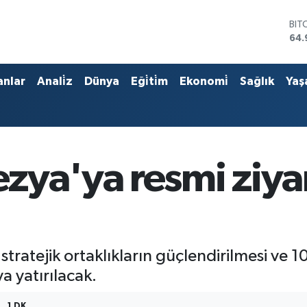
BIT
64.
DO
47,
EU
anlar
Anali̇z
Dünya
Eği̇ti̇m
Ekonomi̇
Sağlık
Yaş
55,
STE
64,
GRA
666
BİS
zya'ya resmi ziya
13.
tratejik ortaklıkların güçlendirilmesi ve 10
ya yatırılacak.
1 DK