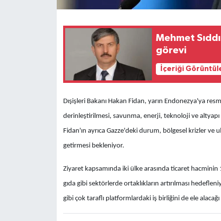
Mehmet Sıddık 
görevi
İçeriği Görüntül
Dışişleri Bakanı Hakan Fidan, yarın Endonezya'ya resmi b
derinleştirilmesi, savunma, enerji, teknoloji ve altyapı g
Fidan'ın ayrıca Gazze'deki durum, bölgesel krizler ve
getirmesi bekleniyor.
Ziyaret kapsamında iki ülke arasında ticaret hacminin 1
gıda gibi sektörlerde ortaklıkların artırılması hedeflen
gibi çok taraflı platformlardaki iş birliğini de ele alacağı 