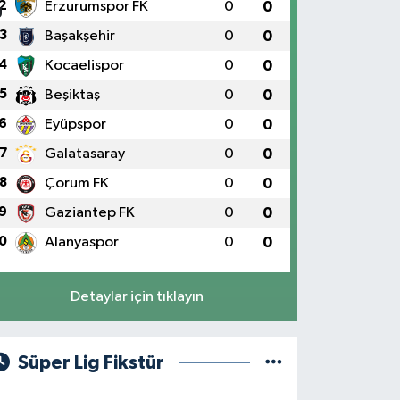
2
Erzurumspor FK
0
0
3
Başakşehir
0
0
4
Kocaelispor
0
0
5
Beşiktaş
0
0
6
Eyüpspor
0
0
7
Galatasaray
0
0
8
Çorum FK
0
0
9
Gaziantep FK
0
0
0
Alanyaspor
0
0
Detaylar için tıklayın
Süper Lig Fikstür