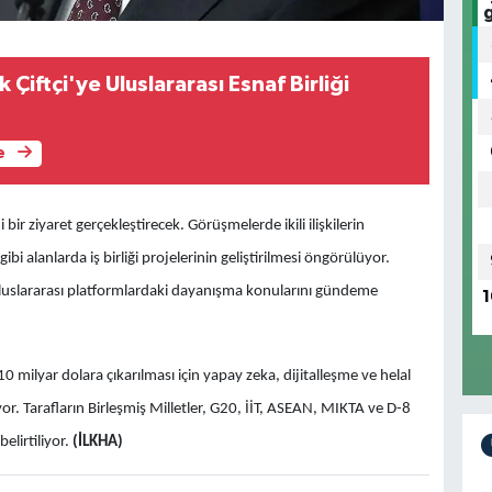
Çiftçi'ye Uluslararası Esnaf Birliği
e
ir ziyaret gerçekleştirecek. Görüşmelerde ikili ilişkilerin
ibi alanlarda iş birliği projelerinin geliştirilmesi öngörülüyor.
 uluslararası platformlardaki dayanışma konularını gündeme
1
0 milyar dolara çıkarılması için yapay zeka, dijitalleşme ve helal
iyor. Tarafların Birleşmiş Milletler, G20, İİT, ASEAN, MIKTA ve D-8
belirtiliyor.
(İLKHA)