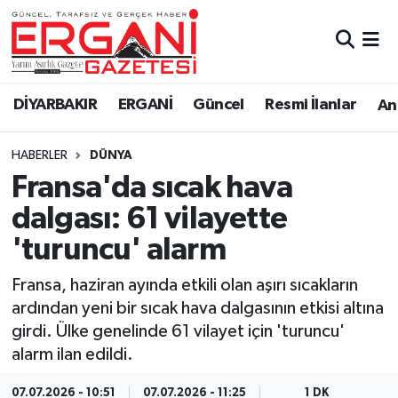
DİYARBAKIR
BİSMİL
Ergani Nöbetçi Eczaneler
DİYARBAKIR
ERGANİ
Güncel
Resmi İlanlar
Ana
BAĞLAR
ERGANİ
Ergani Hava Durumu
HABERLER
DÜNYA
Güncel
Ergani Trafik Yoğunluk Haritası
Fransa'da sıcak hava
Eği̇ti̇m
Süper Lig Puan Durumu ve Fikstür
dalgası: 61 vilayette
'turuncu' alarm
Resmi İlanlar
Tüm Manşetler
Fransa, haziran ayında etkili olan aşırı sıcakların
Sağlık
Son Dakika Haberleri
ardından yeni bir sıcak hava dalgasının etkisi altına
girdi. Ülke genelinde 61 vilayet için 'turuncu'
Si̇yaset
Haber Arşivi
alarm ilan edildi.
Spor
07.07.2026 - 10:51
07.07.2026 - 11:25
1 DK