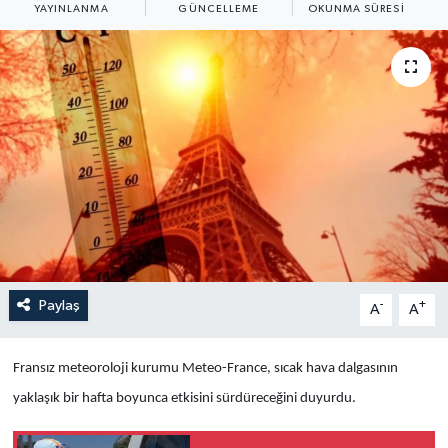
YAYINLANMA
GÜNCELLEME
OKUNMA SÜRESI
Yaşam
Anali̇z
Bi̇li̇m & Teknoloji̇
Dünya
Eği̇ti̇m
Paylaş
-
+
A
A
Fransız meteoroloji kurumu Meteo-France, sıcak hava dalgasının
yaklaşık bir hafta boyunca etkisini sürdüreceğini duyurdu.