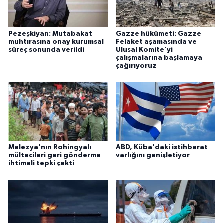
Pezeşkiyan: Mutabakat
Gazze hükümeti: Gazze
muhtırasına onay kurumsal
Felaket aşamasında ve
süreç sonunda verildi
Ulusal Komite'yi
çalışmalarına başlamaya
çağırıyoruz
Malezya'nın Rohingyalı
ABD, Küba'daki istihbarat
mültecileri geri gönderme
varlığını genişletiyor
ihtimali tepki çekti