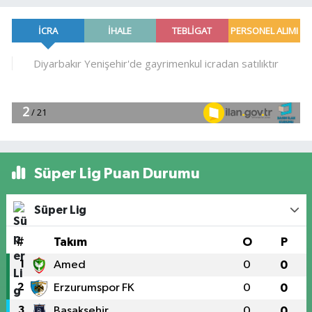
Süper Lig Puan Durumu
Süper Lig
#
Takım
O
P
1
Amed
0
0
2
Erzurumspor FK
0
0
3
Başakşehir
0
0