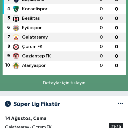
4
Kocaelispor
0
0
5
Beşiktaş
0
0
6
Eyüpspor
0
0
7
Galatasaray
0
0
8
Çorum FK
0
0
9
Gaziantep FK
0
0
10
Alanyaspor
0
0
Detaylar için tıklayın
Süper Lig Fikstür
14 Ağustos, Cuma
Galatasaray - Çorum FK
21:30