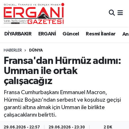
DİYARBAKIR
BİSMİL
Ergani Nöbetçi Eczaneler
DİYARBAKIR
ERGANİ
Güncel
Resmi İlanlar
Ana
BAĞLAR
ERGANİ
Ergani Hava Durumu
HABERLER
DÜNYA
Güncel
Ergani Trafik Yoğunluk Haritası
Fransa'dan Hürmüz adımı:
Eği̇ti̇m
Süper Lig Puan Durumu ve Fikstür
Umman ile ortak
çalışacağız
Resmi İlanlar
Tüm Manşetler
Fransa Cumhurbaşkanı Emmanuel Macron,
Sağlık
Son Dakika Haberleri
Hürmüz Boğazı'ndan serbest ve koşulsuz geçişi
garanti altına almak için Umman ile birlikte
Si̇yaset
Haber Arşivi
çalışacaklarını belirtti.
Spor
29.06.2026 - 22:57
29.06.2026 - 23:30
2 DK