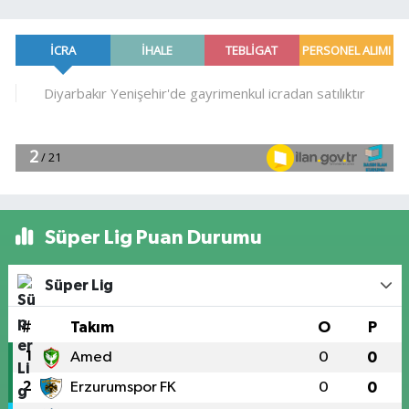
Süper Lig Puan Durumu
Süper Lig
#
Takım
O
P
1
Amed
0
0
2
Erzurumspor FK
0
0