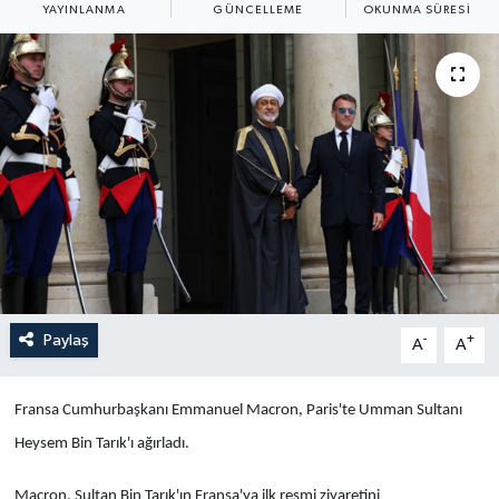
YAYINLANMA
GÜNCELLEME
OKUNMA SÜRESI
Yaşam
Anali̇z
Bi̇li̇m & Teknoloji̇
Dünya
Eği̇ti̇m
Paylaş
-
+
A
A
Fransa Cumhurbaşkanı Emmanuel Macron, Paris'te Umman Sultanı
Heysem Bin Tarık'ı ağırladı.
Macron, Sultan Bin Tarık'ın Fransa'ya ilk resmi ziyaretini