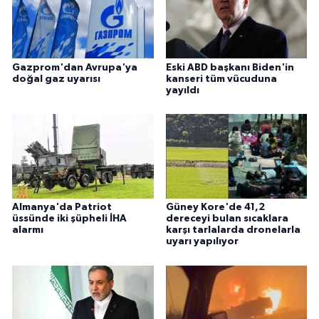
Gazprom'dan Avrupa'ya
Eski ABD başkanı Biden'in
doğal gaz uyarısı
kanseri tüm vücuduna
yayıldı
Almanya'da Patriot
Güney Kore'de 41,2
üssünde iki şüpheli İHA
dereceyi bulan sıcaklara
alarmı
karşı tarlalarda dronelarla
uyarı yapılıyor