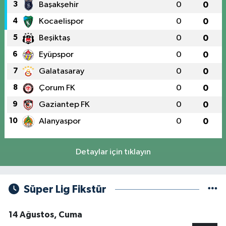
3
Başakşehir
0
0
4
Kocaelispor
0
0
5
Beşiktaş
0
0
6
Eyüpspor
0
0
7
Galatasaray
0
0
8
Çorum FK
0
0
9
Gaziantep FK
0
0
10
Alanyaspor
0
0
Detaylar için tıklayın
Süper Lig Fikstür
14 Ağustos, Cuma