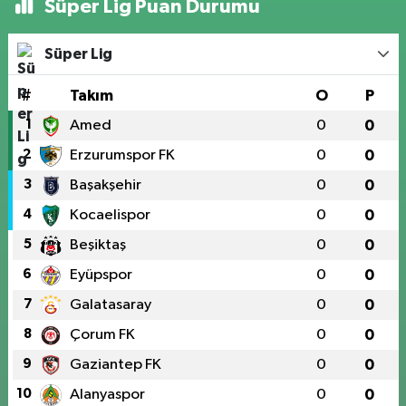
Süper Lig Puan Durumu
Süper Lig
#
Takım
O
P
1
Amed
0
0
2
Erzurumspor FK
0
0
3
Başakşehir
0
0
4
Kocaelispor
0
0
5
Beşiktaş
0
0
6
Eyüpspor
0
0
7
Galatasaray
0
0
8
Çorum FK
0
0
9
Gaziantep FK
0
0
10
Alanyaspor
0
0