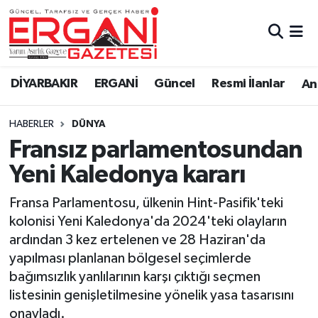
DİYARBAKIR
BİSMİL
Ergani Nöbetçi Eczaneler
DİYARBAKIR
ERGANİ
Güncel
Resmi İlanlar
Ana
BAĞLAR
ERGANİ
Ergani Hava Durumu
HABERLER
DÜNYA
Güncel
Ergani Trafik Yoğunluk Haritası
Fransız parlamentosundan
Eği̇ti̇m
Süper Lig Puan Durumu ve Fikstür
Yeni Kaledonya kararı
Resmi İlanlar
Tüm Manşetler
Fransa Parlamentosu, ülkenin Hint-Pasifik'teki
kolonisi Yeni Kaledonya'da 2024'teki olayların
Sağlık
Son Dakika Haberleri
ardından 3 kez ertelenen ve 28 Haziran'da
yapılması planlanan bölgesel seçimlerde
Si̇yaset
Haber Arşivi
bağımsızlık yanlılarının karşı çıktığı seçmen
listesinin genişletilmesine yönelik yasa tasarısını
Spor
onayladı.