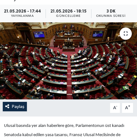
Yaşam
21.05.2026 - 17:44
21.05.2026 - 18:15
3 DK
YAYINLANMA
GÜNCELLEME
OKUNMA SÜRESI
Anali̇z
Bi̇li̇m & Teknoloji̇
Dünya
Eği̇ti̇m
Paylaş
-
+
A
A
Ulusal basında yer alan haberlere göre, Parlamentonun üst kanadı
Senatoda kabul edilen yasa tasarısı, Fransız Ulusal Meclisinde de