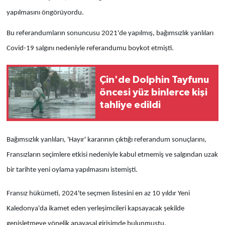
yapılmasını öngörüyordu.
Bu referandumların sonuncusu 2021'de yapılmış, bağımsızlık yanlıları
Covid-19 salgını nedeniyle referandumu boykot etmişti.
Çin'de Dolphin Tayfunu
öncesi yüz binlerce kişi
tahliye edildi
Bağımsızlık yanlıları, 'Hayır' kararının çıktığı referandum sonuçlarını,
Fransızların seçimlere etkisi nedeniyle kabul etmemiş ve salgından uzak
bir tarihte yeni oylama yapılmasını istemişti.
Fransız hükümeti, 2024'te seçmen listesini en az 10 yıldır Yeni
Kaledonya'da ikamet eden yerleşimcileri kapsayacak şekilde
genişletmeye yönelik anayasal girişimde bulunmuştu.