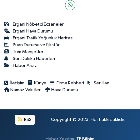
Ergani Nöbetçi Eczaneler
Ergani Hava Durumu
Ergani Trafik Yoğunluk Haritası
Puan Durumu ve Fikstür
Tüm Manşetler
Son Dakika Haberleri
Haber Arşivi
İletişim
Künye
Firma Rehberi
Seri İlan
Namaz Vakitleri
Hava Durumu
RSS
Copyright © 2023. Her hakkı saklıdır.
Haber Yazılımı:
TE Bilişim