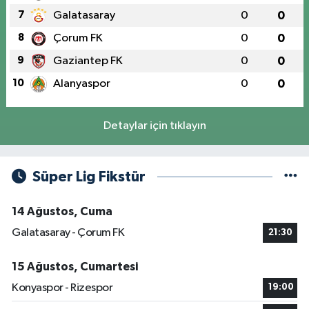
7
Galatasaray
0
0
8
Çorum FK
0
0
9
Gaziantep FK
0
0
10
Alanyaspor
0
0
Detaylar için tıklayın
Süper Lig Fikstür
14 Ağustos, Cuma
Galatasaray - Çorum FK
21:30
15 Ağustos, Cumartesi
Konyaspor - Rizespor
19:00