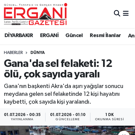
DİYARBAKIR
BİSMİL
Ergani Nöbetçi Eczaneler
DİYARBAKIR
ERGANİ
Güncel
Resmi İlanlar
Ana
BAĞLAR
ERGANİ
Ergani Hava Durumu
HABERLER
DÜNYA
Güncel
Ergani Trafik Yoğunluk Haritası
Gana'da sel felaketi: 12
Eği̇ti̇m
Süper Lig Puan Durumu ve Fikstür
ölü, çok sayıda yaralı
Resmi İlanlar
Tüm Manşetler
Gana'nın başkenti Akra'da aşırı yağışlar sonucu
meydana gelen sel felaketinde 12 kişi hayatını
Sağlık
Son Dakika Haberleri
kaybetti, çok sayıda kişi yaralandı.
Si̇yaset
Haber Arşivi
01.07.2026 - 00:35
01.07.2026 - 01:10
1 DK
YAYINLANMA
GÜNCELLEME
OKUNMA SÜRESI
Spor