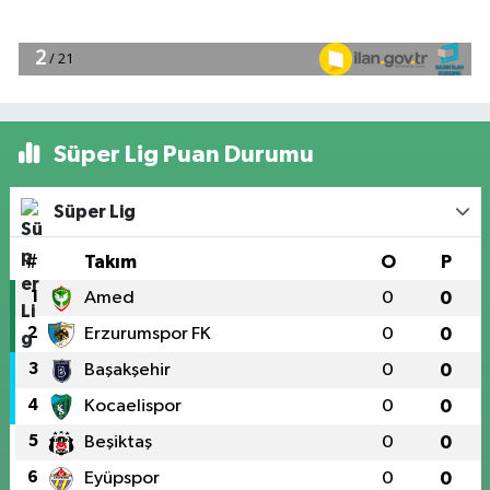
Süper Lig Puan Durumu
Süper Lig
#
Takım
O
P
1
Amed
0
0
2
Erzurumspor FK
0
0
3
Başakşehir
0
0
4
Kocaelispor
0
0
5
Beşiktaş
0
0
6
Eyüpspor
0
0