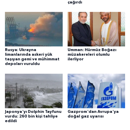
çağırdı
Rusya: Ukrayna
Umman: Hürmüz Boğazı
limanlarında askeri yük
müzakereleri olumlu
taşıyan gemi ve mühimmat
ilerliyor
depoları vuruldu
Japonya'yı Dolphin Tayfunu
Gazprom'dan Avrupa'ya
vurdu: 260 bin kişi tahliye
doğal gaz uyarısı
edildi