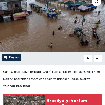
Yaşam
Anali̇z
Bi̇li̇m & Teknoloji̇
Dünya
Eği̇ti̇m
Paylaş
-
+
A
A
Gana Ulusal İtfaiye Teşkilatı (GNFS) Halkla İlişkiler Ekibi üyesi Alex King
Nartey, başkentte devam eden aşırı yağışlar sonucu sel felaketi
yaşandığını açıkladı.
Brezilya'yı hortum