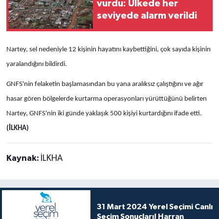
vurdu: Ülkede her
seviyede alarm verildi
Nartey, sel nedeniyle 12 kişinin hayatını kaybettiğini, çok sayıda kişinin
yaralandığını bildirdi.
GNFS'nin felaketin başlamasından bu yana aralıksız çalıştığını ve ağır
hasar gören bölgelerde kurtarma operasyonları yürüttüğünü belirten
Nartey, GNFS'nin iki günde yaklaşık 500 kişiyi kurtardığını ifade etti.
(İLKHA)
Kaynak:
İLKHA
31 Mart 2024 Yerel Seçimi Canlı
Seçim Sonuçları! Harran