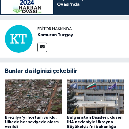
Ovası'nda
EDITÖR HAKKINDA
Kamuran Turgay
Bunlar da ilginizi çekebilir
Brezilya'yı hortum vurdu:
Bulgaristan Dışişleri, düşen
Ülkede her seviyede alarm
İHA nedeniyle Ukrayna
verildi
Büyükelçisi'ni bakanlığa