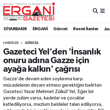
DİYARBAKIR
BİSMİL
Ergani Nöbetçi Eczaneler
DİYARBAKIR
ERGANİ
Güncel
Resmi İlanlar
Ana
BAĞLAR
ERGANİ
Ergani Hava Durumu
HABERLER
GÜNCEL
Güncel
Ergani Trafik Yoğunluk Haritası
Gazeteci Yel'den 'İnsanlık
Eği̇ti̇m
Süper Lig Puan Durumu ve Fikstür
onuru adına Gazze için
ayağa kalkın' çağrısı
Resmi İlanlar
Tüm Manşetler
Gazze'de devam eden soykırıma karşı
Sağlık
Son Dakika Haberleri
mücadelenin devam etmesi gerektiğini belirten
Gazeteci Yazar Mehmet Zülküf Yel, Eğer bir
Si̇yaset
Haber Arşivi
yerde zulüm varsa, kadınlar ve çocuklar
katlediliyorsa, mazlum beldeler talan ediliyorsa,
Spor