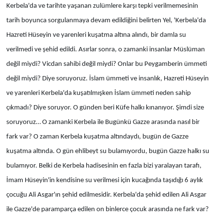
Kerbela'da ve tarihte yaşanan zulümlere karşı tepki verilmemesinin
tarih boyunca sorgulanmaya devam edildiğini belirten Yel, 'Kerbela'da
Hazreti Hüseyin ve yarenleri kuşatma altına alındı, bir damla su
verilmedi ve şehid edildi. Asırlar sonra, o zamanki insanlar Müslüman
değil miydi? Vicdan sahibi değil miydi? Onlar bu Peygamberin ümmeti
değil miydi? Diye soruyoruz. İslam ümmeti ve insanlık, Hazreti Hüseyin
ve yarenleri Kerbela'da kuşatılmışken İslam ümmeti neden sahip
çıkmadı? Diye soruyor. O günden beri Küfe halkı kınanıyor. Şimdi size
soruyoruz… O zamanki Kerbela ile Bugünkü Gazze arasında nasıl bir
fark var? O zaman Kerbela kuşatma altındaydı, bugün de Gazze
kuşatma altında. O gün ehlibeyt su bulamıyordu, bugün Gazze halkı su
bulamıyor. Belki de Kerbela hadisesinin en fazla bizi yaralayan tarafı,
İmam Hüseyin'in kendisine su verilmesi için kucağında taşıdığı 6 aylık
çocuğu Ali Asgar'ın şehid edilmesidir. Kerbela'da şehid edilen Ali Asgar
ile Gazze'de paramparça edilen on binlerce çocuk arasında ne fark var?