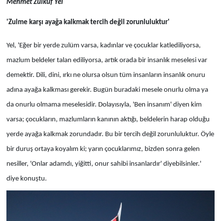
Mehmet Zülküf Yel
'Zulme karşı ayağa kalkmak tercih değil zorunluluktur'
Yel, 'Eğer bir yerde zulüm varsa, kadınlar ve çocuklar katlediliyorsa,
mazlum beldeler talan ediliyorsa, artık orada bir insanlık meselesi var
demektir. Dili, dini, ırkı ne olursa olsun tüm insanların insanlık onuru
adına ayağa kalkması gerekir. Bugün buradaki mesele onurlu olma ya
da onurlu olmama meselesidir. Dolayısıyla, 'Ben insanım' diyen kim
varsa; çocukların, mazlumların kanının aktığı, beldelerin harap olduğu
yerde ayağa kalkmak zorundadır. Bu bir tercih değil zorunluluktur. Öyle
bir duruş ortaya koyalım ki; yarın çocuklarımız, bizden sonra gelen
nesiller, 'Onlar adamdı, yiğitti, onur sahibi insanlardır' diyebilsinler.'
diye konuştu.