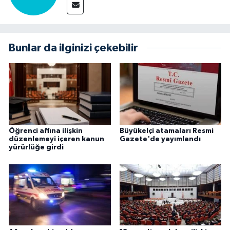
Bunlar da ilginizi çekebilir
Öğrenci affına ilişkin
Büyükelçi atamaları Resmi
düzenlemeyi içeren kanun
Gazete'de yayımlandı
yürürlüğe girdi