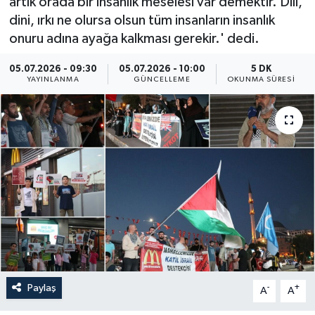
artık orada bir insanlık meselesi var demektir. Dili,
dini, ırkı ne olursa olsun tüm insanların insanlık
Yaşam
onuru adına ayağa kalkması gerekir.' dedi.
Anali̇z
05.07.2026 - 09:30
05.07.2026 - 10:00
5 DK
YAYINLANMA
GÜNCELLEME
OKUNMA SÜRESI
Bi̇li̇m & Teknoloji̇
Dünya
Eği̇ti̇m
Paylaş
-
+
A
A