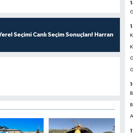
1
G
1
erel Seçimi Canlı Seçim Sonuçları! Harran
K
K
G
G
1
B
B
A
1