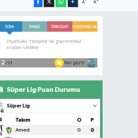
-
+
A
A
Süper Lig Puan Durumu
Süper Lig
#
Takım
O
P
1
Amed
0
0