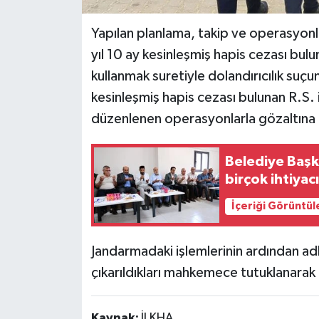
Yapılan planlama, takip ve operasyonl
yıl 10 ay kesinleşmiş hapis cezası buluna
kullanmak suretiyle dolandırıcılık suç
kesinleşmiş hapis cezası bulunan R.S. 
düzenlenen operasyonlarla gözaltına a
Belediye Başka
birçok ihtiya
İçeriği Görüntül
Jandarmadaki işlemlerinin ardından adl
çıkarıldıkları mahkemece tutuklanarak
Kaynak:
İLKHA