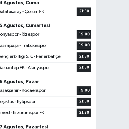
4 Ağustos, Cuma
alatasaray - Çorum FK
21:30
5 Ağustos, Cumartesi
onyaspor - Rizespor
19:00
asımpaşa - Trabzonspor
19:00
ençlerbirliği S.K. - Fenerbahçe
21:30
aziantep FK - Alanyaspor
21:30
6 Ağustos, Pazar
aşakşehir - Kocaelispor
19:00
eşiktaş - Eyüpspor
21:30
med - Erzurumspor FK
21:30
7 Ağustos, Pazartesi