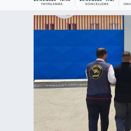
YAYINLANMA
GÜNCELLEME
OKU
Yaşam
Anali̇z
Bi̇li̇m & Teknoloji̇
Dünya
Eği̇ti̇m