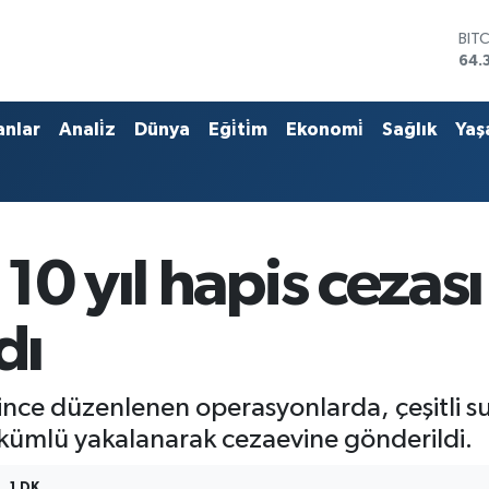
BIT
64.
DO
47,
EU
anlar
Anali̇z
Dünya
Eği̇ti̇m
Ekonomi̇
Sağlık
Yaş
55,
STE
64,
GRA
661
BİS
10 yıl hapis cezas
13.
dı
nce düzenlenen operasyonlarda, çeşitli su
hükümlü yakalanarak cezaevine gönderildi.
1 DK