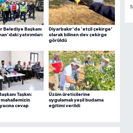
S
r Belediye Başkanı
Diyarbakır'da 'etçil çekirge'
an'daki yatırımları
olarak bilinen dev çekirge
görüldü
Başkanı Taşkın:
Üzüm üreticilerine
i mahallemizin
uygulamalı yeşil budama
iyacına cevap
eğitimi verildi