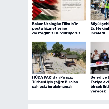
Bakan Uraloğlu: Filistin'in
Büyükşehi
posta hizmetlerine
Er, Hekimh
desteğimizi sürdürüyoruz
inceledi
HÜDA PAR'dan Piraziz
Belediye 
Türbesi için çağrı: Bu alan
Taziye ev
sahipsiz bırakılmamalı
birçok iht
verecek