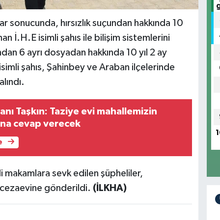
ar sonucunda, hırsızlık suçundan hakkında 10
n İ.H.E isimli şahıs ile bilişim sistemlerini
undan 6 ayrı dosyadan hakkında 10 yıl 2 ay
isimli şahıs, Şahinbey ve Araban ilçelerinde
lındı.
nı Taşkın: Taziye evi mahallemizin
cına cevap verecek
1
e
i makamlara sevk edilen şüpheliler,
 cezaevine gönderildi.
(İLKHA)