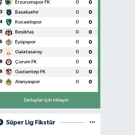
2
Erzurumspor FK
0
0
3
Başakşehir
0
0
4
Kocaelispor
0
0
5
Beşiktaş
0
0
6
Eyüpspor
0
0
7
Galatasaray
0
0
8
Çorum FK
0
0
9
Gaziantep FK
0
0
0
Alanyaspor
0
0
Detaylar için tıklayın
Süper Lig Fikstür