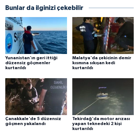
Bunlar da ilginizi çekebilir
Yunanistan'ın geri ittiği
Malatya'da çekicinin demir
düzensiz göçmenler
kısmına sıkışan kedi
kurtarıldı
kurtarıldı
Çanakkale'de 5 düzensiz
Tekirdağ'da motor arızası
göçmen yakalandı
yapan teknedeki 2 kişi
kurtarıldı