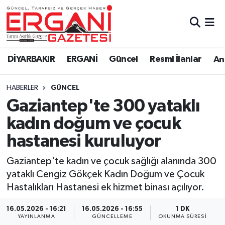
DİYARBAKIR
BİSMİL
Ergani Nöbetçi Eczaneler
DİYARBAKIR
ERGANİ
Güncel
Resmi İlanlar
Ana
BAĞLAR
ERGANİ
Ergani Hava Durumu
HABERLER
GÜNCEL
Güncel
Ergani Trafik Yoğunluk Haritası
Gaziantep'te 300 yataklı
Eği̇ti̇m
Süper Lig Puan Durumu ve Fikstür
kadın doğum ve çocuk
hastanesi kuruluyor
Resmi İlanlar
Tüm Manşetler
Gaziantep'te kadın ve çocuk sağlığı alanında 300
Sağlık
Son Dakika Haberleri
yataklı Cengiz Gökçek Kadın Doğum ve Çocuk
Hastalıkları Hastanesi ek hizmet binası açılıyor.
Si̇yaset
Haber Arşivi
16.05.2026 - 16:21
16.05.2026 - 16:55
1 DK
Spor
YAYINLANMA
GÜNCELLEME
OKUNMA SÜRESI