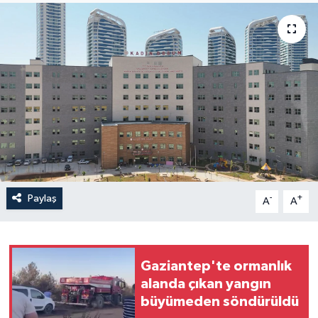
Yaşam
Anali̇z
Bi̇li̇m & Teknoloji̇
Dünya
Eği̇ti̇m
Paylaş
-
+
A
A
Gaziantep'te ormanlık
alanda çıkan yangın
büyümeden söndürüldü