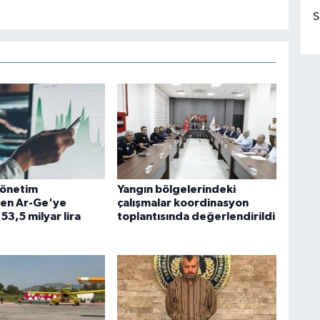
S
yönetim
Yangın bölgelerindeki
en Ar-Ge'ye
çalışmalar koordinasyon
3,5 milyar lira
toplantısında değerlendirildi