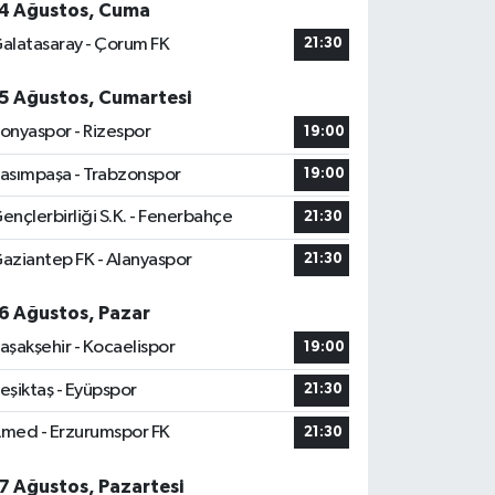
4 Ağustos, Cuma
alatasaray - Çorum FK
21:30
5 Ağustos, Cumartesi
onyaspor - Rizespor
19:00
asımpaşa - Trabzonspor
19:00
ençlerbirliği S.K. - Fenerbahçe
21:30
aziantep FK - Alanyaspor
21:30
6 Ağustos, Pazar
aşakşehir - Kocaelispor
19:00
eşiktaş - Eyüpspor
21:30
med - Erzurumspor FK
21:30
7 Ağustos, Pazartesi