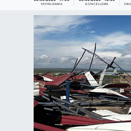
YAYINLANMA
GÜNCELLEME
OKU
Yaşam
Anali̇z
Bi̇li̇m & Teknoloji̇
Dünya
Eği̇ti̇m