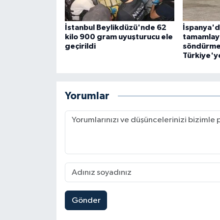
İstanbul Beylikdüzü'nde 62
İspanya'd
kilo 900 gram uyuşturucu ele
tamamlay
geçirildi
söndürme 
Türkiye'y
Yorumlar
Gönder