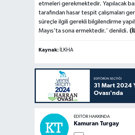
etmeleri gerekmektedir. Yapılacak baş
tarafından hasar tespit çalışmaları ge
süreçle ilgili gerekli bilgilendirme yapı
Mayıs'ta sona ermektedir.' denildi.
(
Kaynak:
İLKHA
EDITÖRÜN SEÇTIĞI
31 Mart 2024 Y
Ovası'nda
EDITÖR HAKKINDA
Kamuran Turgay