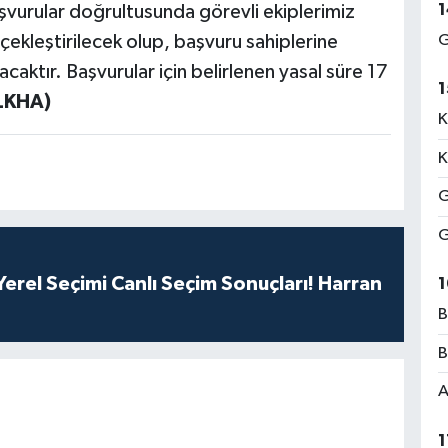
1
vurular doğrultusunda görevli ekiplerimiz
rçekleştirilecek olup, başvuru sahiplerine
G
lacaktır. Başvurular için belirlenen yasal süre 17
1
İLKHA)
K
K
G
G
erel Seçimi Canlı Seçim Sonuçları! Harran
1
B
B
A
1