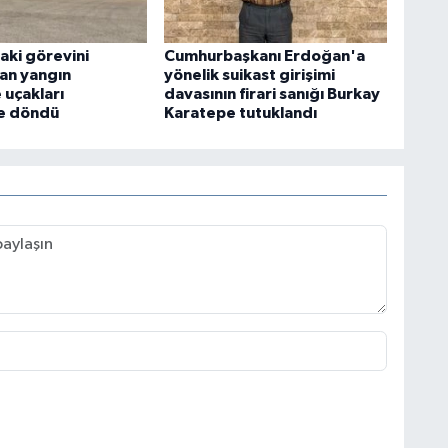
aki görevini
Cumhurbaşkanı Erdoğan'a
an yangın
yönelik suikast girişimi
uçakları
davasının firari sanığı Burkay
e döndü
Karatepe tutuklandı