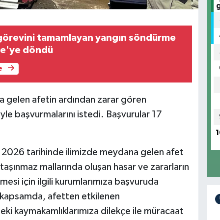
 görevini tamamlayan yangın söndürme
iye'ye döndü
e
a gelen afetin ardından zarar gören
yle başvurmalarını istedi. Başvurular 17
1
ıs 2026 tarihinde ilimizde meydana gelen afet
 taşınmaz mallarında oluşan hasar ve zararların
ilmesi için ilgili kurumlarımıza başvuruda
 kapsamda, afetten etkilenen
deki kaymakamlıklarımıza dilekçe ile müracaat