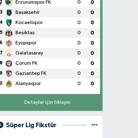
2
Erzurumspor FK
0
0
3
Başakşehir
0
0
4
Kocaelispor
0
0
5
Beşiktaş
0
0
6
Eyüpspor
0
0
7
Galatasaray
0
0
8
Çorum FK
0
0
9
Gaziantep FK
0
0
0
Alanyaspor
0
0
Detaylar için tıklayın
Süper Lig Fikstür