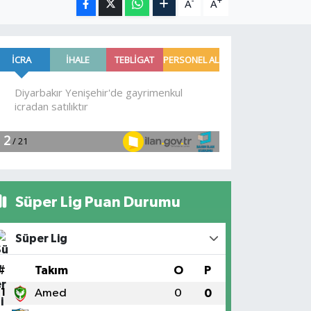
-
+
A
A
Süper Lig Puan Durumu
Süper Lig
#
Takım
O
P
1
Amed
0
0