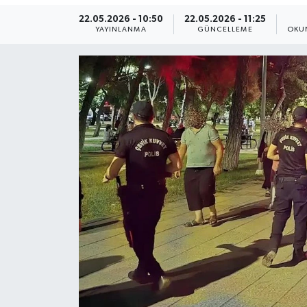
22.05.2026 - 10:50
22.05.2026 - 11:25
Yaşam
YAYINLANMA
GÜNCELLEME
OKU
Anali̇z
Bi̇li̇m & Teknoloji̇
Dünya
Eği̇ti̇m