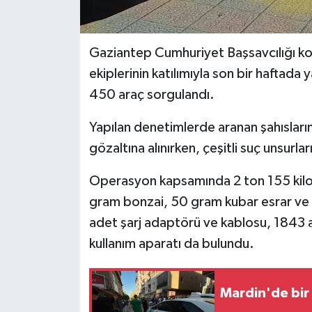
Gaziantep Cumhuriyet Başsavcılığı koo
ekiplerinin katılımıyla son bir haftada
450 araç sorgulandı.
Yapılan denetimlerde aranan şahısları
gözaltına alınırken, çeşitli suç unsurla
Operasyon kapsamında 2 ton 155 kil
gram bonzai, 50 gram kubar esrar ve 
adet şarj adaptörü ve kablosu, 1843 a
kullanım aparatı da bulundu.
Mardin'de bir i