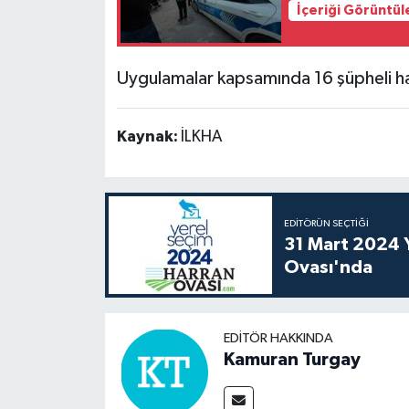
İçeriği Görüntül
Uygulamalar kapsamında 16 şüpheli hakk
Kaynak:
İLKHA
EDITÖRÜN SEÇTIĞI
31 Mart 2024 Y
Ovası'nda
EDITÖR HAKKINDA
Kamuran Turgay