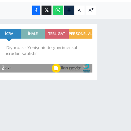
-
+
A
A