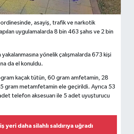
rdinesinde, asayiş, trafik ve narkotik
 yapılan uygulamalarda 8 bin 463 şahıs ve 2 bin
n yakalanmasına yönelik çalışmalarda 673 kişi
rına da el konuldu.
ogram kaçak tütün, 60 gram amfetamin, 28
5 gram metamfetamin ele geçirildi. Ayrıca 53
det telefon aksesuarı ile 5 adet uyuşturucu
ş yeri daha silahlı saldırıya uğradı