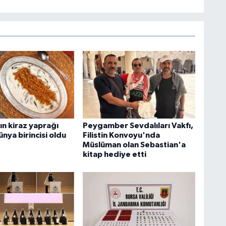
ın kiraz yaprağı
Peygamber Sevdalıları Vakfı,
nya birincisi oldu
Filistin Konvoyu'nda
Müslüman olan Sebastian'a
kitap hediye etti