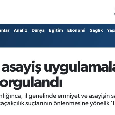
anlar
Anali̇z
Dünya
Eği̇ti̇m
Ekonomi̇
Sağlık
Yaş
 asayiş uygulamal
 sorgulandı
ığınca, il genelinde emniyet ve asayişin s
kaçakçılık suçlarının önlenmesine yöneli