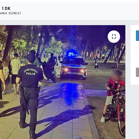
1 DK
NMA SÜRESI