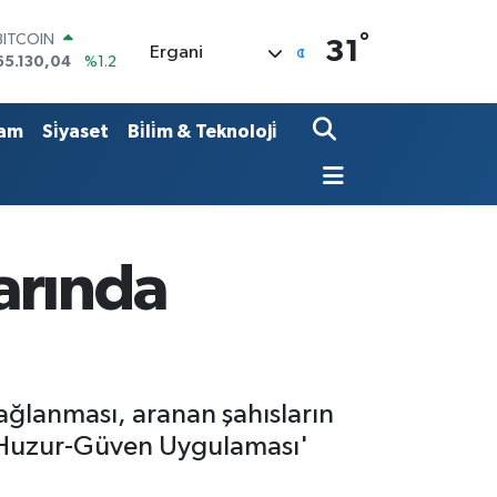
°
BITCOIN
31
Ergani
65.130,04
%1.2
DOLAR
47,7436
%0.18
EURO
am
Si̇yaset
Bi̇li̇m & Teknoloji̇
55,2510
%0.32
STERLİN
64,4811
%0.38
GRAM ALTIN
6648.99
%2.59
BİST100
arında
13.773
%-19
ağlanması, aranan şahısların
k 'Huzur-Güven Uygulaması'