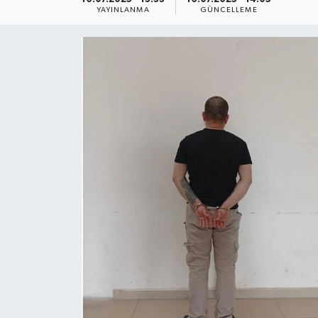
YAYINLANMA
GÜNCELLEME
Yaşam
Anali̇z
Bi̇li̇m & Teknoloji̇
Dünya
Eği̇ti̇m