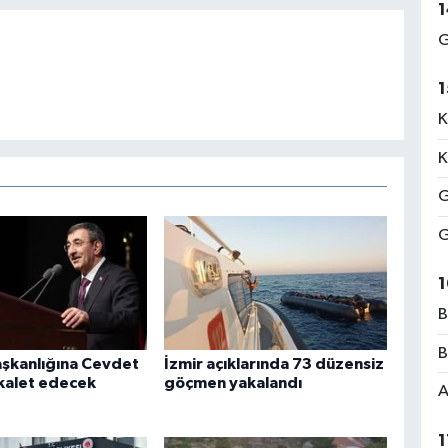
1
G
1
K
K
G
G
1
B
B
şkanlığına Cevdet
İzmir açıklarında 73 düzensiz
kalet edecek
göçmen yakalandı
A
1