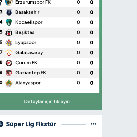
2
Erzurumspor FK
0
0
3
Başakşehir
0
0
4
Kocaelispor
0
0
5
Beşiktaş
0
0
6
Eyüpspor
0
0
7
Galatasaray
0
0
8
Çorum FK
0
0
9
Gaziantep FK
0
0
0
Alanyaspor
0
0
Detaylar için tıklayın
Süper Lig Fikstür