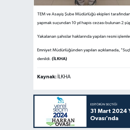
TEM ve Asayiş Şube Müdürlüğü ekipleri tarafından,
yapmak suçundan 10 yıl hapis cezası bulunan 2 şüp
Yakalanan şahıslar haklarında yapılan resmi işlemle
Emniyet Müdürlüğünden yapılan açıklamada, "Suçlu
(İLKHA)
denildi.
Kaynak:
İLKHA
EDITÖRÜN SEÇTIĞI
31 Mart 2024 Y
Ovası'nda