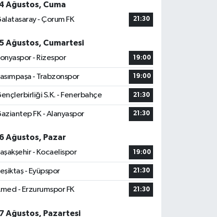
4 Ağustos, Cuma
alatasaray - Çorum FK
21:30
5 Ağustos, Cumartesi
onyaspor - Rizespor
19:00
asımpaşa - Trabzonspor
19:00
ençlerbirliği S.K. - Fenerbahçe
21:30
aziantep FK - Alanyaspor
21:30
6 Ağustos, Pazar
aşakşehir - Kocaelispor
19:00
eşiktaş - Eyüpspor
21:30
med - Erzurumspor FK
21:30
7 Ağustos, Pazartesi