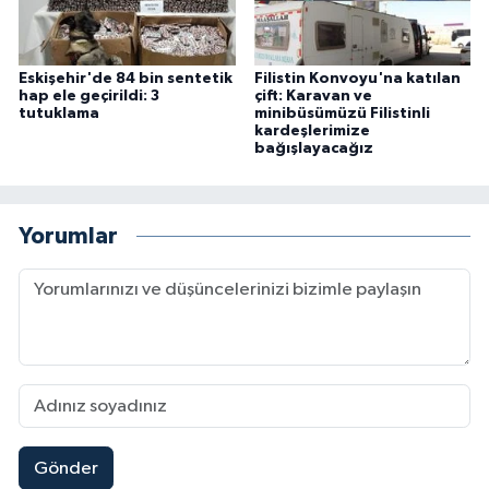
Eskişehir'de 84 bin sentetik
Filistin Konvoyu'na katılan
hap ele geçirildi: 3
çift: Karavan ve
tutuklama
minibüsümüzü Filistinli
kardeşlerimize
bağışlayacağız
Yorumlar
Gönder