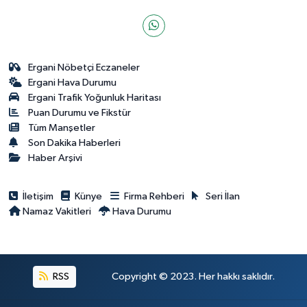
Ergani Nöbetçi Eczaneler
Ergani Hava Durumu
Ergani Trafik Yoğunluk Haritası
Puan Durumu ve Fikstür
Tüm Manşetler
Son Dakika Haberleri
Haber Arşivi
İletişim
Künye
Firma Rehberi
Seri İlan
Namaz Vakitleri
Hava Durumu
RSS
Copyright © 2023. Her hakkı saklıdır.