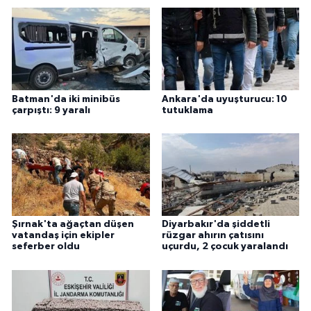
Batman'da iki minibüs
Ankara'da uyuşturucu: 10
çarpıştı: 9 yaralı
tutuklama
Şırnak'ta ağaçtan düşen
Diyarbakır'da şiddetli
vatandaş için ekipler
rüzgar ahırın çatısını
seferber oldu
uçurdu, 2 çocuk yaralandı