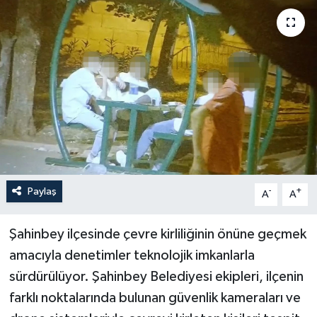
Yaşam
Anali̇z
Bi̇li̇m & Teknoloji̇
Dünya
Eği̇ti̇m
Paylaş
-
+
A
A
Şahinbey ilçesinde çevre kirliliğinin önüne geçmek
amacıyla denetimler teknolojik imkanlarla
sürdürülüyor. Şahinbey Belediyesi ekipleri, ilçenin
farklı noktalarında bulunan güvenlik kameraları ve