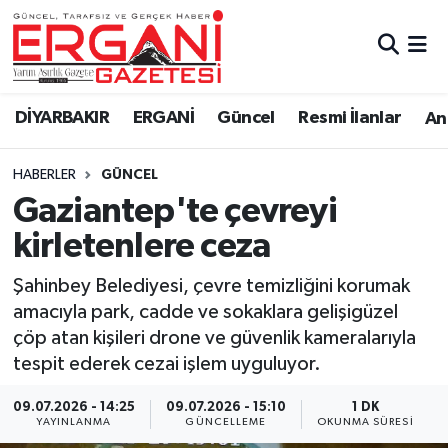
DİYARBAKIR
BİSMİL
Ergani Nöbetçi Eczaneler
DİYARBAKIR
ERGANİ
Güncel
Resmi İlanlar
Ana
BAĞLAR
ERGANİ
Ergani Hava Durumu
HABERLER
GÜNCEL
Güncel
Ergani Trafik Yoğunluk Haritası
Gaziantep'te çevreyi
Eği̇ti̇m
Süper Lig Puan Durumu ve Fikstür
kirletenlere ceza
Resmi İlanlar
Tüm Manşetler
Şahinbey Belediyesi, çevre temizliğini korumak
amacıyla park, cadde ve sokaklara gelişigüzel
Sağlık
Son Dakika Haberleri
çöp atan kişileri drone ve güvenlik kameralarıyla
tespit ederek cezai işlem uyguluyor.
Si̇yaset
Haber Arşivi
09.07.2026 - 14:25
09.07.2026 - 15:10
1 DK
YAYINLANMA
GÜNCELLEME
OKUNMA SÜRESI
Spor