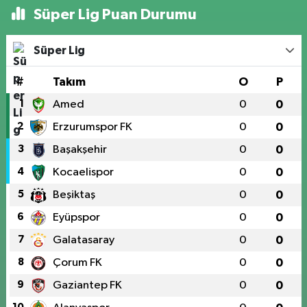
Süper Lig Puan Durumu
Süper Lig
#
Takım
O
P
1
Amed
0
0
2
Erzurumspor FK
0
0
3
Başakşehir
0
0
4
Kocaelispor
0
0
5
Beşiktaş
0
0
6
Eyüpspor
0
0
7
Galatasaray
0
0
8
Çorum FK
0
0
9
Gaziantep FK
0
0