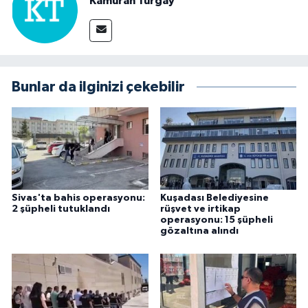
Kamuran Turgay
Bunlar da ilginizi çekebilir
Sivas'ta bahis operasyonu:
Kuşadası Belediyesine
2 şüpheli tutuklandı
rüşvet ve irtikap
operasyonu: 15 şüpheli
gözaltına alındı