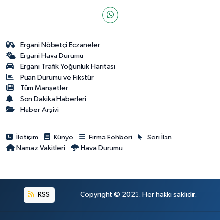
Ergani Nöbetçi Eczaneler
Ergani Hava Durumu
Ergani Trafik Yoğunluk Haritası
Puan Durumu ve Fikstür
Tüm Manşetler
Son Dakika Haberleri
Haber Arşivi
İletişim
Künye
Firma Rehberi
Seri İlan
Namaz Vakitleri
Hava Durumu
RSS
Copyright © 2023. Her hakkı saklıdır.