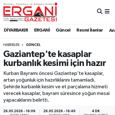
DİYARBAKIR
BİSMİL
Ergani Nöbetçi Eczaneler
DİYARBAKIR
ERGANİ
Güncel
Resmi İlanlar
Ana
BAĞLAR
ERGANİ
Ergani Hava Durumu
HABERLER
GÜNCEL
Güncel
Ergani Trafik Yoğunluk Haritası
Gaziantep'te kasaplar
Eği̇ti̇m
Süper Lig Puan Durumu ve Fikstür
kurbanlık kesimi için hazır
Resmi İlanlar
Tüm Manşetler
Kurban Bayramı öncesi Gaziantep'te kasaplar,
artan yoğunluk için hazırlıklarını tamamladı.
Sağlık
Son Dakika Haberleri
Şehirde kurbanlık kesim ve et parçalama hizmeti
verecek kasaplar, bayram süresince yoğun mesai
Si̇yaset
Haber Arşivi
yapacaklarını belirtti.
Spor
26.05.2026 - 16:06
26.05.2026 - 16:40
4 DK
YAYINLANMA
GÜNCELLEME
OKUNMA SÜRESI