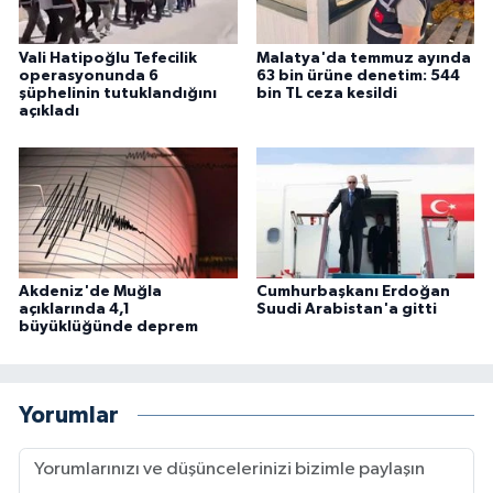
Vali Hatipoğlu Tefecilik
Malatya'da temmuz ayında
operasyonunda 6
63 bin ürüne denetim: 544
şüphelinin tutuklandığını
bin TL ceza kesildi
açıkladı
Akdeniz'de Muğla
Cumhurbaşkanı Erdoğan
açıklarında 4,1
Suudi Arabistan'a gitti
büyüklüğünde deprem
Yorumlar