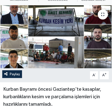
Yaşam
Anali̇z
Bi̇li̇m & Teknoloji̇
Dünya
Eği̇ti̇m
Paylaş
-
+
A
A
Kurban Bayramı öncesi Gaziantep'te kasaplar,
kurbanlıkların kesim ve parçalama işlemleri için
hazırlıklarını tamamladı.