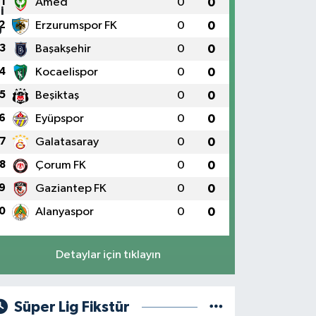
1
Amed
0
0
2
Erzurumspor FK
0
0
3
Başakşehir
0
0
4
Kocaelispor
0
0
5
Beşiktaş
0
0
6
Eyüpspor
0
0
7
Galatasaray
0
0
8
Çorum FK
0
0
9
Gaziantep FK
0
0
0
Alanyaspor
0
0
Detaylar için tıklayın
Süper Lig Fikstür