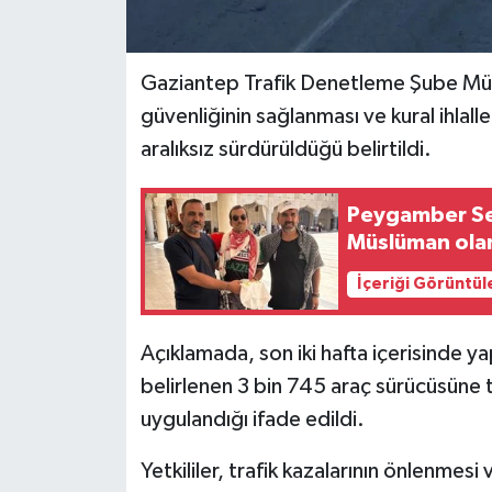
Gaziantep Trafik Denetleme Şube Müd
güvenliğinin sağlanması ve kural ihlal
aralıksız sürdürüldüğü belirtildi.
Peygamber Sev
Müslüman olan
İçeriği Görüntül
Açıklamada, son iki hafta içerisinde yap
belirlenen 3 bin 745 araç sürücüsüne t
uygulandığı ifade edildi.
Yetkililer, trafik kazalarının önlenmes