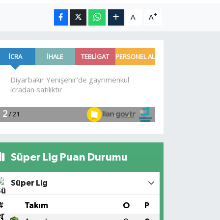
-
+
A
A
Süper Lig Puan Durumu
Süper Lig
#
Takım
O
P