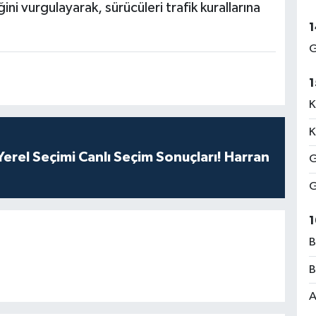
ni vurgulayarak, sürücüleri trafik kurallarına
1
G
1
K
K
erel Seçimi Canlı Seçim Sonuçları! Harran
G
G
1
B
B
A