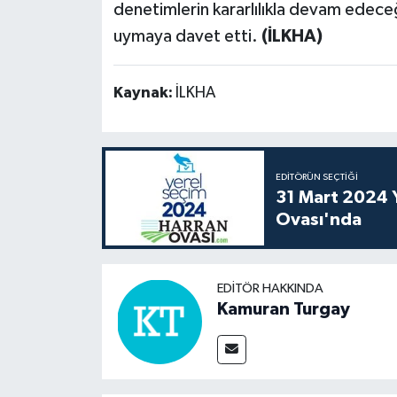
denetimlerin kararlılıkla devam edeceği
uymaya davet etti.
(İLKHA)
Kaynak:
İLKHA
EDITÖRÜN SEÇTIĞI
31 Mart 2024 Y
Ovası'nda
EDITÖR HAKKINDA
Kamuran Turgay