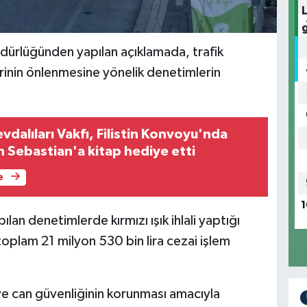
ürlüğünden yapılan açıklamada, trafik
lerinin önlenmesine yönelik denetimlerin
dalıları Vakfı, Filistin Konvoyu'nda
 Sebastian'a kitap hediye etti
e
1
ılan denetimlerde kırmızı ışık ihlali yaptığı
oplam 21 milyon 530 bin lira cezai işlem
i ve can güvenliğinin korunması amacıyla