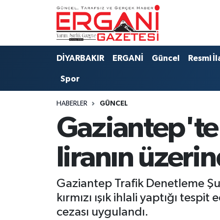
DİYARBAKIR
BİSMİL
Ergani Nöbetçi Eczaneler
DİYARBAKIR
ERGANİ
Güncel
Resmi İl
BAĞLAR
ERGANİ
Ergani Hava Durumu
Spor
Güncel
Ergani Trafik Yoğunluk Haritası
HABERLER
GÜNCEL
Eği̇ti̇m
Süper Lig Puan Durumu ve Fikstür
Gaziantep'te 
Resmi İlanlar
Tüm Manşetler
liranın üzeri
Sağlık
Son Dakika Haberleri
Gaziantep Trafik Denetleme Şub
Si̇yaset
Haber Arşivi
kırmızı ışık ihlali yaptığı tesp
cezası uygulandı.
Spor