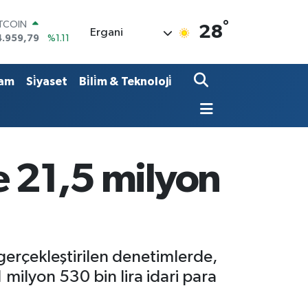
°
ITCOIN
28
Ergani
4.959,79
%1.11
OLAR
7,7436
%0.18
URO
am
Si̇yaset
Bi̇li̇m & Teknoloji̇
5,2510
%0.32
TERLİN
4,4811
%0.38
RAM ALTIN
660.55
%0.03
İST100
ne 21,5 milyon
3.779
%-14
erçekleştirilen denetimlerde,
1 milyon 530 bin lira idari para