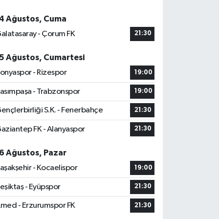
4 Ağustos, Cuma
alatasaray - Çorum FK
21:30
5 Ağustos, Cumartesi
onyaspor - Rizespor
19:00
asımpaşa - Trabzonspor
19:00
ençlerbirliği S.K. - Fenerbahçe
21:30
aziantep FK - Alanyaspor
21:30
6 Ağustos, Pazar
aşakşehir - Kocaelispor
19:00
eşiktaş - Eyüpspor
21:30
med - Erzurumspor FK
21:30