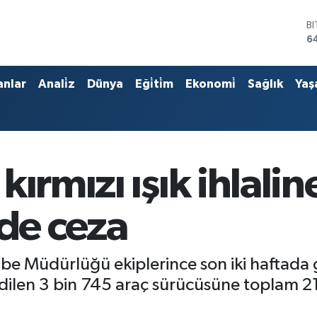
B
6
D
4
E
anlar
Anali̇z
Dünya
Eği̇ti̇m
Ekonomi̇
Sağlık
Yaş
5
S
6
G
6
B
kırmızı ışık ihlali
1
nde ceza
e Müdürlüğü ekiplerince son iki haftada g
it edilen 3 bin 745 araç sürücüsüne toplam 2