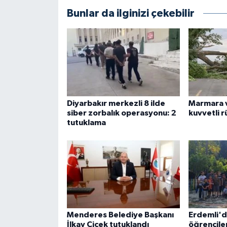
Bunlar da ilginizi çekebilir
Diyarbakır merkezli 8 ilde
Marmara v
siber zorbalık operasyonu: 2
kuvvetli r
tutuklama
Menderes Belediye Başkanı
Erdemli'd
İlkay Çiçek tutuklandı
öğrenciler