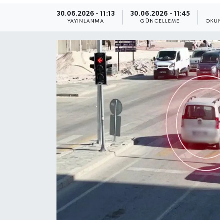
30.06.2026 - 11:13
30.06.2026 - 11:45
Yaşam
YAYINLANMA
GÜNCELLEME
OKUN
Anali̇z
Bi̇li̇m & Teknoloji̇
Dünya
Eği̇ti̇m