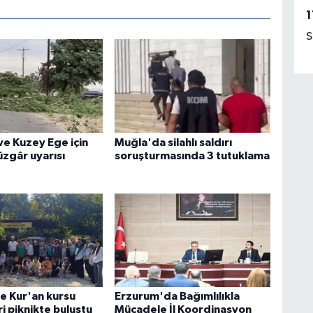
1
S
e Kuzey Ege için
Muğla'da silahlı saldırı
üzgâr uyarısı
soruşturmasında 3 tutuklama
e Kur'an kursu
Erzurum'da Bağımlılıkla
i piknikte buluştu
Mücadele İl Koordinasyon