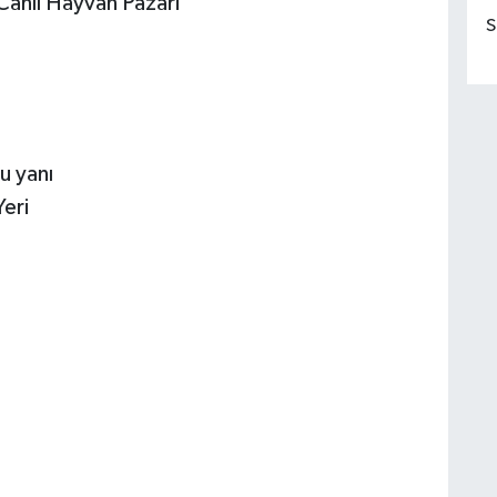
Canlı Hayvan Pazarı
S
u yanı
Yeri