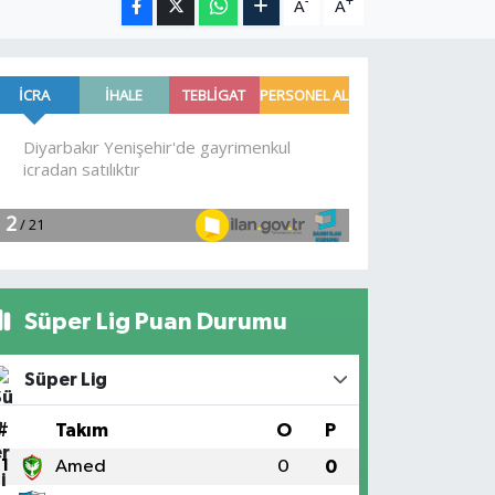
-
+
A
A
Süper Lig Puan Durumu
Süper Lig
#
Takım
O
P
1
Amed
0
0