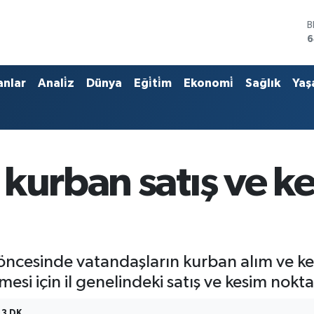
D
4
E
5
S
anlar
Anali̇z
Dünya
Eği̇ti̇m
Ekonomi̇
Sağlık
Yaş
6
G
6
B
1
B
kurban satış ve ke
6
cesinde vatandaşların kurban alım ve kesi
mesi için il genelindeki satış ve kesim noktal
3 DK