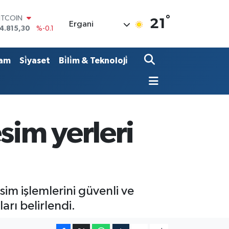
°
OLAR
21
Ergani
7,7436
%0.18
URO
5,2510
%0.32
TERLİN
am
Si̇yaset
Bi̇li̇m & Teknoloji̇
4,4811
%0.38
RAM ALTIN
660.55
%0
İST100
3.779
%-14
ITCOIN
sim yerleri
4.815,30
%-0.1
m işlemlerini güvenli ve
arı belirlendi.