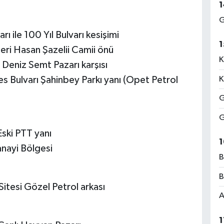
1
G
ı ile 100 Yıl Bulvarı kesişimi
1
eri Hasan Şazelii Camii önü
K
Deniz Semt Pazarı karşısı
 Bulvarı Şahinbey Parkı yanı (Opet Petrol
K
G
G
Eski PTT yanı
1
anayi Bölgesi
B
B
Sitesi Gözel Petrol arkası
A
1