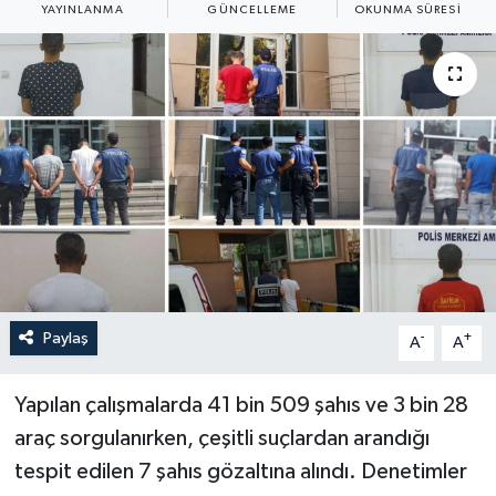
YAYINLANMA
GÜNCELLEME
OKUNMA SÜRESI
Yaşam
Anali̇z
Bi̇li̇m & Teknoloji̇
Dünya
Eği̇ti̇m
Paylaş
-
+
A
A
Yapılan çalışmalarda 41 bin 509 şahıs ve 3 bin 28
araç sorgulanırken, çeşitli suçlardan arandığı
tespit edilen 7 şahıs gözaltına alındı. Denetimler