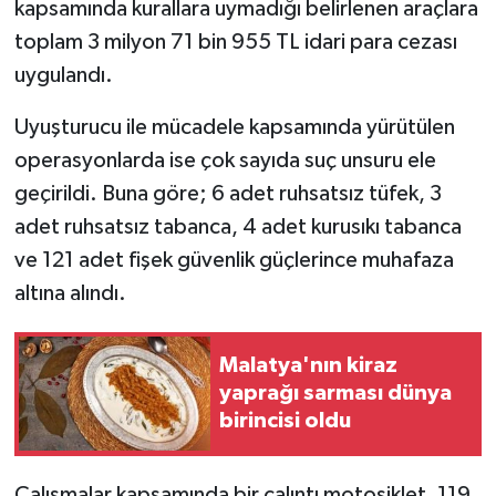
kapsamında kurallara uymadığı belirlenen araçlara
toplam 3 milyon 71 bin 955 TL idari para cezası
uygulandı.
Uyuşturucu ile mücadele kapsamında yürütülen
operasyonlarda ise çok sayıda suç unsuru ele
geçirildi. Buna göre; 6 adet ruhsatsız tüfek, 3
adet ruhsatsız tabanca, 4 adet kurusıkı tabanca
ve 121 adet fişek güvenlik güçlerince muhafaza
altına alındı.
Malatya'nın kiraz
yaprağı sarması dünya
birincisi oldu
Çalışmalar kapsamında bir çalıntı motosiklet, 119