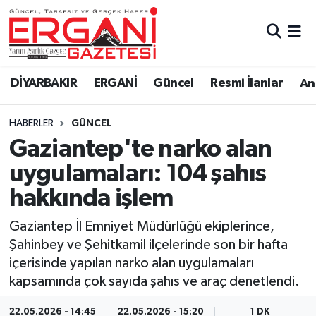
DİYARBAKIR
BİSMİL
Ergani Nöbetçi Eczaneler
DİYARBAKIR
ERGANİ
Güncel
Resmi İlanlar
Ana
BAĞLAR
ERGANİ
Ergani Hava Durumu
HABERLER
GÜNCEL
Güncel
Ergani Trafik Yoğunluk Haritası
Gaziantep'te narko alan
Eği̇ti̇m
Süper Lig Puan Durumu ve Fikstür
uygulamaları: 104 şahıs
hakkında işlem
Resmi İlanlar
Tüm Manşetler
Gaziantep İl Emniyet Müdürlüğü ekiplerince,
Sağlık
Son Dakika Haberleri
Şahinbey ve Şehitkamil ilçelerinde son bir hafta
içerisinde yapılan narko alan uygulamaları
Si̇yaset
Haber Arşivi
kapsamında çok sayıda şahıs ve araç denetlendi.
Spor
22.05.2026 - 14:45
22.05.2026 - 15:20
1 DK