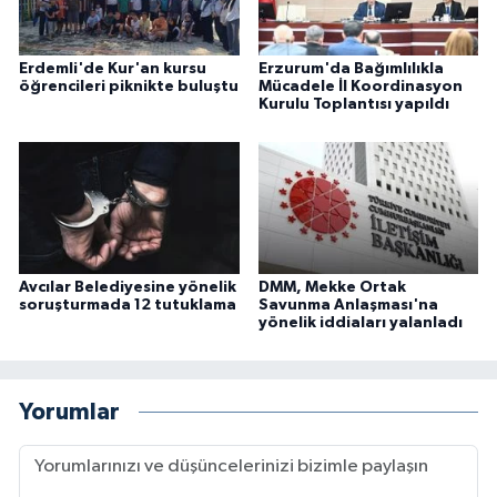
Erdemli'de Kur'an kursu
Erzurum'da Bağımlılıkla
öğrencileri piknikte buluştu
Mücadele İl Koordinasyon
Kurulu Toplantısı yapıldı
Avcılar Belediyesine yönelik
DMM, Mekke Ortak
soruşturmada 12 tutuklama
Savunma Anlaşması'na
yönelik iddiaları yalanladı
Yorumlar