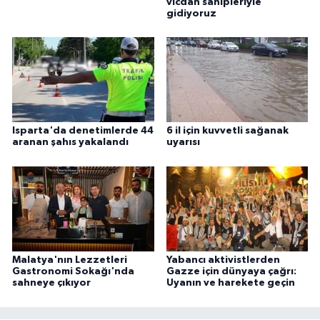
vicdan sahipleriyle
gidiyoruz
Isparta'da denetimlerde 44
6 il için kuvvetli sağanak
aranan şahıs yakalandı
uyarısı
Malatya'nın Lezzetleri
Yabancı aktivistlerden
Gastronomi Sokağı'nda
Gazze için dünyaya çağrı:
sahneye çıkıyor
Uyanın ve harekete geçin