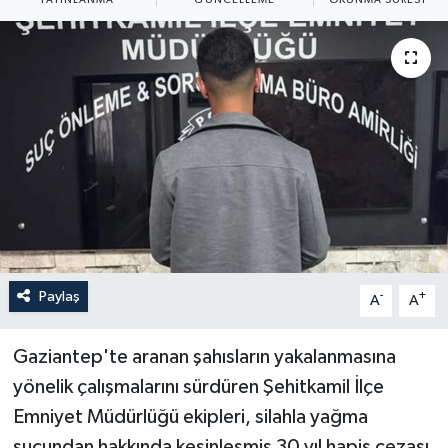
Yaşam
Anali̇z
Bi̇li̇m & Teknoloji̇
Dünya
Eği̇ti̇m
Paylaş
-
+
A
A
Gaziantep'te aranan şahısların yakalanmasına
yönelik çalışmalarını sürdüren Şehitkamil İlçe
Emniyet Müdürlüğü ekipleri, silahla yağma
suçundan hakkında kesinleşmiş 30 yıl hapis cezası