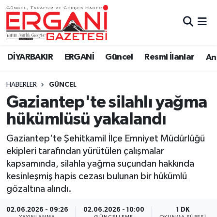
DİYARBAKIR
BİSMİL
Ergani Nöbetçi Eczaneler
DİYARBAKIR
ERGANİ
Güncel
Resmi İlanlar
Ana
BAĞLAR
ERGANİ
Ergani Hava Durumu
HABERLER
GÜNCEL
Güncel
Ergani Trafik Yoğunluk Haritası
Gaziantep'te silahlı yağma
Eği̇ti̇m
Süper Lig Puan Durumu ve Fikstür
hükümlüsü yakalandı
Resmi İlanlar
Tüm Manşetler
Gaziantep'te Şehitkamil İlçe Emniyet Müdürlüğü
ekipleri tarafından yürütülen çalışmalar
Sağlık
Son Dakika Haberleri
kapsamında, silahla yağma suçundan hakkında
kesinleşmiş hapis cezası bulunan bir hükümlü
Si̇yaset
Haber Arşivi
gözaltına alındı.
Spor
02.06.2026 - 09:26
02.06.2026 - 10:00
1 DK
YAYINLANMA
GÜNCELLEME
OKUNMA SÜRESI