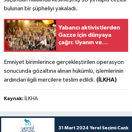
bulunan bir şüpheliyi yakaladı.
Yabancı aktivistlerden
Gazze için dünyaya
çağrı: Uyanın ve
harekete geçin
Emniyet birimlerince gerçekleştirilen operasyon
sonucunda gözaltına alınan hükümlü, işlemlerinin
ardından ilgili mercilere teslim edildi.
(İLKHA)
Kaynak:
İLKHA
31 Mart 2024 Yerel Seçimi Canlı