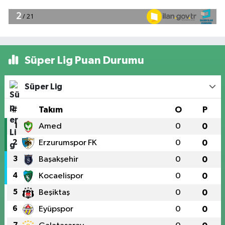
Süper Lig Puan Durumu
Süper Lig
#
Takım
O
P
1
Amed
0
0
2
Erzurumspor FK
0
0
3
Başakşehir
0
0
4
Kocaelispor
0
0
5
Beşiktaş
0
0
6
Eyüpspor
0
0