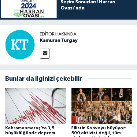
Seçim Sonuçları! Harran
Ovası'nda
EDITÖR HAKKINDA
Kamuran Turgay
Bunlar da ilginizi çekebilir
Kahramanmaraş'ta 3,5
Filistin Konvoyu büyüyor:
büyüklüğünde deprem
500 aktivist değil, tüm