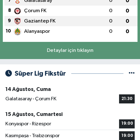
7
Galatasaray
0
0
8
Çorum FK
0
0
9
Gaziantep FK
0
0
10
Alanyaspor
0
0
Detaylar için tıklayın
Süper Lig Fikstür
14 Ağustos, Cuma
Galatasaray - Çorum FK
21:30
15 Ağustos, Cumartesi
Konyaspor - Rizespor
19:00
Kasımpaşa - Trabzonspor
19:00