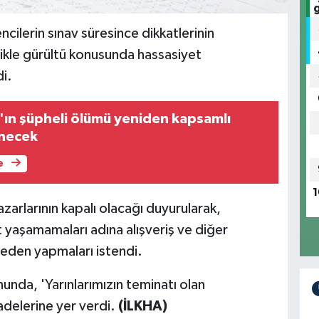
ilerin sınav süresince dikkatlerinin
ikle gürültü konusunda hassasiyet
di.
ın şüpheli ölümü yeniden kapsamlı
enecek
e
1
arlarının kapalı olacağı duyurularak,
 yaşamamaları adına alışveriş ve diğer
nceden yapmaları istendi.
unda, 'Yarınlarımızın teminatı olan
fadelerine yer verdi.
(İLKHA)