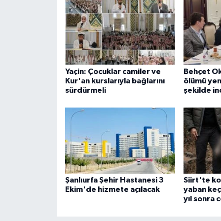
Yaçin: Çocuklar camiler ve
Behçet Ok
Kur'an kurslarıyla bağlarını
ölümü yen
sürdürmeli
şekilde i
Şanlıurfa Şehir Hastanesi 3
Siirt'te k
Ekim'de hizmete açılacak
yaban keçi
yıl sonra 