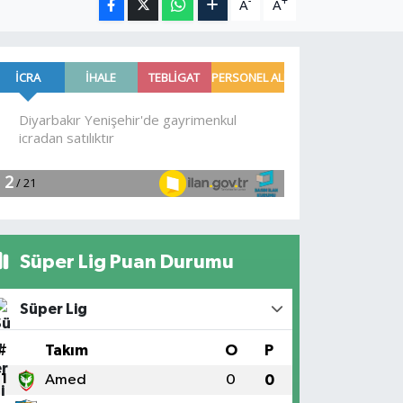
-
+
A
A
Süper Lig Puan Durumu
Süper Lig
#
Takım
O
P
1
Amed
0
0