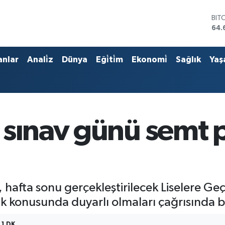
BIT
64.
DO
47,
EU
anlar
Anali̇z
Dünya
Eği̇ti̇m
Ekonomi̇
Sağlık
Yaş
55,
STE
64,
GRA
651
BİS
 sınav günü semt p
13.
hafta sonu gerçekleştirilecek Liselere Geçi
lik konusunda duyarlı olmaları çağrısında 
1 DK