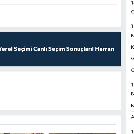
1
G
1
K
K
erel Seçimi Canlı Seçim Sonuçları! Harran
G
G
1
B
B
A
1