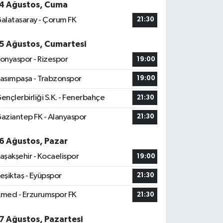
4 Ağustos, Cuma
alatasaray - Çorum FK
21:30
5 Ağustos, Cumartesi
onyaspor - Rizespor
19:00
asımpaşa - Trabzonspor
19:00
ençlerbirliği S.K. - Fenerbahçe
21:30
aziantep FK - Alanyaspor
21:30
6 Ağustos, Pazar
aşakşehir - Kocaelispor
19:00
eşiktaş - Eyüpspor
21:30
med - Erzurumspor FK
21:30
7 Ağustos, Pazartesi