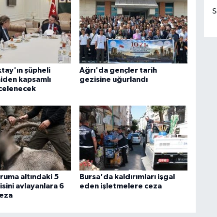
S
tay'ın şüpheli
Ağrı'da gençler tarih
iden kapsamlı
gezisine uğurlandı
ncelenecek
oruma altındaki 5
Bursa'da kaldırımları işgal
sini avlayanlara 6
eden işletmelere ceza
ceza