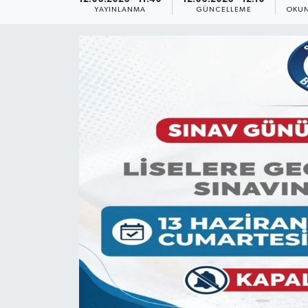
YAYINLANMA
GÜNCELLEME
OKUN
Yaşam
Anali̇z
Bi̇li̇m & Teknoloji̇
Dünya
Eği̇ti̇m