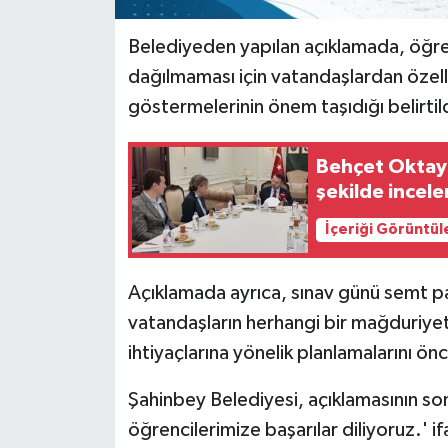
Belediyeden yapılan açıklamada, öğrenc
dağılmaması için vatandaşlardan özell
göstermelerinin önem taşıdığı belirtil
Behçet Oktay'
şekilde incel
İçeriği Görüntül
Açıklamada ayrıca, sınav günü semt paz
vatandaşların herhangi bir mağduriyet
ihtiyaçlarına yönelik planlamalarını ö
Şahinbey Belediyesi, açıklamasının son
öğrencilerimize başarılar diliyoruz.' i