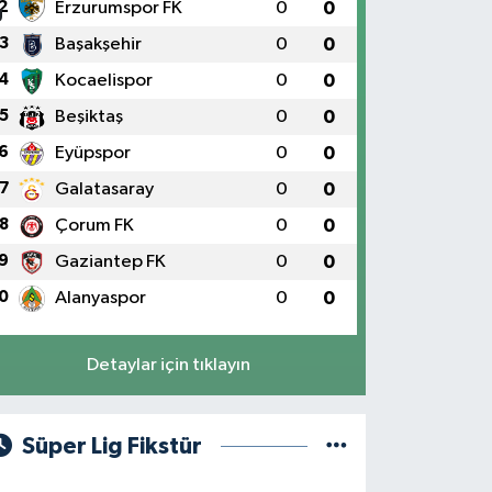
2
Erzurumspor FK
0
0
3
Başakşehir
0
0
4
Kocaelispor
0
0
5
Beşiktaş
0
0
6
Eyüpspor
0
0
7
Galatasaray
0
0
8
Çorum FK
0
0
9
Gaziantep FK
0
0
0
Alanyaspor
0
0
Detaylar için tıklayın
Süper Lig Fikstür