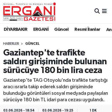
DİYARBAKIR
BİSMİL
Ergani Nöbetçi Eczaneler
DİYARBAKIR
ERGANİ
Güncel
Resmi İlanlar
Ana
BAĞLAR
ERGANİ
Ergani Hava Durumu
HABERLER
GÜNCEL
Güncel
Ergani Trafik Yoğunluk Haritası
Gaziantep'te trafikte
Eği̇ti̇m
Süper Lig Puan Durumu ve Fikstür
saldırı girişiminde bulunan
sürücüye 180 bin lira ceza
Resmi İlanlar
Tüm Manşetler
Gaziantep'te TAG Otoyolu'nda trafikte tartıştığı
Sağlık
Son Dakika Haberleri
aracı ısrarla takip ederek saldırı girişiminde
bulunduğu görüntüleri sosyal medyada paylaşılan
Si̇yaset
Haber Arşivi
sürücüye 180 bin TL idari para cezası uygulandı.
Spor
03.06.2026 - 18:54
03.06.2026 - 19:25
1 DK