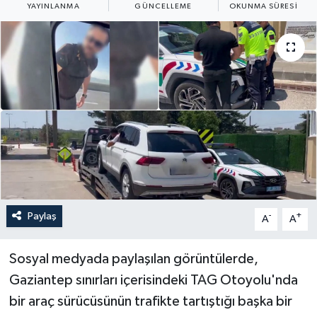
YAYINLANMA
GÜNCELLEME
OKUNMA SÜRESI
Yaşam
Anali̇z
Bi̇li̇m & Teknoloji̇
Dünya
Eği̇ti̇m
Paylaş
-
+
A
A
Sosyal medyada paylaşılan görüntülerde,
Gaziantep sınırları içerisindeki TAG Otoyolu'nda
bir araç sürücüsünün trafikte tartıştığı başka bir