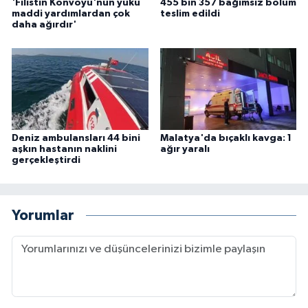
'Filistin Konvoyu'nun yükü
455 bin 357 bağımsız bölüm
maddi yardımlardan çok
teslim edildi
daha ağırdır'
Deniz ambulansları 44 bini
Malatya'da bıçaklı kavga: 1
aşkın hastanın naklini
ağır yaralı
gerçekleştirdi
Yorumlar