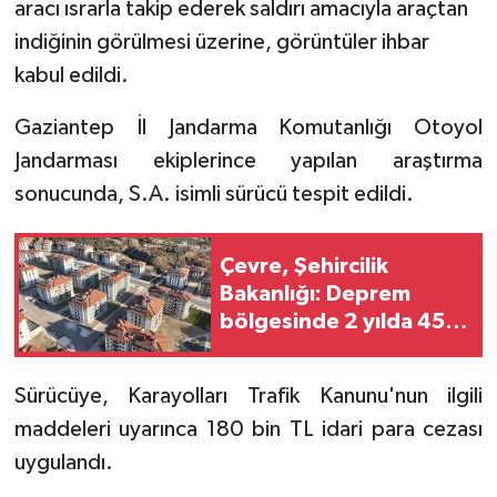
aracı ısrarla takip ederek saldırı amacıyla araçtan
indiğinin görülmesi üzerine, görüntüler ihbar
kabul edildi.
Gaziantep İl Jandarma Komutanlığı Otoyol
Jandarması ekiplerince yapılan araştırma
sonucunda, S.A. isimli sürücü tespit edildi.
Çevre, Şehircilik
Bakanlığı: Deprem
bölgesinde 2 yılda 455
bin 357 bağımsız bölüm
teslim edildi
Sürücüye, Karayolları Trafik Kanunu'nun ilgili
maddeleri uyarınca 180 bin TL idari para cezası
uygulandı.