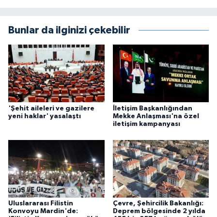
Bunlar da ilginizi çekebilir
'Şehit aileleri ve gazilere
İletişim Başkanlığından
yeni haklar' yasalaştı
Mekke Anlaşması'na özel
iletişim kampanyası
Uluslararası Filistin
Çevre, Şehircilik Bakanlığı:
Konvoyu Mardin'de:
Deprem bölgesinde 2 yılda