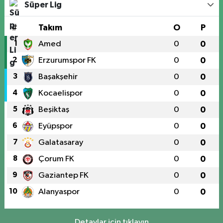
Süper Lig
#
Takım
O
P
1
Amed
0
0
2
Erzurumspor FK
0
0
3
Başakşehir
0
0
4
Kocaelispor
0
0
5
Beşiktaş
0
0
6
Eyüpspor
0
0
7
Galatasaray
0
0
8
Çorum FK
0
0
9
Gaziantep FK
0
0
10
Alanyaspor
0
0
Detaylar için tıklayın