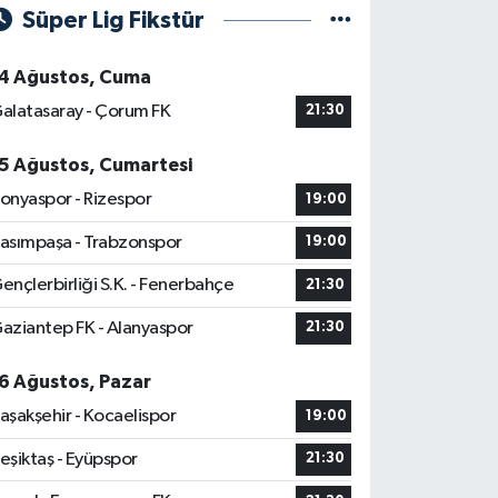
Süper Lig Fikstür
4 Ağustos, Cuma
alatasaray - Çorum FK
21:30
5 Ağustos, Cumartesi
onyaspor - Rizespor
19:00
asımpaşa - Trabzonspor
19:00
ençlerbirliği S.K. - Fenerbahçe
21:30
aziantep FK - Alanyaspor
21:30
6 Ağustos, Pazar
aşakşehir - Kocaelispor
19:00
eşiktaş - Eyüpspor
21:30