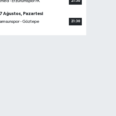
med - Erzurumspor FK
21:30
7 Ağustos, Pazartesi
amsunspor - Göztepe
21:30