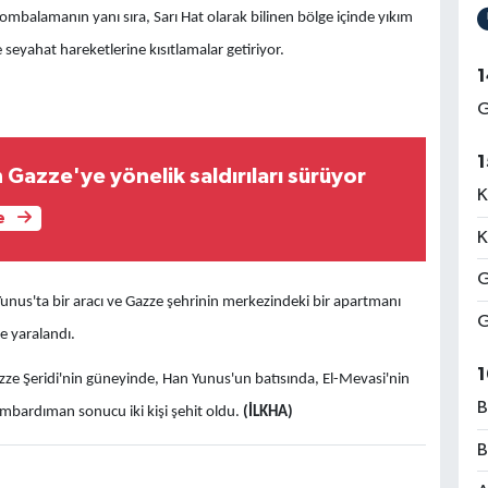
bombalamanın yanı sıra, Sarı Hat olarak bilinen bölge içinde yıkım
seyahat hareketlerine kısıtlamalar getiriyor.
1
G
1
n Gazze'ye yönelik saldırıları sürüyor
K
e
K
G
 Yunus'ta bir aracı ve Gazze şehrinin merkezindeki bir apartmanı
G
e yaralandı.
1
Gazze Şeridi'nin güneyinde, Han Yunus'un batısında, El-Mevasi'nin
B
mbardıman sonucu iki kişi şehit oldu.
(İLKHA)
B