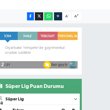
-
+
A
A
Süper Lig Puan Durumu
Süper Lig