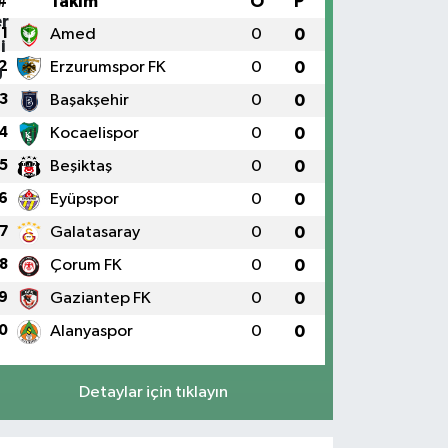
#
Takım
O
P
1
Amed
0
0
2
Erzurumspor FK
0
0
3
Başakşehir
0
0
4
Kocaelispor
0
0
5
Beşiktaş
0
0
6
Eyüpspor
0
0
7
Galatasaray
0
0
8
Çorum FK
0
0
9
Gaziantep FK
0
0
0
Alanyaspor
0
0
Detaylar için tıklayın