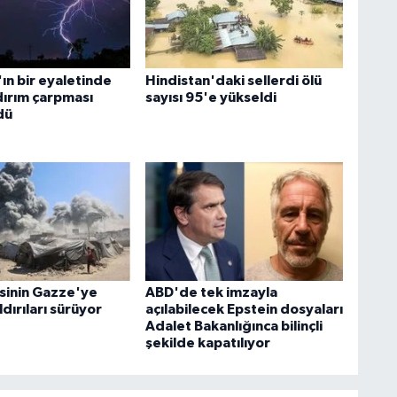
ın bir eyaletinde
Hindistan'daki sellerdi ölü
ldırım çarpması
sayısı 95'e yükseldi
dü
esinin Gazze'ye
ABD'de tek imzayla
ldırıları sürüyor
açılabilecek Epstein dosyaları
Adalet Bakanlığınca bilinçli
şekilde kapatılıyor