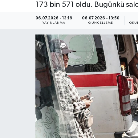
173 bin 571 oldu. Bugünkü saldır
Yaşam
06.07.2026 - 13:19
06.07.2026 - 13:50
YAYINLANMA
GÜNCELLEME
OKU
Anali̇z
Bi̇li̇m & Teknoloji̇
Dünya
Eği̇ti̇m