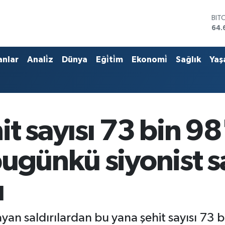
BIT
64.
DO
47,
EU
anlar
Anali̇z
Dünya
Eği̇ti̇m
Ekonomi̇
Sağlık
Yaş
55,
STE
64,
GRA
651
BİS
13.
t sayısı 73 bin 98
ugünkü siyonist sa
u
n saldırılardan bu yana şehit sayısı 73 bin