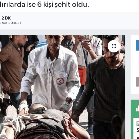
ılarda ise 6 kişi şehit oldu.
2 DK
NMA SÜRESI