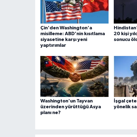
Çin'den Washington'a
Hindistan'
misilleme: ABD'nin kısıtlama
20 kişi yı
siyasetine karşı yeni
sonucu öl
yaptırımlar
Washington'un Tayvan
İşgal çet
üzerinden yürüttüğü Asya
yönelik sa
planı ne?