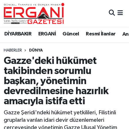
DİYARBAKIR
BİSMİL
Ergani Nöbetçi Eczaneler
DİYARBAKIR
ERGANİ
Güncel
Resmi İlanlar
Ana
BAĞLAR
ERGANİ
Ergani Hava Durumu
HABERLER
DÜNYA
Güncel
Ergani Trafik Yoğunluk Haritası
Gazze'deki hükümet
Eği̇ti̇m
Süper Lig Puan Durumu ve Fikstür
takibinden sorumlu
başkan, yönetimin
Resmi İlanlar
Tüm Manşetler
devredilmesine hazırlık
Sağlık
Son Dakika Haberleri
amacıyla istifa etti
Si̇yaset
Haber Arşivi
Gazze Şeridi'ndeki hükümet yetkilileri, Filistinli
gruplarla varılan idari devir düzenlemeleri
Spor
çerçevesinde yönetimin Gazze Ulusal Yönetim