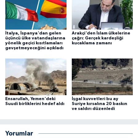
İtalya, İspanya'dan gelen
Arakçi'den İslam ülkelerine
üçüncü ülke vatandaşlarına
çağrı: Gerçek kardeşliği
yönelik geçici kısıtlamaları
kucaklama zamanı
gevşetmeyeceğini açıkladı
Ensarullah, Yemen'deki
İşgal kuvvetleri bu ay
Suudi birliklerini hedef aldı
Suriye kırsalına 20 baskın
ve saldırı düzenledi
Yorumlar