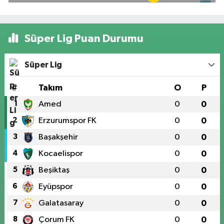
Süper Lig Puan Durumu
Süper Lig
#
Takım
O
P
1
Amed
0
0
2
Erzurumspor FK
0
0
3
Başakşehir
0
0
4
Kocaelispor
0
0
5
Beşiktaş
0
0
6
Eyüpspor
0
0
7
Galatasaray
0
0
8
Çorum FK
0
0