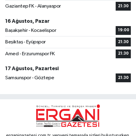
Gaziantep FK - Alanyaspor
21:30
16 Ağustos, Pazar
Başakşehir - Kocaelispor
19:00
Beşiktaş - Eyüpspor
21:30
Amed - Erzurumspor FK
21:30
17 Ağustos, Pazartesi
Samsunspor - Göztepe
21:30
erganigazetesi.com.tr, yepyeni temasıyla sizleri buluştururken,