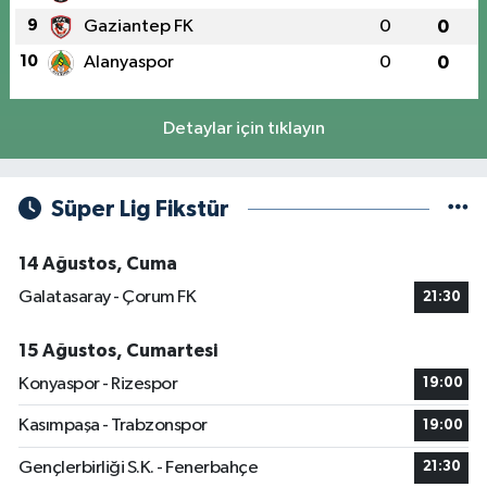
9
Gaziantep FK
0
0
10
Alanyaspor
0
0
Detaylar için tıklayın
Süper Lig Fikstür
14 Ağustos, Cuma
Galatasaray - Çorum FK
21:30
15 Ağustos, Cumartesi
Konyaspor - Rizespor
19:00
Kasımpaşa - Trabzonspor
19:00
Gençlerbirliği S.K. - Fenerbahçe
21:30