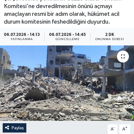
Komitesi'ne devredilmesinin önünü açmayı
Yaşam
amaçlayan resmi bir adım olarak, hükümet acil
durum komitesinin feshedildiğini duyurdu.
Anali̇z
06.07.2026 - 14:13
06.07.2026 - 14:45
2 DK
YAYINLANMA
GÜNCELLEME
OKUNMA SÜRESI
Bi̇li̇m & Teknoloji̇
Dünya
Eği̇ti̇m
Paylaş
-
+
A
A