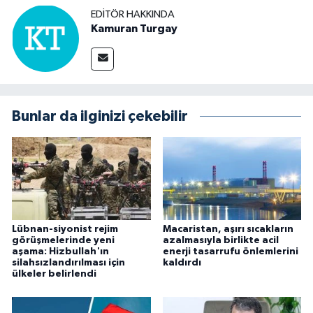
EDITÖR HAKKINDA
Kamuran Turgay
Bunlar da ilginizi çekebilir
Lübnan-siyonist rejim
Macaristan, aşırı sıcakların
görüşmelerinde yeni
azalmasıyla birlikte acil
aşama: Hizbullah'ın
enerji tasarrufu önlemlerini
silahsızlandırılması için
kaldırdı
ülkeler belirlendi