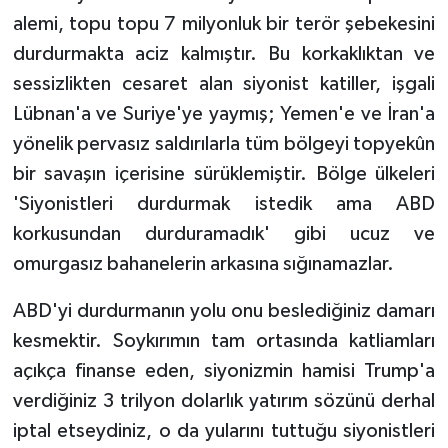
alemi, topu topu 7 milyonluk bir terör şebekesini
durdurmakta aciz kalmıştır. Bu korkaklıktan ve
sessizlikten cesaret alan siyonist katiller, işgali
Lübnan'a ve Suriye'ye yaymış; Yemen'e ve İran'a
yönelik pervasız saldırılarla tüm bölgeyi topyekûn
bir savaşın içerisine sürüklemiştir. Bölge ülkeleri
'Siyonistleri durdurmak istedik ama ABD
korkusundan durduramadık' gibi ucuz ve
omurgasız bahanelerin arkasına sığınamazlar.
ABD'yi durdurmanın yolu onu beslediğiniz damarı
kesmektir. Soykırımın tam ortasında katliamları
açıkça finanse eden, siyonizmin hamisi Trump'a
verdiğiniz 3 trilyon dolarlık yatırım sözünü derhal
iptal etseydiniz, o da yularını tuttuğu siyonistleri