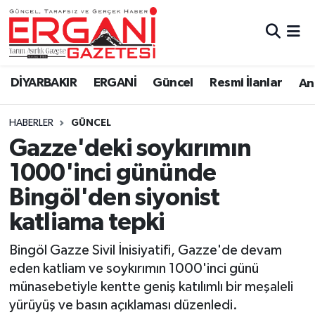
DİYARBAKIR
BİSMİL
Ergani Nöbetçi Eczaneler
DİYARBAKIR
ERGANİ
Güncel
Resmi İlanlar
Ana
BAĞLAR
ERGANİ
Ergani Hava Durumu
HABERLER
GÜNCEL
Güncel
Ergani Trafik Yoğunluk Haritası
Gazze'deki soykırımın
Eği̇ti̇m
Süper Lig Puan Durumu ve Fikstür
1000'inci gününde
Bingöl'den siyonist
Resmi İlanlar
Tüm Manşetler
katliama tepki
Sağlık
Son Dakika Haberleri
Bingöl Gazze Sivil İnisiyatifi, Gazze'de devam
eden katliam ve soykırımın 1000'inci günü
Si̇yaset
Haber Arşivi
münasebetiyle kentte geniş katılımlı bir meşaleli
yürüyüş ve basın açıklaması düzenledi.
Spor