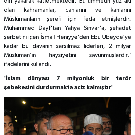
diri yakarak katletmektedir. Bu ümmetin yüz akı
olan kahramanlar, canlarını ve kanlarını
Müslümanların şerefi için feda etmişlerdir.
Muhammed Dayf'tan Yahya Sinvar'a, şehadet
şerbetini içen İsmail Heniyye'den Ebu Ubeyde'ye
kadar bu davanın sarsılmaz liderleri, 2 milyar
Müslüman'ın haysiyetini savunmuşlardır.'
ifadelerini kullandı.
'İslam dünyası 7 milyonluk bir terör
şebekesini durdurmakta aciz kalmıştır'