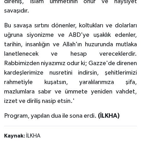
direniş, İslam ümmetinin onur ve haysiyet
savaşıdır.
Bu savaşa sırtını dönenler, koltukları ve dolarları
uğruna siyonizme ve ABD'ye uşaklık edenler,
tarihin, insanlığın ve Allah'ın huzurunda mutlaka
lanetlenecek ve hesap vereceklerdir.
Rabbimizden niyazımız odur ki; Gazze'de direnen
kardeşlerimize nusretini indirsin, şehitlerimizi
rahmetiyle kuşatsın, yaralılarımıza şifa,
mazlumlara sabır ve ümmete yeniden vahdet,
izzet ve diriliş nasip etsin.'
Program, yapılan dua ile sona erdi.
(İLKHA)
Kaynak:
İLKHA