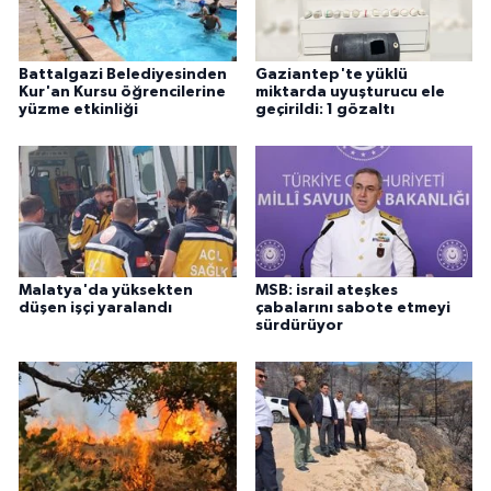
Battalgazi Belediyesinden
Gaziantep'te yüklü
Kur'an Kursu öğrencilerine
miktarda uyuşturucu ele
yüzme etkinliği
geçirildi: 1 gözaltı
Malatya'da yüksekten
MSB: israil ateşkes
düşen işçi yaralandı
çabalarını sabote etmeyi
sürdürüyor