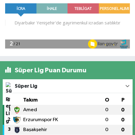
Süper Lig Puan Durumu
Süper Lig
#
Takım
O
P
1
Amed
0
0
2
Erzurumspor FK
0
0
3
Başakşehir
0
0