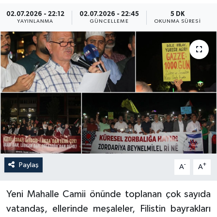
02.07.2026 - 22:12
02.07.2026 - 22:45
5 DK
Yaşam
YAYINLANMA
GÜNCELLEME
OKUNMA SÜRESI
Anali̇z
Bi̇li̇m & Teknoloji̇
Dünya
Eği̇ti̇m
Paylaş
-
+
A
A
Yeni Mahalle Camii önünde toplanan çok sayıda
vatandaş, ellerinde meşaleler, Filistin bayrakları