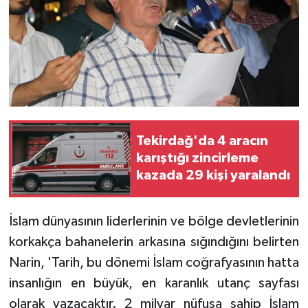
Tekirdağ'da 4 aracın
karıştığı zincirleme
kazada 29 kişi yaralandı
İslam dünyasının liderlerinin ve bölge devletlerinin
korkakça bahanelerin arkasına sığındığını belirten
Narin, 'Tarih, bu dönemi İslam coğrafyasının hatta
insanlığın en büyük, en karanlık utanç sayfası
olarak yazacaktır. 2 milyar nüfusa sahip İslam