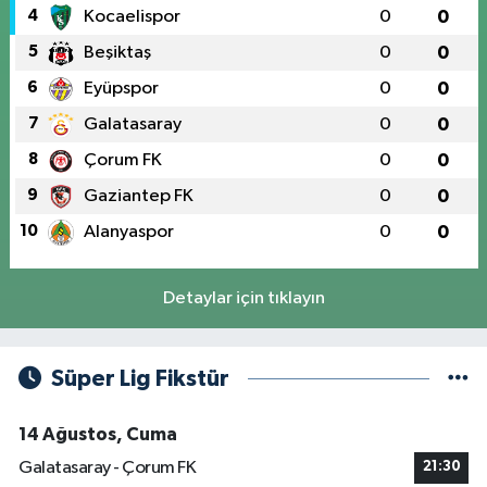
4
Kocaelispor
0
0
5
Beşiktaş
0
0
6
Eyüpspor
0
0
7
Galatasaray
0
0
8
Çorum FK
0
0
9
Gaziantep FK
0
0
10
Alanyaspor
0
0
Detaylar için tıklayın
Süper Lig Fikstür
14 Ağustos, Cuma
Galatasaray - Çorum FK
21:30