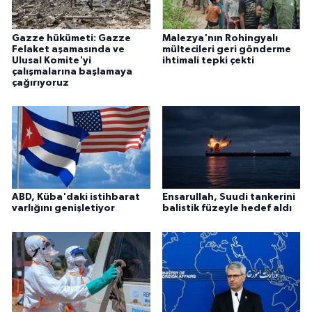
Gazze hükümeti: Gazze
Malezya'nın Rohingyalı
Felaket aşamasında ve
mültecileri geri gönderme
Ulusal Komite'yi
ihtimali tepki çekti
çalışmalarına başlamaya
çağırıyoruz
ABD, Küba'daki istihbarat
Ensarullah, Suudi tankerini
varlığını genişletiyor
balistik füzeyle hedef aldı