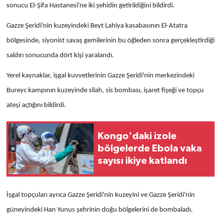
sonucu El-Şifa Hastanesi'ne iki şehidin getirildiğini bildirdi.
Gazze Şeridi'nin kuzeyindeki Beyt Lahiya kasabasının El-Atatra
bölgesinde, siyonist savaş gemilerinin bu öğleden sonra gerçekleştirdiği
saldırı sonucunda dört kişi yaralandı.
Yerel kaynaklar, işgal kuvvetlerinin Gazze Şeridi'nin merkezindeki
Bureyc kampının kuzeyinde silah, sis bombası, işaret fişeği ve topçu
ateşi açtığını bildirdi.
Kongo'daki izole
bölgelerde Ebola vaka
sayısı ikiye katlandı
İşgal topçuları ayrıca Gazze Şeridi'nin kuzeyini ve Gazze Şeridi'nin
güneyindeki Han Yunus şehrinin doğu bölgelerini de bombaladı.