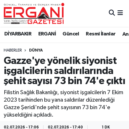
DİYARBAKIR
BİSMİL
Ergani Nöbetçi Eczaneler
DİYARBAKIR
ERGANİ
Güncel
Resmi İlanlar
Ana
BAĞLAR
ERGANİ
Ergani Hava Durumu
HABERLER
DÜNYA
Güncel
Ergani Trafik Yoğunluk Haritası
Gazze'ye yönelik siyonist
Eği̇ti̇m
Süper Lig Puan Durumu ve Fikstür
işgalcilerin saldırılarında
şehit sayısı 73 bin 74'e çıktı
Resmi İlanlar
Tüm Manşetler
Filistin Sağlık Bakanlığı, siyonist işgalcilerin 7 Ekim
Sağlık
Son Dakika Haberleri
2023 tarihinden bu yana saldırılar düzenlediği
Gazze Şeridi'nde şehit sayısının 73 bin 74'e
Si̇yaset
Haber Arşivi
yükseldiğini açıkladı.
Spor
02.07.2026 - 17:06
02.07.2026 - 17:40
1 DK