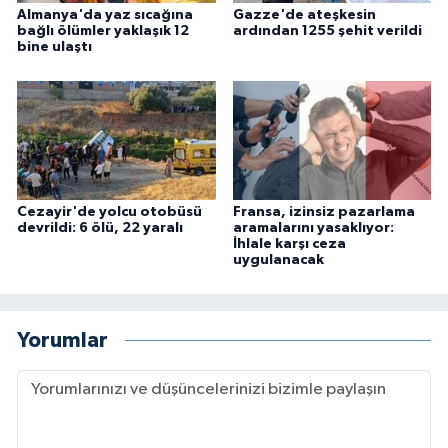
Almanya'da yaz sıcağına
Gazze'de ateşkesin
bağlı ölümler yaklaşık 12
ardından 1255 şehit verildi
bine ulaştı
Cezayir'de yolcu otobüsü
Fransa, izinsiz pazarlama
devrildi: 6 ölü, 22 yaralı
aramalarını yasaklıyor:
İhlale karşı ceza
uygulanacak
Yorumlar