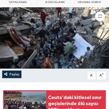
YAYINLANMA
GÜNCELLEME
OKUNMA SÜRESI
Yaşam
Anali̇z
Bi̇li̇m & Teknoloji̇
Dünya
Eği̇ti̇m
Paylaş
-
+
A
A
Ceuta'daki kitlesel sınır
geçişlerinde ölü sayısı