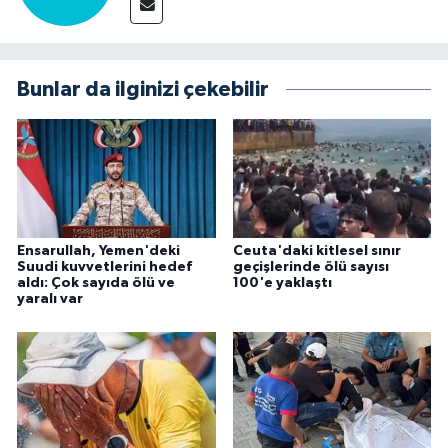
Bunlar da ilginizi çekebilir
Ensarullah, Yemen'deki
Ceuta'daki kitlesel sınır
Suudi kuvvetlerini hedef
geçişlerinde ölü sayısı
aldı: Çok sayıda ölü ve
100'e yaklaştı
yaralı var