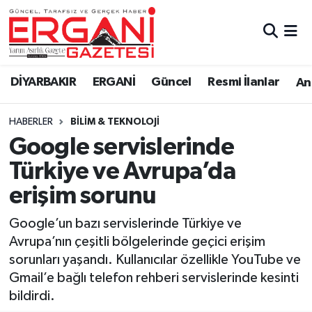
DİYARBAKIR
BİSMİL
Ergani Nöbetçi Eczaneler
DİYARBAKIR
ERGANİ
Güncel
Resmi İlanlar
Ana
BAĞLAR
ERGANİ
Ergani Hava Durumu
HABERLER
BİLİM & TEKNOLOJİ
Güncel
Ergani Trafik Yoğunluk Haritası
Google servislerinde
Eği̇ti̇m
Süper Lig Puan Durumu ve Fikstür
Türkiye ve Avrupa’da
erişim sorunu
Resmi İlanlar
Tüm Manşetler
Google’un bazı servislerinde Türkiye ve
Sağlık
Son Dakika Haberleri
Avrupa’nın çeşitli bölgelerinde geçici erişim
sorunları yaşandı. Kullanıcılar özellikle YouTube ve
Si̇yaset
Haber Arşivi
Gmail’e bağlı telefon rehberi servislerinde kesinti
bildirdi.
Spor