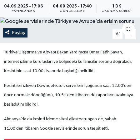
04.09.2025 - 17:06
04.09.2025 - 17:40
1 DK
Yaşam
YAYINLANMA
GÜNCELLEME
OKUNMA SÜRESI
Anali̇z
Paylaş
-
+
A
A
Bi̇li̇m & Teknoloji̇
Türkiye Ulaştırma ve Altyapı Bakan Yardımcısı Ömer Fatih Sayan,
Dünya
internet izleme kuruluşları ve bölgedeki kullanıcılar sorunu doğruladı.
Kesintinin saat 10.00 civarında başladığı belirtildi.
Eği̇ti̇m
Kesintileri izleyen Downdetector, servislerin çoğunun saat 12.00’den
önce normale döndüğünü, 10.51’den itibaren de raporların azalmaya
başladığını bildirdi.
Almanya’da da kesinti izleme sitesi allestoerungen.de, sabah
11.00’den itibaren Google servislerinde sorun tespit etti.