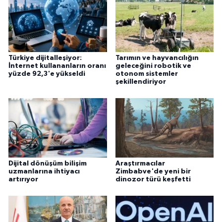
Türkiye dijitalleşiyor:
Tarımın ve hayvancılığın
İnternet kullananların oranı
geleceğini robotik ve
yüzde 92,3'e yükseldi
otonom sistemler
şekillendiriyor
Dijital dönüşüm bilişim
Araştırmacılar
uzmanlarına ihtiyacı
Zimbabve'de yeni bir
artırıyor
dinozor türü keşfetti