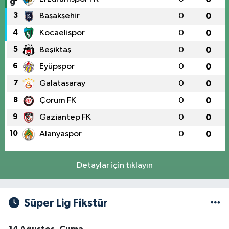
3
Başakşehir
0
0
4
Kocaelispor
0
0
5
Beşiktaş
0
0
6
Eyüpspor
0
0
7
Galatasaray
0
0
8
Çorum FK
0
0
9
Gaziantep FK
0
0
10
Alanyaspor
0
0
Detaylar için tıklayın
Süper Lig Fikstür