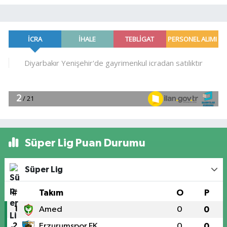
Süper Lig Puan Durumu
Süper Lig
#
Takım
O
P
1
Amed
0
0
2
Erzurumspor FK
0
0