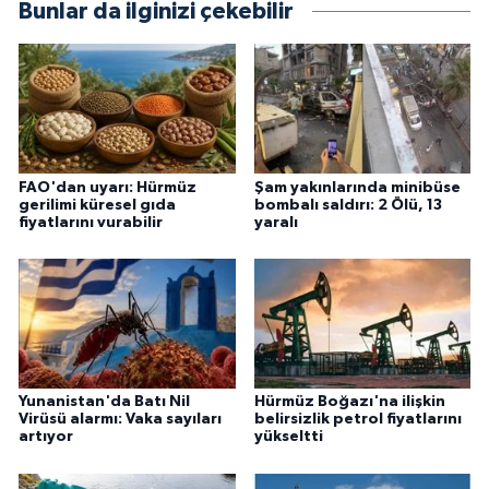
Bunlar da ilginizi çekebilir
FAO'dan uyarı: Hürmüz
Şam yakınlarında minibüse
gerilimi küresel gıda
bombalı saldırı: 2 Ölü, 13
fiyatlarını vurabilir
yaralı
Yunanistan'da Batı Nil
Hürmüz Boğazı'na ilişkin
Virüsü alarmı: Vaka sayıları
belirsizlik petrol fiyatlarını
artıyor
yükseltti