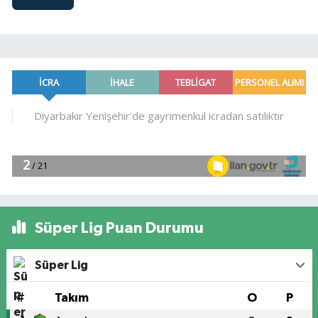
Süper Lig Puan Durumu
Süper Lig
#
Takım
O
P