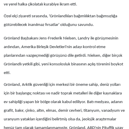
ve yerel halka çikolatalı kurabiye ikram etti.
Özel elçi ziyareti sırasında, 'Grönlandlıları bağımlılıktan bağımsızlığa
götürebilecek inanılmaz fırsatlar' olduğunu savundu.
Grönland Başbakanı Jens-Frederik Nielsen, Landry ile görüşmesinin
ardından, Amerika Birleşik Devletleri'nin adayı kontrol etme
planlarından vazgeçmediği görüşünü dile getirdi. Nielsen, diğer birçok
Grönlandlı yetkili gibi, yeni konsolosluk binasının açılış törenini boykot
etti.
Grönland, Arktik güvenliği için merkezi bir öneme sahip, deniz yolları
için bir başlangıç ​​noktası ve nadir toprak metalleri ile diğer kaynaklara
ev sahipliği yapan bir bölge olarak kabul ediliyor. Batı medyası, adanın
grafit, bakır, çinko, altın, elmas, demir cevheri, titanyum, vanadyum ve
uranyum yatakları içerdiğini belirtmiş olsa da, jeolojik araştırmalar
henüz tam olarak tamamlanmamıştır. Grönland, ABD'nin Pituffik uzay