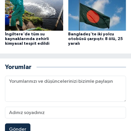
İngiltere'de tüm su
Bangladeş'te iki yolcu
kaynaklarında zehirli
otobüsü çarpıştı: 8 ölü, 25
kimyasal tespit edildi
yaralı
Yorumlar
Gönder