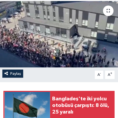
Yaşam
Anali̇z
Bi̇li̇m & Teknoloji̇
Dünya
Eği̇ti̇m
Paylaş
-
+
A
A
Bangladeş'te iki yolcu
otobüsü çarpıştı: 8 ölü,
25 yaralı