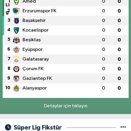
1
Amed
0
0
2
Erzurumspor FK
0
0
3
Başakşehir
0
0
4
Kocaelispor
0
0
5
Beşiktaş
0
0
6
Eyüpspor
0
0
7
Galatasaray
0
0
8
Çorum FK
0
0
9
Gaziantep FK
0
0
10
Alanyaspor
0
0
Detaylar için tıklayın
Süper Lig Fikstür