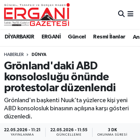
DİYARBAKIR
BİSMİL
Ergani Nöbetçi Eczaneler
DİYARBAKIR
ERGANİ
Güncel
Resmi İlanlar
Ana
BAĞLAR
ERGANİ
Ergani Hava Durumu
HABERLER
DÜNYA
Güncel
Ergani Trafik Yoğunluk Haritası
Grönland'daki ABD
Eği̇ti̇m
Süper Lig Puan Durumu ve Fikstür
konsolosluğu önünde
protestolar düzenlendi
Resmi İlanlar
Tüm Manşetler
Grönland'ın başkenti Nuuk'ta yüzlerce kişi yeni
Sağlık
Son Dakika Haberleri
ABD konsolosluk binasının açılışına karşı gösteri
düzenledi.
Si̇yaset
Haber Arşivi
22.05.2026 - 11:21
22.05.2026 - 11:55
3 DK
Spor
YAYINLANMA
GÜNCELLEME
OKUNMA SÜRESI