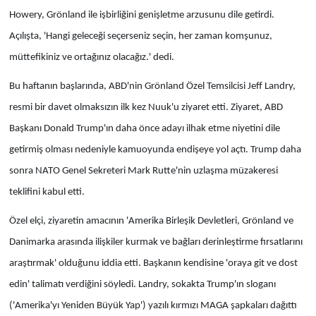
Howery, Grönland ile işbirliğini genişletme arzusunu dile getirdi.
Açılışta, 'Hangi geleceği seçerseniz seçin, her zaman komşunuz,
müttefikiniz ve ortağınız olacağız.' dedi.
Bu haftanın başlarında, ABD'nin Grönland Özel Temsilcisi Jeff Landry,
resmi bir davet olmaksızın ilk kez Nuuk'u ziyaret etti. Ziyaret, ABD
Başkanı Donald Trump'ın daha önce adayı ilhak etme niyetini dile
getirmiş olması nedeniyle kamuoyunda endişeye yol açtı. Trump daha
sonra NATO Genel Sekreteri Mark Rutte'nin uzlaşma müzakeresi
teklifini kabul etti.
Özel elçi, ziyaretin amacının 'Amerika Birleşik Devletleri, Grönland ve
Danimarka arasında ilişkiler kurmak ve bağları derinleştirme fırsatlarını
araştırmak' olduğunu iddia etti. Başkanın kendisine 'oraya git ve dost
edin' talimatı verdiğini söyledi. Landry, sokakta Trump'ın sloganı
('Amerika'yı Yeniden Büyük Yap') yazılı kırmızı MAGA şapkaları dağıttı