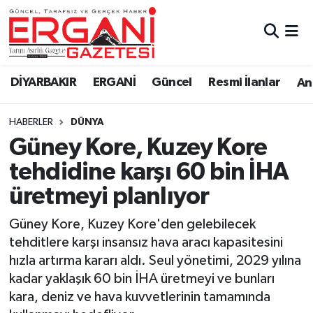
DİYARBAKIR
BİSMİL
Ergani Nöbetçi Eczaneler
DİYARBAKIR
ERGANİ
Güncel
Resmi İlanlar
Ana
BAĞLAR
ERGANİ
Ergani Hava Durumu
HABERLER
DÜNYA
Güncel
Ergani Trafik Yoğunluk Haritası
Güney Kore, Kuzey Kore
Eği̇ti̇m
Süper Lig Puan Durumu ve Fikstür
tehdidine karşı 60 bin İHA
üretmeyi planlıyor
Resmi İlanlar
Tüm Manşetler
Güney Kore, Kuzey Kore'den gelebilecek
Sağlık
Son Dakika Haberleri
tehditlere karşı insansız hava aracı kapasitesini
hızla artırma kararı aldı. Seul yönetimi, 2029 yılına
Si̇yaset
Haber Arşivi
kadar yaklaşık 60 bin İHA üretmeyi ve bunları
kara, deniz ve hava kuvvetlerinin tamamında
Spor