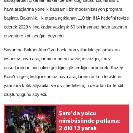
savaşlardan çıkarılan askeri dersler doğrultusunda insansız
hava araçlarına yönelik kapsamlı bir modernizasyon programı
başlattı. Bakanlık, ilk etapta açıklanan 110 bin İHA hedefini revize
ederek 2029 yılına kadar yaklaşık 60 bin insansız hava aracının
envantere katılacağını duyurdu.
Savunma Bakanı Ahn Gyu-back, son yıllardaki çatışmaların
insansız hava araçlarının modern savaşın vazgeçilmez
unsurlarından biri haline geldiğini gösterdiğini belirterek, Kuzey
Kore'nin geliştirdiği insansız hava araçlarının askeri tesislerin
yanı sıra kritik altyapılar ve sivil hedefler için de artan bir tehdit
oluşturduğunu söyledi.
Şam'da yolcu
minibüsünde patlama:
2 ölü 13 yaralı