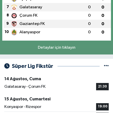
7
Galatasaray
0
0
8
Çorum FK
0
0
9
Gaziantep FK
0
0
10
Alanyaspor
0
0
Detaylar için tıklayın
Süper Lig Fikstür
14 Ağustos, Cuma
Galatasaray - Çorum FK
21:30
15 Ağustos, Cumartesi
Konyaspor - Rizespor
19:00