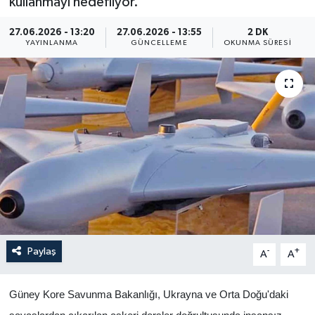
kullanmayı hedefliyor.
Yaşam
27.06.2026 - 13:20
27.06.2026 - 13:55
2 DK
YAYINLANMA
GÜNCELLEME
OKUNMA SÜRESI
Anali̇z
Bi̇li̇m & Teknoloji̇
Dünya
Eği̇ti̇m
Paylaş
-
+
A
A
Güney Kore Savunma Bakanlığı, Ukrayna ve Orta Doğu'daki