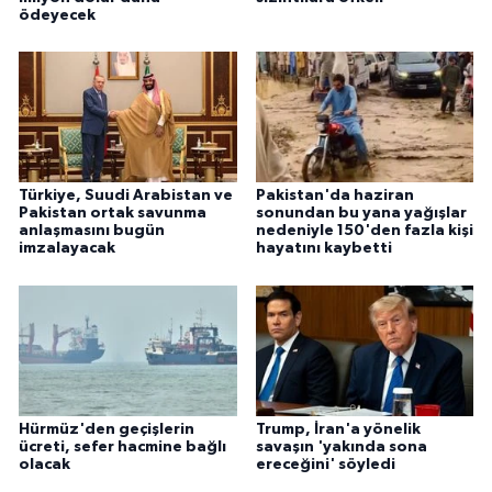
ödeyecek
Türkiye, Suudi Arabistan ve
Pakistan'da haziran
Pakistan ortak savunma
sonundan bu yana yağışlar
anlaşmasını bugün
nedeniyle 150'den fazla kişi
imzalayacak
hayatını kaybetti
Hürmüz'den geçişlerin
Trump, İran'a yönelik
ücreti, sefer hacmine bağlı
savaşın 'yakında sona
olacak
ereceğini' söyledi