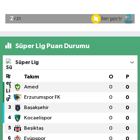
Süper Lig Puan Durumu
Süper Lig
#
Takım
O
P
1
Amed
0
0
2
Erzurumspor FK
0
0
3
Başakşehir
0
0
4
Kocaelispor
0
0
5
Beşiktaş
0
0
6
Eyüpspor
0
0