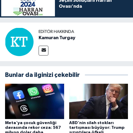
Seçim Sonuçları! Harran
Ovası'nda
EDITÖR HAKKINDA
Kamuran Turgay
Bunlar da ilginizi çekebilir
Meta'ya çocuk güvenliği
ABD'nin silah stokları
davasında rekor ceza: 567
tartışması büyüyor: Trump
milyon dolar daha
sızıntılara öfkeli