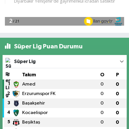
Süper Lig Puan Durumu
Süper Lig
#
Takım
O
P
1
Amed
0
0
2
Erzurumspor FK
0
0
3
Başakşehir
0
0
4
Kocaelispor
0
0
5
Beşiktaş
0
0