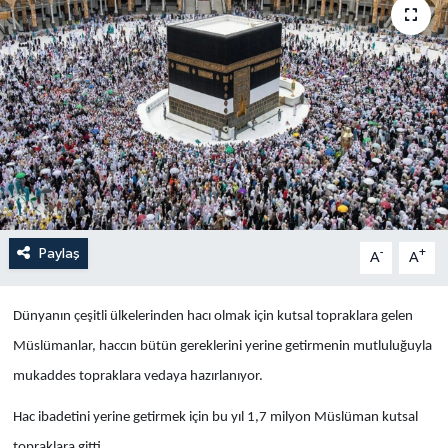
Yaşam
Anali̇z
Bi̇li̇m & Teknoloji̇
Dünya
Eği̇ti̇m
Paylaş
-
+
A
A
Dünyanın çeşitli ülkelerinden hacı olmak için kutsal topraklara gelen
Müslümanlar, haccın bütün gereklerini yerine getirmenin mutluluğuyla
mukaddes topraklara vedaya hazırlanıyor.
Hac ibadetini yerine getirmek için bu yıl 1,7 milyon Müslüman kutsal
topraklara gitti.