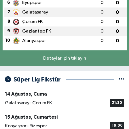
6
Eyüpspor
0
0
7
Galatasaray
0
0
8
Çorum FK
0
0
9
Gaziantep FK
0
0
10
Alanyaspor
0
0
Detaylar için tıklayın
Süper Lig Fikstür
14 Ağustos, Cuma
Galatasaray - Çorum FK
21:30
15 Ağustos, Cumartesi
Konyaspor - Rizespor
19:00