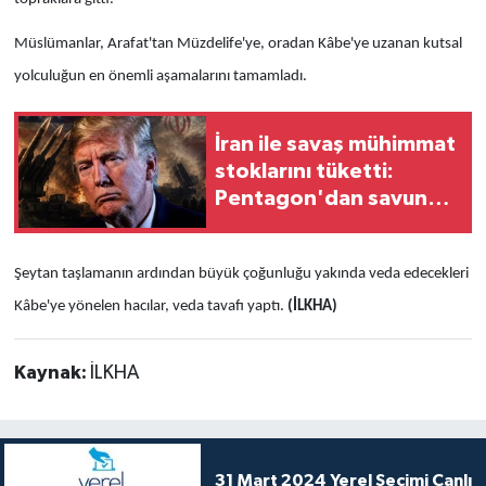
Müslümanlar, Arafat'tan Müzdelife'ye, oradan Kâbe'ye uzanan kutsal
yolculuğun en önemli aşamalarını tamamladı.
İran ile savaş mühimmat
stoklarını tüketti:
Pentagon'dan savunma
şirketlerine hızlanın
çağrısı
Şeytan taşlamanın ardından büyük çoğunluğu yakında veda edecekleri
Kâbe'ye yönelen hacılar, veda tavafı yaptı.
(İLKHA)
Kaynak:
İLKHA
31 Mart 2024 Yerel Seçimi Canlı