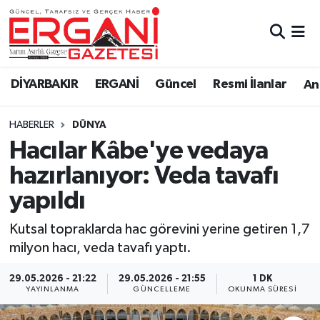
DİYARBAKIR
BİSMİL
Ergani Nöbetçi Eczaneler
DİYARBAKIR
ERGANİ
Güncel
Resmi İlanlar
Ana
BAĞLAR
ERGANİ
Ergani Hava Durumu
HABERLER
DÜNYA
Güncel
Ergani Trafik Yoğunluk Haritası
Hacılar Kâbe'ye vedaya
Eği̇ti̇m
Süper Lig Puan Durumu ve Fikstür
hazırlanıyor: Veda tavafı
yapıldı
Resmi İlanlar
Tüm Manşetler
Kutsal topraklarda hac görevini yerine getiren 1,7
Sağlık
Son Dakika Haberleri
milyon hacı, veda tavafı yaptı.
Si̇yaset
Haber Arşivi
29.05.2026 - 21:22
29.05.2026 - 21:55
1 DK
YAYINLANMA
GÜNCELLEME
OKUNMA SÜRESI
Spor