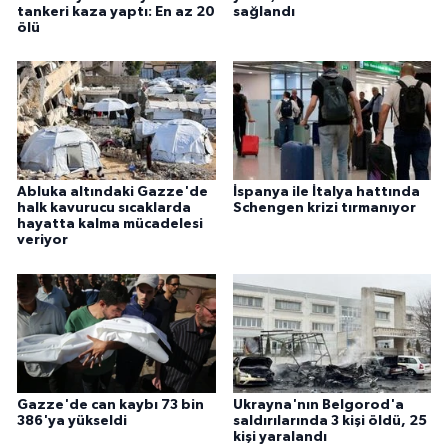
tankeri kaza yaptı: En az 20
sağlandı
ölü
Abluka altındaki Gazze'de
İspanya ile İtalya hattında
halk kavurucu sıcaklarda
Schengen krizi tırmanıyor
hayatta kalma mücadelesi
veriyor
Gazze'de can kaybı 73 bin
Ukrayna'nın Belgorod'a
386'ya yükseldi
saldırılarında 3 kişi öldü, 25
kişi yaralandı