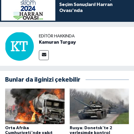
Seçim Sonuçları! Harran
Ovası'nda
EDITÖR HAKKINDA
Kamuran Turgay
Bunlar da ilginizi çekebilir
Orta Afrika
Rusya: Donetsk'te 2
Cumhuriyeti'nde yakıt
yerleşimde kontrol