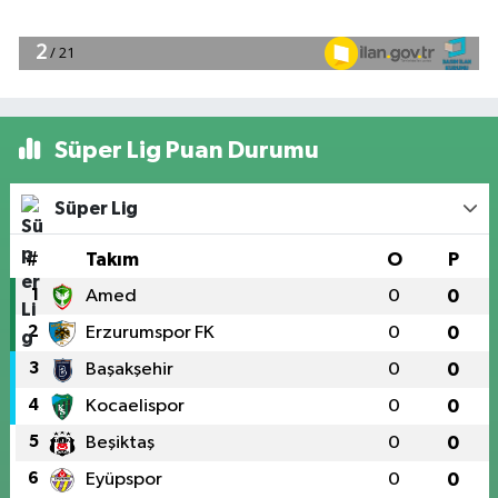
Süper Lig Puan Durumu
Süper Lig
#
Takım
O
P
1
Amed
0
0
2
Erzurumspor FK
0
0
3
Başakşehir
0
0
4
Kocaelispor
0
0
5
Beşiktaş
0
0
6
Eyüpspor
0
0