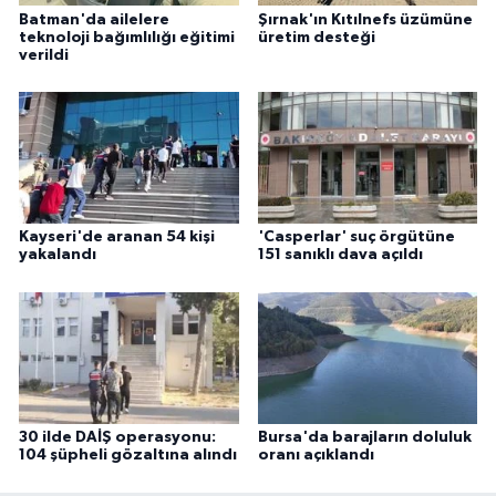
Batman'da ailelere
Şırnak'ın Kıtılnefs üzümüne
teknoloji bağımlılığı eğitimi
üretim desteği
verildi
Kayseri'de aranan 54 kişi
'Casperlar' suç örgütüne
yakalandı
151 sanıklı dava açıldı
30 ilde DAİŞ operasyonu:
Bursa'da barajların doluluk
104 şüpheli gözaltına alındı
oranı açıklandı