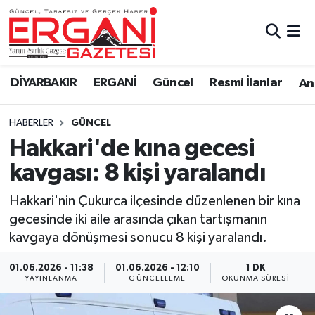
DİYARBAKIR
BİSMİL
Ergani Nöbetçi Eczaneler
DİYARBAKIR
ERGANİ
Güncel
Resmi İlanlar
Ana
BAĞLAR
ERGANİ
Ergani Hava Durumu
HABERLER
GÜNCEL
Güncel
Ergani Trafik Yoğunluk Haritası
Hakkari'de kına gecesi
Eği̇ti̇m
Süper Lig Puan Durumu ve Fikstür
kavgası: 8 kişi yaralandı
Resmi İlanlar
Tüm Manşetler
Hakkari'nin Çukurca ilçesinde düzenlenen bir kına
gecesinde iki aile arasında çıkan tartışmanın
Sağlık
Son Dakika Haberleri
kavgaya dönüşmesi sonucu 8 kişi yaralandı.
Si̇yaset
Haber Arşivi
01.06.2026 - 11:38
01.06.2026 - 12:10
1 DK
YAYINLANMA
GÜNCELLEME
OKUNMA SÜRESI
Spor