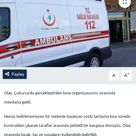
Yaşam
Anali̇z
Bi̇li̇m & Teknoloji̇
Dünya
Eği̇ti̇m
Paylaş
-
+
A
A
Olay, Çukurca'da gerçekleştirilen kına organizasyonu sırasında
meydana geldi.
Henüz belirlenemeyen bir nedenle başlayan sözlü tartışma kısa sürede
kontrolden çıkarak taraflar arasında şiddetli bir kavgaya dönüştü. Olay
sırasında bıçak, taş ve sopaların kullanıldığı belirtildi.