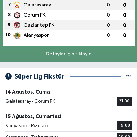
7
Galatasaray
0
0
8
Çorum FK
0
0
9
Gaziantep FK
0
0
10
Alanyaspor
0
0
Detaylar için tıklayın
Süper Lig Fikstür
14 Ağustos, Cuma
Galatasaray - Çorum FK
21:30
15 Ağustos, Cumartesi
Konyaspor - Rizespor
19:00