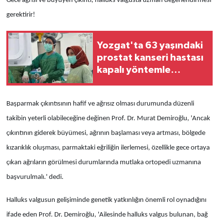
Gece ağrısı ve büyüyen çıkıntı, halluks valgusta uzman değerlendirmesi
gerektirir!
Yozgat'ta 63 yaşındaki
prostat kanseri hastası
kapalı yöntemle
ameliyat edildi
Başparmak çıkıntısının hafif ve ağrısız olması durumunda düzenli
takibin yeterli olabileceğine değinen Prof. Dr. Murat Demiroğlu, 'Ancak
çıkıntının giderek büyümesi, ağrının başlaması veya artması, bölgede
kızarıklık oluşması, parmaktaki eğriliğin ilerlemesi, özellikle gece ortaya
çıkan ağrıların görülmesi durumlarında mutlaka ortopedi uzmanına
başvurulmalı.' dedi.
Halluks valgusun gelişiminde genetik yatkınlığın önemli rol oynadığını
ifade eden Prof. Dr. Demiroğlu, 'Ailesinde halluks valgus bulunan, bağ