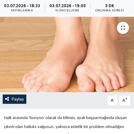
03.07.2026 - 18:33
03.07.2026 - 19:05
5 DK
Yaşam
YAYINLANMA
GÜNCELLEME
OKUNMA SÜRESI
Anali̇z
Bi̇li̇m & Teknoloji̇
Dünya
Eği̇ti̇m
Paylaş
-
+
A
A
Halk arasında 'bunyon' olarak da bilinen, ayak başparmağında oluşan
çıkıntı olan halluks valgusun, yalnızca estetik bir problem olmadığını