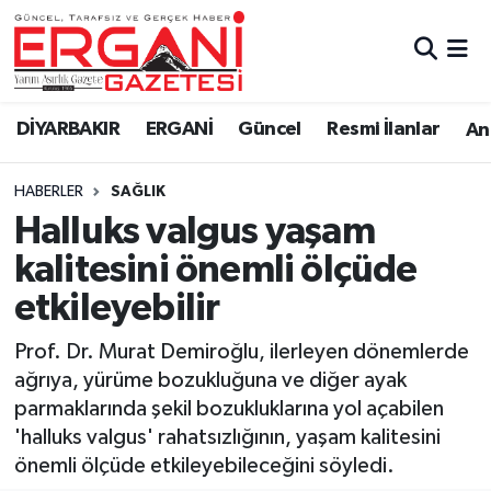
DİYARBAKIR
BİSMİL
Ergani Nöbetçi Eczaneler
DİYARBAKIR
ERGANİ
Güncel
Resmi İlanlar
Ana
BAĞLAR
ERGANİ
Ergani Hava Durumu
HABERLER
SAĞLIK
Güncel
Ergani Trafik Yoğunluk Haritası
Halluks valgus yaşam
Eği̇ti̇m
Süper Lig Puan Durumu ve Fikstür
kalitesini önemli ölçüde
etkileyebilir
Resmi İlanlar
Tüm Manşetler
Prof. Dr. Murat Demiroğlu, ilerleyen dönemlerde
Sağlık
Son Dakika Haberleri
ağrıya, yürüme bozukluğuna ve diğer ayak
parmaklarında şekil bozukluklarına yol açabilen
Si̇yaset
Haber Arşivi
'halluks valgus' rahatsızlığının, yaşam kalitesini
önemli ölçüde etkileyebileceğini söyledi.
Spor