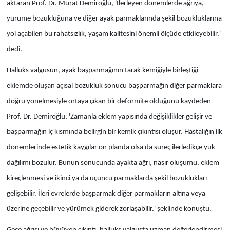
aktaran Prof. Dr. Murat Demiroğlu, 'İlerleyen dönemlerde ağrıya,
yürüme bozukluğuna ve diğer ayak parmaklarında şekil bozukluklarına
yol açabilen bu rahatsızlık, yaşam kalitesini önemli ölçüde etkileyebilir.'
dedi.
Halluks valgusun, ayak başparmağının tarak kemiğiyle birleştiği
eklemde oluşan açısal bozukluk sonucu başparmağın diğer parmaklara
doğru yönelmesiyle ortaya çıkan bir deformite olduğunu kaydeden
Prof. Dr. Demiroğlu, 'Zamanla eklem yapısında değişiklikler gelişir ve
başparmağın iç kısmında belirgin bir kemik çıkıntısı oluşur. Hastalığın ilk
dönemlerinde estetik kaygılar ön planda olsa da süreç ilerledikçe yük
dağılımı bozulur. Bunun sonucunda ayakta ağrı, nasır oluşumu, eklem
kireçlenmesi ve ikinci ya da üçüncü parmaklarda şekil bozuklukları
gelişebilir. İleri evrelerde başparmak diğer parmakların altına veya
üzerine geçebilir ve yürümek giderek zorlaşabilir.' şeklinde konuştu.