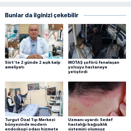
Bunlar da ilginizi çekebilir
Siirt'te 2 günde 2 açık kalp
MOTAŞ şoförü fenalaşan
ameliyatı
yolcuyu hastaneye
yetiştirdi
Turgut Özal Tıp Merkezi
Uzmanı uyardı: Sedef
bünyesinde modern
hastalığı bağışıklık
endoskopi odası hizmete
sistemini olumsuz