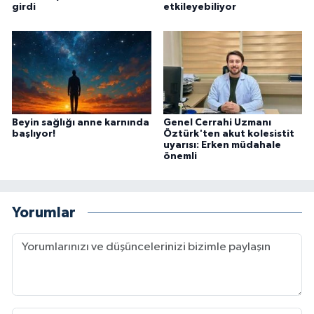
girdi
etkileyebiliyor
Beyin sağlığı anne karnında
Genel Cerrahi Uzmanı
başlıyor!
Öztürk'ten akut kolesistit
uyarısı: Erken müdahale
önemli
Yorumlar