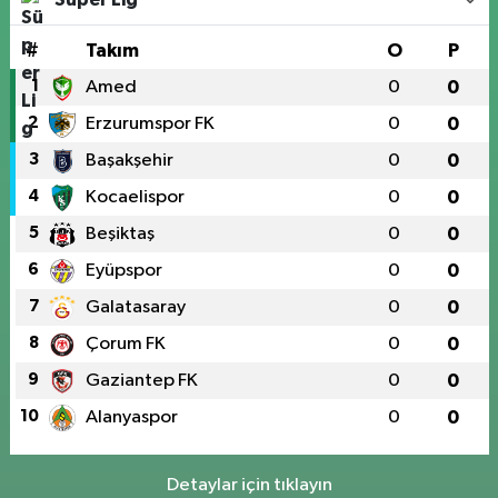
#
Takım
O
P
1
Amed
0
0
2
Erzurumspor FK
0
0
3
Başakşehir
0
0
4
Kocaelispor
0
0
5
Beşiktaş
0
0
6
Eyüpspor
0
0
7
Galatasaray
0
0
8
Çorum FK
0
0
9
Gaziantep FK
0
0
10
Alanyaspor
0
0
Detaylar için tıklayın