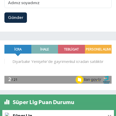
Gönder
Süper Lig Puan Durumu
Süper Lig