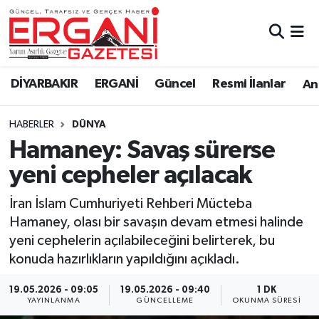
DİYARBAKIR
BİSMİL
Ergani Nöbetçi Eczaneler
DİYARBAKIR
ERGANİ
Güncel
Resmi İlanlar
Ana
BAĞLAR
ERGANİ
Ergani Hava Durumu
HABERLER
DÜNYA
Güncel
Ergani Trafik Yoğunluk Haritası
Hamaney: Savaş sürerse
Eği̇ti̇m
Süper Lig Puan Durumu ve Fikstür
yeni cepheler açılacak
Resmi İlanlar
Tüm Manşetler
İran İslam Cumhuriyeti Rehberi Mücteba
Hamaney, olası bir savaşın devam etmesi halinde
Sağlık
Son Dakika Haberleri
yeni cephelerin açılabileceğini belirterek, bu
konuda hazırlıkların yapıldığını açıkladı.
Si̇yaset
Haber Arşivi
19.05.2026 - 09:05
19.05.2026 - 09:40
1 DK
YAYINLANMA
GÜNCELLEME
OKUNMA SÜRESI
Spor