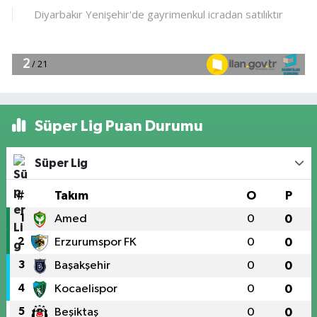
Süper Lig Puan Durumu
Süper Lig
#
Takım
O
P
1
Amed
0
0
2
Erzurumspor FK
0
0
3
Başakşehir
0
0
4
Kocaelispor
0
0
5
Beşiktaş
0
0