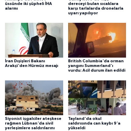
üssünde iki şüpheli İHA
dereceyi bulan sıcaklara
alarmı
karşı tarlalarda dronelarla
uyarı yapılıyor
İran Dışişleri Bakanı
British Columbia'da orman
Arakçi'den Hürmüz mesajı
yangını Summerland'ı
vurdu: Acil durum ilan edildi
Siyonist işgalciler ateşkese
Tayland'da okul
rağmen Lübnan'da sivil
saldırısında can kaybı 9'a
yerleşimlere saldırılarını
yükseldi