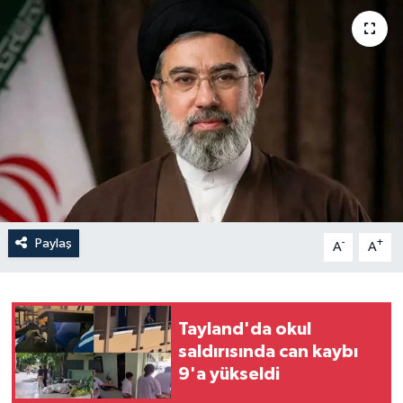
Yaşam
Anali̇z
Bi̇li̇m & Teknoloji̇
Dünya
Eği̇ti̇m
Paylaş
-
+
A
A
Tayland'da okul
saldırısında can kaybı
9'a yükseldi