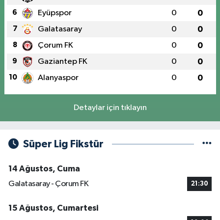
6
Eyüpspor
0
0
7
Galatasaray
0
0
8
Çorum FK
0
0
9
Gaziantep FK
0
0
10
Alanyaspor
0
0
Detaylar için tıklayın
Süper Lig Fikstür
14 Ağustos, Cuma
Galatasaray - Çorum FK
21:30
15 Ağustos, Cumartesi