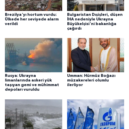
Brezilya'yı hortum vurdu:
Bulgaristan Dışişleri, düşen
Ülkede her seviyede alarm
İHA nedeniyle Ukrayna
verildi
Büyükelçisi'ni bakanlığa
çağırdı
Rusya: Ukrayna
Umman: Hürmüz Boğazı
limanlarında askeri yük
müzakereleri olumlu
taşıyan gemi ve mühimmat
ilerliyor
depoları vuruldu