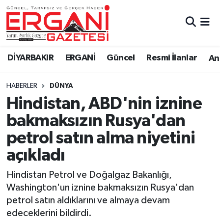
DİYARBAKIR
BİSMİL
Ergani Nöbetçi Eczaneler
DİYARBAKIR
ERGANİ
Güncel
Resmi İlanlar
Ana
BAĞLAR
ERGANİ
Ergani Hava Durumu
HABERLER
DÜNYA
Güncel
Ergani Trafik Yoğunluk Haritası
Hindistan, ABD'nin iznine
Eği̇ti̇m
Süper Lig Puan Durumu ve Fikstür
bakmaksızın Rusya'dan
petrol satın alma niyetini
Resmi İlanlar
Tüm Manşetler
açıkladı
Sağlık
Son Dakika Haberleri
Hindistan Petrol ve Doğalgaz Bakanlığı,
Washington'un iznine bakmaksızın Rusya'dan
Si̇yaset
Haber Arşivi
petrol satın aldıklarını ve almaya devam
edeceklerini bildirdi.
Spor