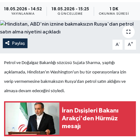
18.05.2026 - 14:52
18.05.2026 - 15:25
1 DK
Yaşam
YAYINLANMA
GÜNCELLEME
OKUNMA SÜRESI
Anali̇z
Bi̇li̇m & Teknoloji̇
Paylaş
-
+
A
A
Dünya
Petrol ve Doğalgaz Bakanlığı sözcüsü Sujata Sharma, yaptığı
açıklamada, Hindistan'ın Washington'un bu tür operasyonlara izin
Eği̇ti̇m
verip vermemesine bakmaksızın Rusya'dan petrol satın aldığını ve
almaya devam edeceğini söyledi.
İran Dışişleri Bakanı
Arakçi'den Hürmüz
mesajı