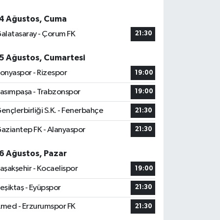
4 Ağustos, Cuma
alatasaray - Çorum FK
21:30
5 Ağustos, Cumartesi
onyaspor - Rizespor
19:00
asımpaşa - Trabzonspor
19:00
ençlerbirliği S.K. - Fenerbahçe
21:30
aziantep FK - Alanyaspor
21:30
6 Ağustos, Pazar
aşakşehir - Kocaelispor
19:00
eşiktaş - Eyüpspor
21:30
med - Erzurumspor FK
21:30