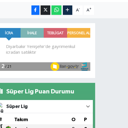
-
+
A
A
Süper Lig Puan Durumu
Süper Lig
#
Takım
O
P