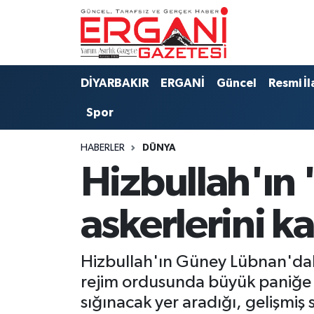
DİYARBAKIR
BİSMİL
Ergani Nöbetçi Eczaneler
DİYARBAKIR
ERGANİ
Güncel
Resmi İl
BAĞLAR
ERGANİ
Ergani Hava Durumu
Spor
Güncel
Ergani Trafik Yoğunluk Haritası
HABERLER
DÜNYA
Eği̇ti̇m
Süper Lig Puan Durumu ve Fikstür
Hizbullah'ın '
Resmi İlanlar
Tüm Manşetler
askerlerini k
Sağlık
Son Dakika Haberleri
Hizbullah'ın Güney Lübnan'daki 
Si̇yaset
Haber Arşivi
rejim ordusunda büyük paniğe yo
sığınacak yer aradığı, gelişmiş 
Spor