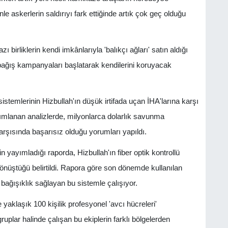
e askerlerin saldırıyı fark ettiğinde artık çok geç olduğu
ı birliklerin kendi imkânlarıyla 'balıkçı ağları' satın aldığı
bağış kampanyaları başlatarak kendilerini koruyacak
temlerinin Hizbullah'ın düşük irtifada uçan İHA'larına karşı
ayımlanan analizlerde, milyonlarca dolarlık savunma
 karşısında başarısız olduğu yorumları yapıldı.
n yayımladığı raporda, Hizbullah'ın fiber optik kontrollü
nüştüğü belirtildi. Rapora göre son dönemde kullanılan
 bağışıklık sağlayan bu sistemle çalışıyor.
yaklaşık 100 kişilik profesyonel 'avcı hücreleri'
uplar halinde çalışan bu ekiplerin farklı bölgelerden