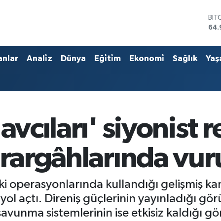
DO
47,
EU
55,
STE
anlar
Anali̇z
Dünya
Eği̇ti̇m
Ekonomi̇
Sağlık
Yaş
64,
GRA
666
BİS
13.
BIT
avcıları' siyonist r
64.
arargâhlarında vu
operasyonlarında kullandığı gelişmiş kami
l açtı. Direniş güçlerinin yayınladığı görü
savunma sistemlerinin ise etkisiz kaldığı gö