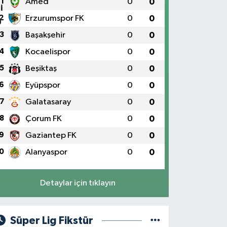
1
Amed
0
0
2
Erzurumspor FK
0
0
3
Başakşehir
0
0
4
Kocaelispor
0
0
5
Beşiktaş
0
0
6
Eyüpspor
0
0
7
Galatasaray
0
0
8
Çorum FK
0
0
9
Gaziantep FK
0
0
0
Alanyaspor
0
0
Detaylar için tıklayın
Süper Lig Fikstür