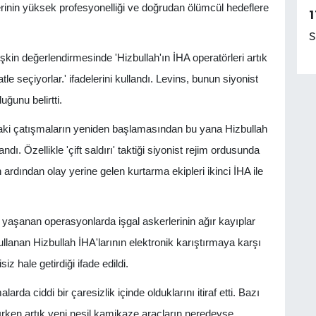
lerinin yüksek profesyonelliği ve doğrudan ölümcül hedeflere
1
S
şkin değerlendirmesinde 'Hizbullah'ın İHA operatörleri artık
le seçiyorlar.' ifadelerini kullandı. Levins, bunun siyonist
ğunu belirtti.
daki çatışmaların yeniden başlamasından bu yana Hizbullah
dı. Özellikle 'çift saldırı' taktiği siyonist rejim ordusunda
ardından olay yerine gelen kurtarma ekipleri ikinci İHA ile
aşanan operasyonlarda işgal askerlerinin ağır kayıplar
kullanan Hizbullah İHA'larının elektronik karıştırmaya karşı
z hale getirdiği ifade edildi.
arda ciddi bir çaresizlik içinde olduklarını itiraf etti. Bazı
rırken artık yeni nesil kamikaze araçların neredeyse