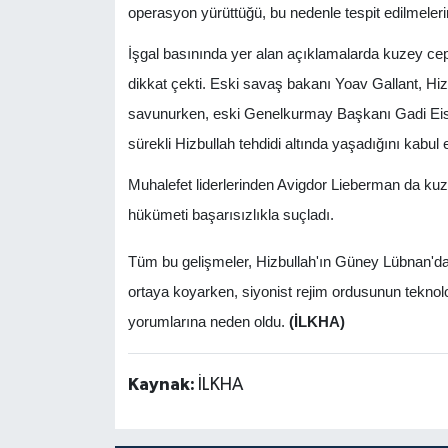
operasyon yürüttüğü, bu nedenle tespit edilmeleri
İşgal basınında yer alan açıklamalarda kuzey cep
dikkat çekti. Eski savaş bakanı Yoav Gallant, Hizb
savunurken, eski Genelkurmay Başkanı Gadi Eise
sürekli Hizbullah tehdidi altında yaşadığını kabul et
Muhalefet liderlerinden Avigdor Lieberman da kuze
hükümeti başarısızlıkla suçladı.
Tüm bu gelişmeler, Hizbullah'ın Güney Lübnan'dak
ortaya koyarken, siyonist rejim ordusunun teknoloj
yorumlarına neden oldu.
(İLKHA)
Kaynak:
İLKHA