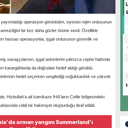
a yayımladığı operasyon görüntüleri, siyonist rejim ordusunun
resizliğini bir kez daha gözler önüne serdi. Özellikle
len hassas operasyonlar, işgal ordusunun güvenlik ve
iş savaşçılarının, işgal askerlerini yalnızca cephe hattında
eri karargâhlarda da doğrudan hedef aldığı görüldü.
rlerinin hedef seçerken sergilediği soğukkanlılık ve yüksek
1
e, Hizbullah'a ait kamikaze İHA'ların Celile bölgesindeki
ahasında ciddi bir hakimiyet oluşturduğu itiraf edildi.
bia'da orman yangını Summerland'ı