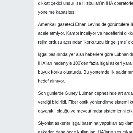
dikkat çekici unsur ise Hizbullah'ın İHA operatör
yönelme kapasitesi.
Amerikalı gazeteci Ethan Levins de görüntülere ili
acele etmiyor. Kampı inceliyor ve hedeflerini dikkat
rejim ordusu açısından 'korkutucu bir gelişme' oldu
İşgal basınında yer alan haberlere göre Lübnan'
İHA'ları nedeniyle 100'den fazla işgal askeri yaralan
büyük korku oluşturdu. Bu yöntemde ilk saldırının 
hedef alınıyor.
Son günlerde Güney Lübnan cephesinde art arda y
verdiği bildirildi. Fiber optik yönlendirme sistemi 
dayanıklı olduğu ve mevcut radar sistemlerini etkisi
Siyonist askerler işgal basınına yaptıkları açıklamal
askerler, daha önce kullanılan İHA'ların ses çıka