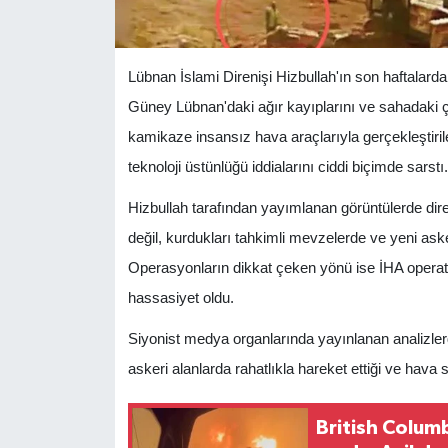
Lübnan İslami Direnişi Hizbullah'ın son haftalard
Güney Lübnan'daki ağır kayıplarını ve sahadaki ça
kamikaze insansız hava araçlarıyla gerçekleştiri
teknoloji üstünlüğü iddialarını ciddi biçimde sarstı.
Hizbullah tarafından yayımlanan görüntülerde diren
değil, kurdukları tahkimli mevzelerde ve yeni ask
Operasyonların dikkat çeken yönü ise İHA operatö
hassasiyet oldu.
Siyonist medya organlarında yayınlanan analizlerd
askeri alanlarda rahatlıkla hareket ettiği ve hava s
British Colum