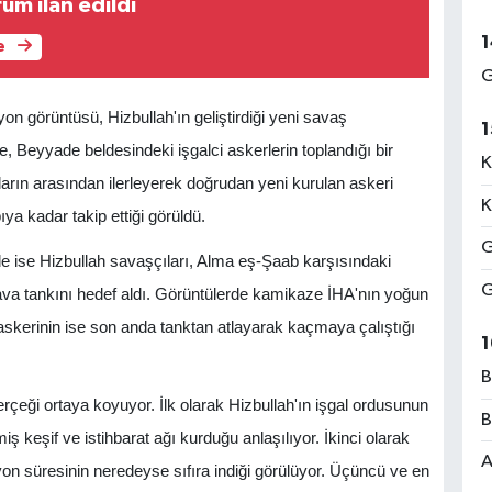
rum ilan edildi
1
e
G
n görüntüsü, Hizbullah'ın geliştirdiği yeni savaş
1
e, Beyyade beldesindeki işgalci askerlerin toplandığı bir
K
arın arasından ilerleyerek doğrudan yeni kurulan askeri
K
ya kadar takip ettiği görüldü.
G
de ise Hizbullah savaşçıları, Alma eş-Şaab karşısındaki
G
va tankını hedef aldı. Görüntülerde kamikaze İHA'nın yoğun
askerinin ise son anda tanktan atlayarak kaçmaya çalıştığı
1
B
çeği ortaya koyuyor. İlk olarak Hizbullah'ın işgal ordusunun
B
 keşif ve istihbarat ağı kurduğu anlaşılıyor. İkinci olarak
A
siyon süresinin neredeyse sıfıra indiği görülüyor. Üçüncü ve en