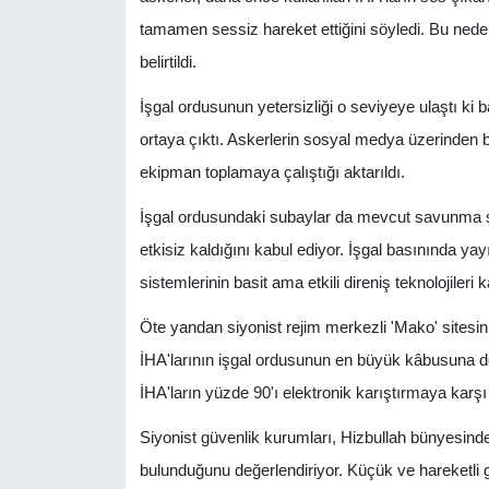
tamamen sessiz hareket ettiğini söyledi. Bu nedenl
belirtildi.
İşgal ordusunun yetersizliği o seviyeye ulaştı ki baz
ortaya çıktı. Askerlerin sosyal medya üzerinden 
ekipman toplamaya çalıştığı aktarıldı.
İşgal ordusundaki subaylar da mevcut savunma sis
etkisiz kaldığını kabul ediyor. İşgal basınında y
sistemlerinin basit ama etkili direniş teknolojileri
Öte yandan siyonist rejim merkezli 'Mako' sitesini
İHA'larının işgal ordusunun en büyük kâbusuna dö
İHA'ların yüzde 90'ı elektronik karıştırmaya karşı
Siyonist güvenlik kurumları, Hizbullah bünyesinde 
bulunduğunu değerlendiriyor. Küçük ve hareketli gr