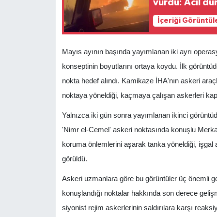
vurdu: Acil du
İçeriği Görüntül
Mayıs ayının başında yayımlanan iki ayrı operasyo
konseptinin boyutlarını ortaya koydu. İlk görüntüd
nokta hedef alındı. Kamikaze İHA'nın askeri araçl
noktaya yöneldiği, kaçmaya çalışan askerleri kapı
Yalnızca iki gün sonra yayımlanan ikinci görüntü
'Nimr el-Cemel' askeri noktasında konuşlu Merka
koruma önlemlerini aşarak tanka yöneldiği, işgal 
görüldü.
Askeri uzmanlara göre bu görüntüler üç önemli ger
konuşlandığı noktalar hakkında son derece gelişmiş
siyonist rejim askerlerinin saldırılara karşı reak