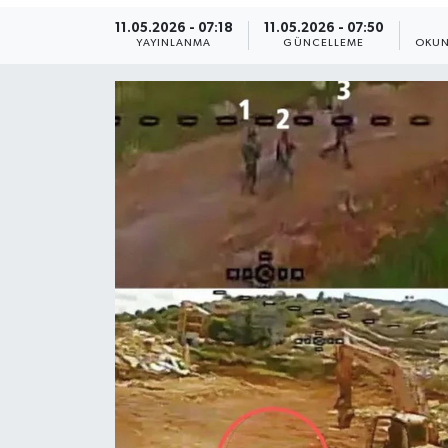
11.05.2026 - 07:18
11.05.2026 - 07:50
Yaşam
YAYINLANMA
GÜNCELLEME
OKUN
Anali̇z
Bi̇li̇m & Teknoloji̇
Dünya
Eği̇ti̇m