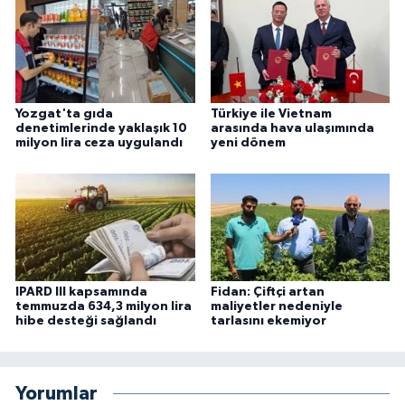
Yozgat'ta gıda
Türkiye ile Vietnam
denetimlerinde yaklaşık 10
arasında hava ulaşımında
milyon lira ceza uygulandı
yeni dönem
IPARD III kapsamında
Fidan: Çiftçi artan
temmuzda 634,3 milyon lira
maliyetler nedeniyle
hibe desteği sağlandı
tarlasını ekemiyor
Yorumlar