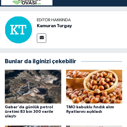
EDITÖR HAKKINDA
Kamuran Turgay
Bunlar da ilginizi çekebilir
Gabar'da günlük petrol
TMO kabuklu fındık alım
üretimi 83 bin 300 varile
fiyatlarını açıkladı
ulaştı