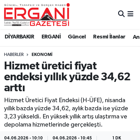
DİYARBAKIR
BİSMİL
Ergani Nöbetçi Eczaneler
DİYARBAKIR
ERGANİ
Güncel
Resmi İlanlar
Ana
BAĞLAR
ERGANİ
Ergani Hava Durumu
HABERLER
EKONOMİ
Güncel
Ergani Trafik Yoğunluk Haritası
Hizmet üretici fiyat
Eği̇ti̇m
Süper Lig Puan Durumu ve Fikstür
endeksi yıllık yüzde 34,62
arttı
Resmi İlanlar
Tüm Manşetler
Hizmet Üretici Fiyat Endeksi (H-ÜFE), nisanda
Sağlık
Son Dakika Haberleri
yıllık bazda yüzde 34,62, aylık bazda ise yüzde
3,23 yükseldi. En yüksek yıllık artış ulaştırma ve
Si̇yaset
Haber Arşivi
depolama hizmetlerinde gerçekleşti.
Spor
04.06.2026 - 10:10
04.06.2026 - 10:45
1 DK