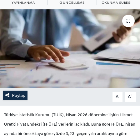
YAYINLANMA
GÜNCELLEME
OKUNMA SÜRESI
Yaşam
Anali̇z
Bi̇li̇m & Teknoloji̇
Dünya
Eği̇ti̇m
Paylaş
-
+
A
A
Türkiye İstatistik Kurumu (TÜİK), Nisan 2026 dönemine ilişkin Hizmet
Üretici Fiyat Endeksi (H-ÜFE) verilerini açıkladı. Buna göre H-ÜFE, nisan
ayında bir önceki aya göre yüzde 3,23, geçen yılın aralık ayına göre