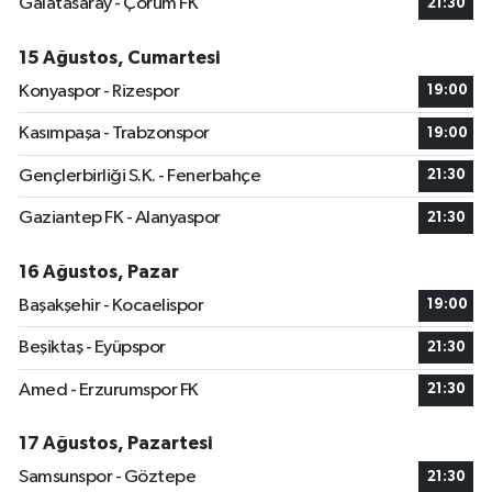
Galatasaray - Çorum FK
21:30
15 Ağustos, Cumartesi
Konyaspor - Rizespor
19:00
Kasımpaşa - Trabzonspor
19:00
Gençlerbirliği S.K. - Fenerbahçe
21:30
Gaziantep FK - Alanyaspor
21:30
16 Ağustos, Pazar
Başakşehir - Kocaelispor
19:00
Beşiktaş - Eyüpspor
21:30
Amed - Erzurumspor FK
21:30
17 Ağustos, Pazartesi
Samsunspor - Göztepe
21:30