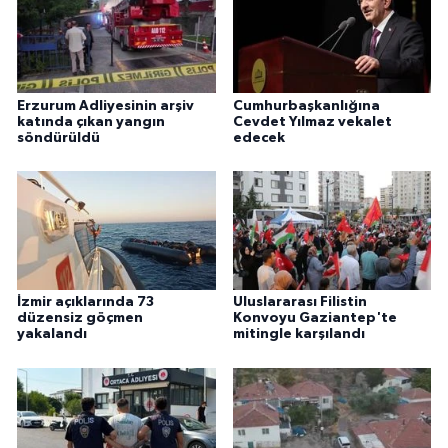
Erzurum Adliyesinin arşiv
Cumhurbaşkanlığına
katında çıkan yangın
Cevdet Yılmaz vekalet
söndürüldü
edecek
İzmir açıklarında 73
Uluslararası Filistin
düzensiz göçmen
Konvoyu Gaziantep'te
yakalandı
mitingle karşılandı