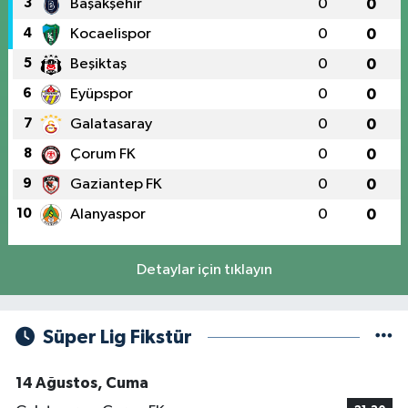
3
Başakşehir
0
0
4
Kocaelispor
0
0
5
Beşiktaş
0
0
6
Eyüpspor
0
0
7
Galatasaray
0
0
8
Çorum FK
0
0
9
Gaziantep FK
0
0
10
Alanyaspor
0
0
Detaylar için tıklayın
Süper Lig Fikstür
14 Ağustos, Cuma