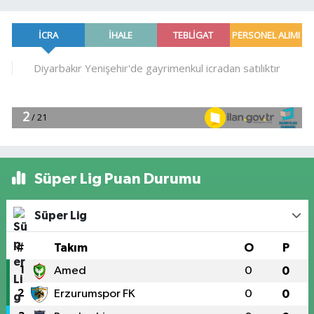
Süper Lig Puan Durumu
Süper Lig
#
Takım
O
P
1
Amed
0
0
2
Erzurumspor FK
0
0