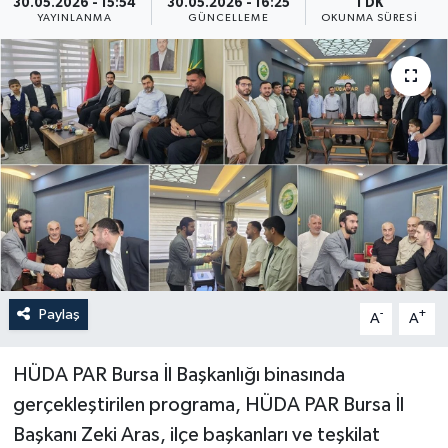
30.05.2026 - 15:54
30.05.2026 - 16:25
1 DK
YAYINLANMA
GÜNCELLEME
OKUNMA SÜRESI
Yaşam
Anali̇z
Bi̇li̇m & Teknoloji̇
Dünya
Eği̇ti̇m
Paylaş
-
+
A
A
HÜDA PAR Bursa İl Başkanlığı binasında
gerçekleştirilen programa, HÜDA PAR Bursa İl
Başkanı Zeki Aras, ilçe başkanları ve teşkilat