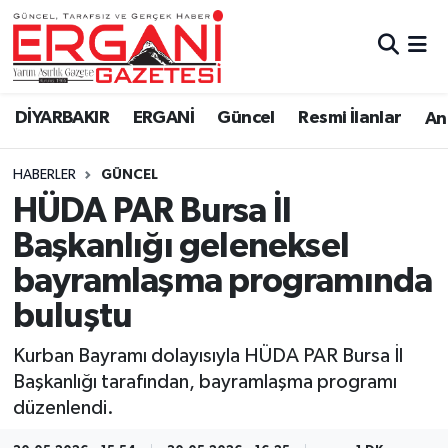
DİYARBAKIR
BİSMİL
Ergani Nöbetçi Eczaneler
DİYARBAKIR
ERGANİ
Güncel
Resmi İlanlar
Ana
BAĞLAR
ERGANİ
Ergani Hava Durumu
HABERLER
GÜNCEL
Güncel
Ergani Trafik Yoğunluk Haritası
HÜDA PAR Bursa İl
Eği̇ti̇m
Süper Lig Puan Durumu ve Fikstür
Başkanlığı geleneksel
bayramlaşma programında
Resmi İlanlar
Tüm Manşetler
buluştu
Sağlık
Son Dakika Haberleri
Kurban Bayramı dolayısıyla HÜDA PAR Bursa İl
Başkanlığı tarafından, bayramlaşma programı
Si̇yaset
Haber Arşivi
düzenlendi.
Spor